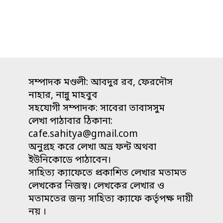
তিনটি
কবিতা"
সম্পাদক মণ্ডলী: আবদুর রব, ফেরদৌস
নাহার, নান্নু মাহবুব
সহযোগী সম্পাদক: সাবেরা তাবাসসুম
লেখা পাঠাবার ঠিকানা:
cafe.sahitya@gmail.com
অনুগ্রহ করে লেখা অভ্র ফন্ট অথবা
ইউনিকোডে পাঠাবেন।
সাহিত্য ক্যাফেতে প্রকাশিত লেখার মতামত
লেখকের নিজস্ব। লেখকের লেখার ও
মতামতের জন্য সাহিত্য ক্যাফে কর্তৃপক্ষ দায়ী
নয় ।