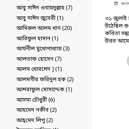
আগস
আবু সাঈদ ওবায়দুল্লাহ (7)
আবু সাঈদ জুবেরী (1)
৩১ জুলাই
উঠেছিল শু
আমিরুল আলম খান (20)
কবিতা সন্ধ
আরিফুল হাসান (1)
উত্তর আমে
আর্যনীল মুখোপাধ্যায় (3)
আলতাফ হোসেন (7)
আলম খোরশেদ ] (1)
আলমগীর ফরিদুল হক (2)
আশরাফুল মোসাদ্দেক (1)
আসমা চৌধুরী (6)
আহমেদ নকীব (2)
আহ্‌মেদ লিপু (2)