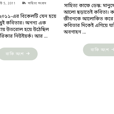
্ট 5, 2011
সাহিত্য সংবাদ
সাহিত্য কাফে ডেস্ক: মানু
আলো ছড়াতেই কবিতা। ক
 ২০১১-এর বিকেলটি যেন হয়ে
জীবনকে আলোকিত করে।
ধুই কবিতার। অনন্য এক
কবিতার দিকেই এগিয়ে য
্যায় উতরোল হয়ে উঠেছিল
অবগাহন …
রিকার নিউইয়র্ক। আর …
"সা
বাকি অংশ
"কবি
বাকি অংশ
সং
শহীদ
‘প্
কাদরীর
মা
উদ্যোগে
সত্
নিউইয়র্কে
কা
অনবদ্য
পংক
কবিতাসন্ধ্যা"
ধা
কর