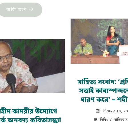
এক
"সাহিত্য
বাকি অংশ
ভি
সংবাদ:
আড
আলোহাতে
গল্
চলিয়াছে
আঁধারের
যাত্রী"
সাহিত্য সংবাদ: ‘প্
সত্তাই কাব্যস্পন্দ
ধারণ করে’ – শহ
হীদ কাদরীর উদ্যোগে
ডিসেম্বর 19, 2
্কে অনবদ্য কবিতাসন্ধ্যা
/
বিবিধ
সাহিত্য 