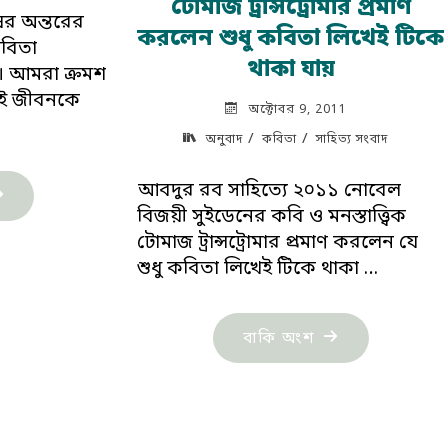
টোমাজ ট্রান্সট্রোমার প্রমাণ
ষের অন্তরের
করলেন শুধু কবিতা লিখেই টিকে
বিতা
থাকা যায়
 আমরা ক্রমশ
াই জীবনকে
অক্টোবর 9, 2011
/
/
অনুবাদ
কবিতা
সাহিত্য সংবাদ
আবদুর রব সাহিত্যে ২০১১ নোবেল
হিত্য
বিজয়ী সুইডেনের কবি ও মনস্তাত্ত্বিক
বাদ:
টোমাজ ট্রান্সট্রোমার প্রমাণ করলেন যে
রতিটি
শুধু কবিতা লিখেই টিকে থাকা …
নব
তাই
"টোমাজ
বাকি অংশ
ব্যস্পন্দনের
ট্রান্সট্রোমার
্তি
প্রমাণ
রণ
করলেন
ে’