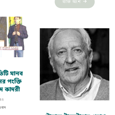
"পশ্চিমবঙ্গের
বাকি অংশ
টি
কবি
ন্নরকম
সৈয়দ
্ডার
হাসমত
প"
জালালের
সম্মানে
সাহিত্য
আড্ডা"
রতিটি মানব
নের পংক্তি
ীদ কাদরী
011
সংবাদ