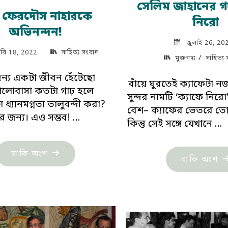
সেলিম জাহানের গদ্
 ফেরদৌস নাহারকে
নিরো
অভিনন্দন!
জুলাই 26, 20
য়ারি 18, 2022
সাহিত্য সংবাদ
/
মুক্তগদ্য
সাহিত্য
ন্য একটা জীবন হেঁটেছো
বাঁয়ে ঘুরতেই ক্যাফেটা 
ভালোবাসা কতটা গাঢ় হলে
সুন্দর নামটি ‘ক্যাফে নি
 ধ্যানমগ্নতা তালুবন্দী করা?
বেশ– ক্যাফের ভেতরে তো
র জন্য। এও সম্ভব! …
কিন্তু সেই সঙ্গে যেখানে …
"কবি
বাকি অংশ
"স
বাকি অংশ
ফেরদৌস
জা
নাহারকে
গদ্
অভিনন্দন!"
ক্
নি