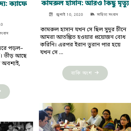
কামরুল হাসান: আরও কিছু মৃত্যু
য: ক্যাফে
জুলাই 10, 2020
সাহিত্য সংবাদ
20
কামরুল হাসান যখন সে ছিল সুদূর চীনে
 সংবাদ
আমরা আতঙ্কিত হওয়ার প্রয়োজন বোধ
করিনি। এরপর ইরান তুরান পার হয়ে
নজরে পড়ল–
যখন সে …
রো’। ভীড় আছে
 অবশ্যই,
"কামরুল
বাকি অংশ
হাসান:
আরও
েলিম
কিছু
হানের
মৃত্যু"
য:
যাফে
রো"