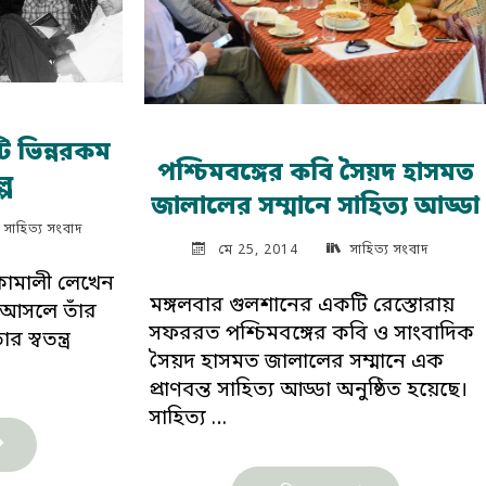
ি ভিন্নরকম
পশ্চিমবঙ্গের কবি সৈয়দ হাসমত
্প
জালালের সম্মানে সাহিত্য আড্ডা
সাহিত্য সংবাদ
মে 25, 2014
সাহিত্য সংবাদ
ামালী লেখেন
মঙ্গলবার গুলশানের একটি রেস্তোরায়
 আসলে তাঁর
সফররত পশ্চিমবঙ্গের কবি ও সাংবাদিক
স্বতন্ত্র
সৈয়দ হাসমত জালালের সম্মানে এক
প্রাণবন্ত সাহিত্য আড্ডা অনুষ্ঠিত হয়েছে।
সাহিত্য …
হিত্য
বাদ: