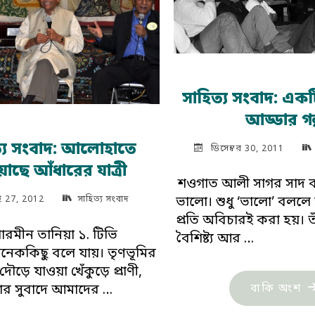
সাহিত্য সংবাদ: একট
আড্ডার গল
ত্য সংবাদ: আলোহাতে
ডিসেম্বর 30, 2011
াছে আঁধারের যাত্রী
শওগাত আলী সাগর সাদ ক
ই 27, 2012
সাহিত্য সংবাদ
ভালো। শুধু ‘ভালো’ বললে
প্রতি অবিচারই করা হয়। তাঁর 
ারমীন তানিয়া ১. টিভি
বৈশিষ্ট্য আর …
অনেককিছু বলে যায়। তৃণভূমির
ৌড়ে যাওয়া খেঁকুড়ে প্রাণী,
"সা
ার সুবাদে আমাদের …
বাকি অংশ
সং