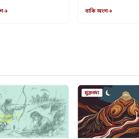
অভিমান …
ংশ
→
বাকি অংশ
→
মুক্তগদ্য