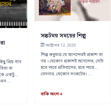
সঙ্কটময় সময়ের শিল্প
তরা
অক্টোবর 12, 2020
শিল্প শুধুমাত্র যে আনন্দেরই প্রকাশ তা
নয় । যেকোন প্রকাশই আনন্দের, সেটা
িছু প্রিয় গান
হতে পারে প্রতিবাদের, হতে পারে
বিতা বা
বেদনার, যেকোন সংকটের। …
াকে একটু
 এমন …
বাকি অংশ
→