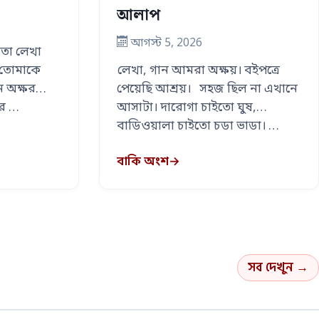
আলাপ
আগস্ট 5, 2026
তা লেখা
লেখা, গান আমরা অক্ষয়। বইপত্রে
ু তোমাকে
পেয়েছি আশ্রয়। সহজ ছিল না এখানে
ন অক্ষর
আসাটা। দারোগা চাইতো ঘুষ,
রে …
বাড়িওয়ালা চাইতো চড়া ভাড়া। …
বাকি অংশ
→
সব দেখুন →