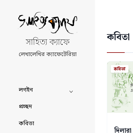
Skip
to
content
কবিতা
সাহিত্য ক্যাফে
লেখালেখির ক্যাফেটেরিয়া
কবিতা
লগইন
প্রচ্ছদ
কবিতা
দিলারা