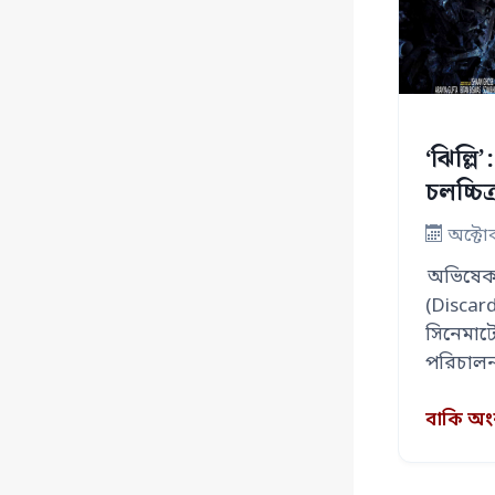
‘ঝিল্লি
চলচ্চি
অক্টো
অভিষেক ঘ
(Discards
সিনেমাটো
পরিচালন
অরণ্য গুপ
বাকি অ