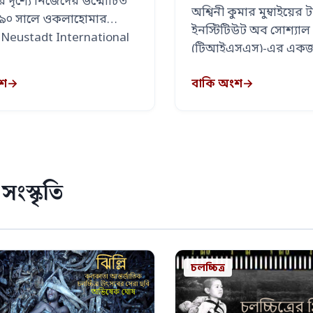
পর দৃশ্যে নিজেদের উন্মোচিত
অশ্বিনী কুমার মুম্বাইয়ের ট
৯৯০ সালে ওকলাহোমার
ইনস্টিটিউট অব সোশ্যাল স
ে Neustadt International
(টিআইএসএস)-এর একজন
or …
ও পরিচিত অধ্যাপক। গী
ংশ
→
বাকি অংশ
→
 সংস্কৃতি
চলচ্চিত্র