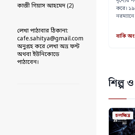
দৃশ্যের 
কাজী গিয়াস আহমেদ (2)
করে। ১
নরম্যান
Prize f
লেখা পাঠাবার ঠিকানা:
বাকি অ
cafe.sahitya@gmail.com
অনুগ্রহ করে লেখা অভ্র ফন্ট
অথবা ইউনিকোডে
পাঠাবেন।
শিল্প ও
চলচ্চিত্র