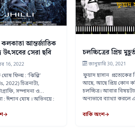
’: কলকাতা আন্তর্জাতিক
চলচ্চিত্রের প্রিয় মুহূর্
ত্র উৎসবের সেরা ছবি
জানুয়ারি 30, 2021
বর 16, 2022
ফুয়াদ হাসান প্রত্যেকের ক
োষ ফিল্ম : ‘ঝিল্লি’
আছে, আছে প্রিয় কোন ক
, 2022) চিত্রনাট্য,
চলচ্চিত্র। আবার বিষয়ট
গ্রাফি, সম্পাদনা ও
অন্যভাবে ব্যাখ্যা করলে
া : ঈশান ঘোষ । অভিনয়ে :
্ত, …
ংশ
→
বাকি অংশ
→