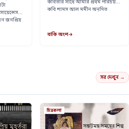
কবিতার সাথে আমার প্রথম পরিচয়
াটা
কবি শামস আল মমীন অনূদিত
ায়েন্সেস
‘সাম্প্রতিক …
 জনপ্রিয়
তল …
বাকি অংশ
→
সব দেখুন →
চিত্রকলা