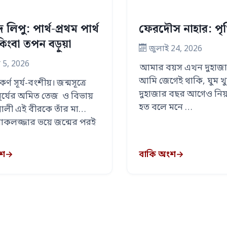
ফেরদৌস নাহার: পৃথ
 লিপু: পার্থ-প্রথম পার্থ
 কিংবা তপন বড়ুয়া
জুলাই 24, 2026
 5, 2026
আমার বয়স এখন দুহাজা
আমি জেগেই থাকি, ঘুম খ
র্ণ সূর্য-বংশীয়। জন্মসূত্রে
দুহাজার বছর আগেও নিয়
সূর্যের অমিত তেজ ও বিভায়
হত বলে মনে …
ালী এই বীরকে তাঁর মা
কলজ্জার ভয়ে জন্মের পরই
ংশ
→
বাকি অংশ
→