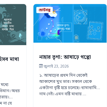
ছোটগল্প
নাহার তৃণা: আষাঢ়ে গপ্পো
ইসব মাথা
জুলাই 23, 2026
১. আষাঢ়ের প্রথম দিন থেকেই
আকাশের মুখ ভার। সকাল থেকে
মধ্যে
একটানা বৃষ্টি হয়ে চলেছে। থামাথামির
অভিমান। অথচ
নাম নেই। এমন বৃষ্টি মাথায় …
িরায়।
 না যে