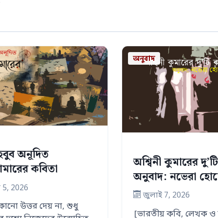
অনুবাদ
মাহবুব অনূদিত
অশ্বিনী কুমারের দু’
ট্রোমারের কবিতা
অনুবাদ: নভেরা হো
 5, 2026
জুলাই 7, 2026
নো উত্তর দেয় না, শুধু
[ভারতীয় কবি, লেখক ও রাষ