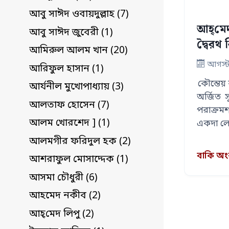
আবু সাঈদ ওবায়দুল্লাহ (7)
আহ্‌মেদ
আবু সাঈদ জুবেরী (1)
দ্বৈরথ
আমিরুল আলম খান (20)
আগস্ট
আরিফুল হাসান (1)
কৌন্তেয় ক
আর্যনীল মুখোপাধ্যায় (3)
অর্জিত 
আলতাফ হোসেন (7)
পরাক্রমশ
আলম খোরশেদ ] (1)
একদা লো
…
আলমগীর ফরিদুল হক (2)
বাকি অ
আশরাফুল মোসাদ্দেক (1)
আসমা চৌধুরী (6)
আহমেদ নকীব (2)
আহ্‌মেদ লিপু (2)