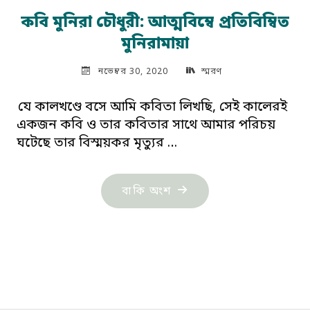
কবি মুনিরা চৌধুরী: আত্মবিম্বে প্ৰতিবিম্বিত
মুনিরামায়া
নভেম্বর 30, 2020
স্মরণ
যে কালখণ্ডে বসে আমি কবিতা লিখছি, সেই কালেরই
একজন কবি ও তার কবিতার সাথে আমার পরিচয়
ঘটেছে তার বিস্ময়কর মৃত্যুর …
"কবি
বাকি অংশ
মুনিরা
চৌধুরী:
আত্মবিম্বে
প্ৰতিবিম্বিত
মুনিরামায়া"