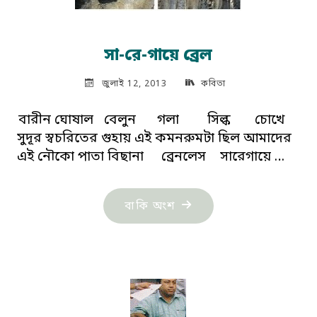
সা-রে-গায়ে ব্রেল
জুলাই 12, 2013
কবিতা
বারীন ঘোষাল বেলুন গলা সিল্ক চোখে
সুদূর স্বচরিতের গুহায় এই কমনরুমটা ছিল আমাদের
এই নৌকো পাতা বিছানা ব্রেনলেস সারেগায়ে …
"সা-
বাকি অংশ
রে-
গায়ে
ব্রেল"