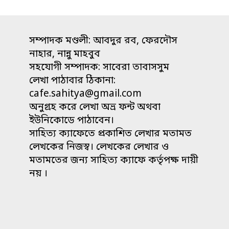
সম্পাদক মণ্ডলী: আবদুর রব, ফেরদৌস
নাহার, নান্নু মাহবুব
সহযোগী সম্পাদক: সাবেরা তাবাসসুম
লেখা পাঠাবার ঠিকানা:
cafe.sahitya@gmail.com
অনুগ্রহ করে লেখা অভ্র ফন্ট অথবা
ইউনিকোডে পাঠাবেন।
সাহিত্য ক্যাফেতে প্রকাশিত লেখার মতামত
লেখকের নিজস্ব। লেখকের লেখার ও
মতামতের জন্য সাহিত্য ক্যাফে কর্তৃপক্ষ দায়ী
নয় ।