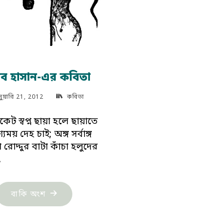
ীব হাসান-এর কবিতা
নুয়ারি 21, 2012
কবিতা
াকেট স্বপ্ন ছায়া হলে ছায়াতে
যময় দেহ চাই; অঙ্গ সর্বাঙ্গ
াদ্দুর বাটা কাঁচা হলুদের
…
"রাকীব
বাকি অংশ
হাসান-