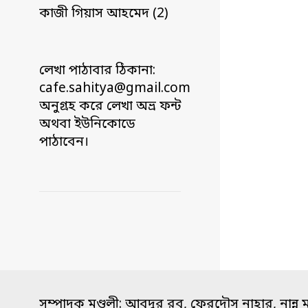
কাজী গিয়াস আহমেদ (2)
লেখা পাঠাবার ঠিকানা:
cafe.sahitya@gmail.com
অনুগ্রহ করে লেখা অভ্র ফন্ট
অথবা ইউনিকোডে
পাঠাবেন।
সম্পাদক মণ্ডলী: আবদুর রব, ফেরদৌস নাহার, নান্নু 