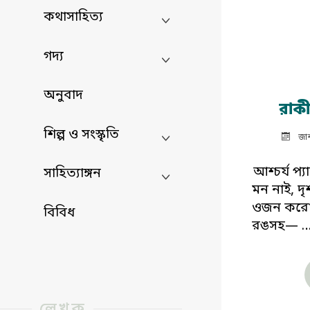
কথাসাহিত্য
গদ্য
অনুবাদ
রাক
শিল্প ও সংস্কৃতি
জা
আশ্চর্য প্য
সাহিত্যাঙ্গন
মন নাই, দৃশ্
ওজন করো রে
বিবিধ
রঙসহ— 
লেখক