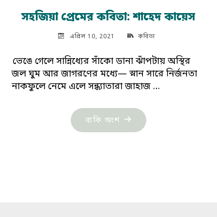
সহজিয়া প্রেমের কবিতা: শাহেদ কায়েস
এপ্রিল 10, 2021
কবিতা
ভেঙে গেলে সান্নিধ্যের সাঁকো ডানা ঝাঁপটায় অস্থির
জল ঘুম আর জাগরণের মধ্যে— স্নান সারে নির্জনতা
নাকফুলে নেমে এলে সন্ধ্যাতারা জাহাজ …
"সহজিয়া
বাকি অংশ
প্রেমের
কবিতা:
শাহেদ
কায়েস"