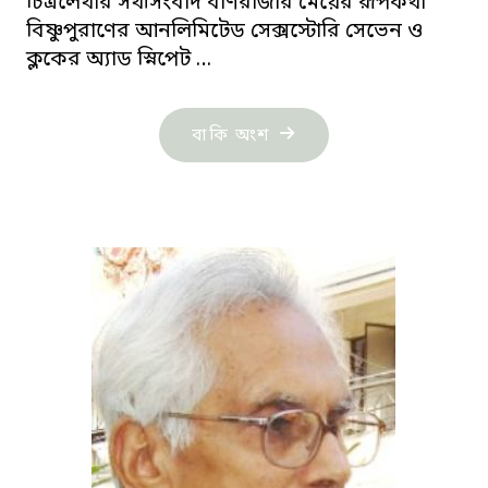
চিত্রলেখার সখীসংবাদ বাণরাজার মেয়ের রূপকথা
বিষ্ণুপুরাণের আনলিমিটেড সেক্সস্টোরি সেভেন ও
ক্লকের অ্যাড স্নিপেট …
"সমীর
বাকি অংশ
রায়চৌধুরীর
কবিতা"