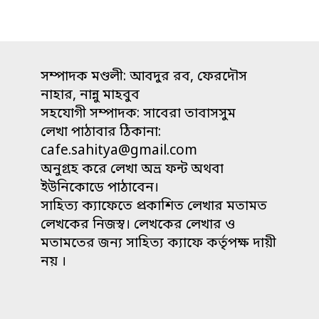
সম্পাদক মণ্ডলী: আবদুর রব, ফেরদৌস
নাহার, নান্নু মাহবুব
সহযোগী সম্পাদক: সাবেরা তাবাসসুম
লেখা পাঠাবার ঠিকানা:
cafe.sahitya@gmail.com
অনুগ্রহ করে লেখা অভ্র ফন্ট অথবা
ইউনিকোডে পাঠাবেন।
সাহিত্য ক্যাফেতে প্রকাশিত লেখার মতামত
লেখকের নিজস্ব। লেখকের লেখার ও
মতামতের জন্য সাহিত্য ক্যাফে কর্তৃপক্ষ দায়ী
নয় ।