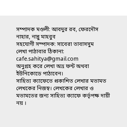
সম্পাদক মণ্ডলী: আবদুর রব, ফেরদৌস
নাহার, নান্নু মাহবুব
সহযোগী সম্পাদক: সাবেরা তাবাসসুম
লেখা পাঠাবার ঠিকানা:
cafe.sahitya@gmail.com
অনুগ্রহ করে লেখা অভ্র ফন্ট অথবা
ইউনিকোডে পাঠাবেন।
সাহিত্য ক্যাফেতে প্রকাশিত লেখার মতামত
লেখকের নিজস্ব। লেখকের লেখার ও
মতামতের জন্য সাহিত্য ক্যাফে কর্তৃপক্ষ দায়ী
নয় ।