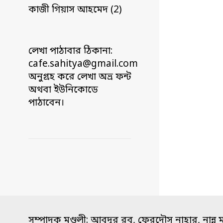
কাজী গিয়াস আহমেদ (2)
লেখা পাঠাবার ঠিকানা:
cafe.sahitya@gmail.com
অনুগ্রহ করে লেখা অভ্র ফন্ট
অথবা ইউনিকোডে
পাঠাবেন।
সম্পাদক মণ্ডলী: আবদুর রব, ফেরদৌস নাহার, নান্নু 