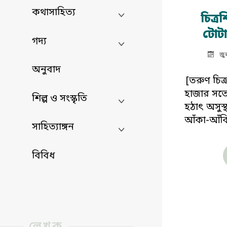
কথাসাহিত্য
চিত্র
টোটাল
গদ্য
জু
অনুবাদ
[তরুণ চিত্র
হাজার সতে
শিল্প ও সংস্কৃতি
হঠাৎ অসুস্
আঁকা-আঁকি
সাহিত্যাঙ্গন
বিবিধ
লেখক