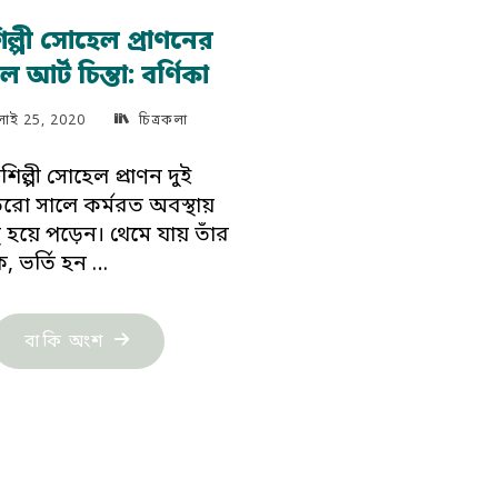
শিল্পী সোহেল প্রাণনের
 আর্ট চিন্তা: বর্ণিকা
লাই 25, 2020
চিত্রকলা
শিল্পী সোহেল প্রাণন দুই
রো সালে কর্মরত অবস্থায়
থ হয়ে পড়েন। থেমে যায় তাঁর
, ভর্তি হন …
"চিত্রশিল্পী
বাকি অংশ
সোহেল
প্রাণনের
টোটাল
আর্ট