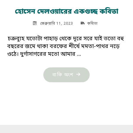
হোসেন দেলওয়ারের একগুচ্ছ কবিতা
ফেব্রুয়ারি 11, 2023
কবিতা
চক্রব্যূহ যতোটা পাহাড় থেকে দূরে সরে যাই ততো বহু
বছরের জমে থাকা বরফের শীর্ষে মমতা-পাথর নড়ে
ওঠে। দুর্গাসাগরের মতো আমার …
"হোসেন
বাকি অংশ
দেলওয়ারের
একগুচ্ছ
কবিতা"