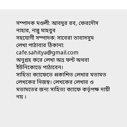
সন্ধ্যার
কথা"
সম্পাদক মণ্ডলী: আবদুর রব, ফেরদৌস
নাহার, নান্নু মাহবুব
সহযোগী সম্পাদক: সাবেরা তাবাসসুম
লেখা পাঠাবার ঠিকানা:
cafe.sahitya@gmail.com
অনুগ্রহ করে লেখা অভ্র ফন্ট অথবা
ইউনিকোডে পাঠাবেন।
সাহিত্য ক্যাফেতে প্রকাশিত লেখার মতামত
লেখকের নিজস্ব। লেখকের লেখার ও
মতামতের জন্য সাহিত্য ক্যাফে কর্তৃপক্ষ দায়ী
নয় ।