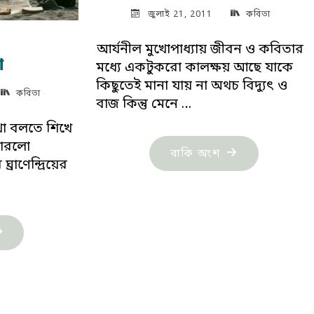
জুলাই 21, 2011
কবিতা
আর্যনীল মুখোপাধ্যায় জীবন ও কবিতার
া
মধ্যে একটুকরো কালক্ষয় আছে যাকে
কিছুতেই মানা যায় না অথচ বিদ্যুৎ ও
কবিতা
বাজ কিন্তু মেনে …
থা বলতে শিখে
পারলো
"স্মৃতিলেখা"
বাকি অংশ
রাণেন্দ্রিয়ের
্মৃতিলেখা"