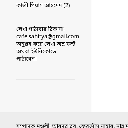
কাজী গিয়াস আহমেদ (2)
লেখা পাঠাবার ঠিকানা:
cafe.sahitya@gmail.com
অনুগ্রহ করে লেখা অভ্র ফন্ট
অথবা ইউনিকোডে
পাঠাবেন।
সম্পাদক মণ্ডলী: আবদুর রব, ফেরদৌস নাহার, নান্নু 