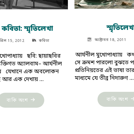
স্মৃতিলেখ
ঘ কবিতা: স্মৃতিলেখা
অক্টোবর 18, 2011
প্রিল 15, 2012
কবিতা
আর্যনীল মুখোপাধ্যায় ক
ুখোপাধ্যায় ছবি: ছায়াছবির
সে ক্রমশ পারলো বুঝতে 
 ব্যক্তিগত অ্যালবাম– আর্যনীল
প্রতিনিয়তের এই ভাষা তার ঘ্
যায় যেখানে এক অবলোকন
মাধ্যমে যে তীব্র নিদারুণ …
ে আর এক দেখায় …
"স
বাকি অংশ
"দীর্ঘ
বাকি অংশ
কবিতা:
স্মৃতিলেখা"