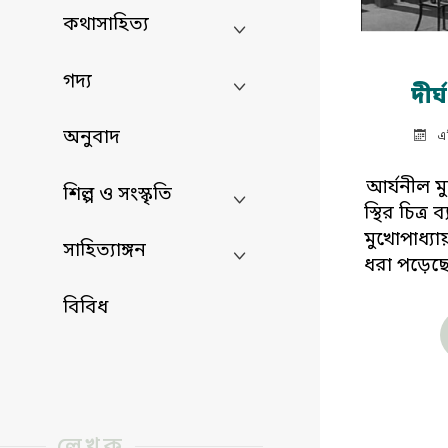
কথাসাহিত্য
গদ্য
দীর্
অনুবাদ
এ
আর্যনীল ম
শিল্প ও সংস্কৃতি
স্থির চিত্র
মুখোপাধ্
সাহিত্যাঙ্গন
ধরা পড়েছ
বিবিধ
লেখক