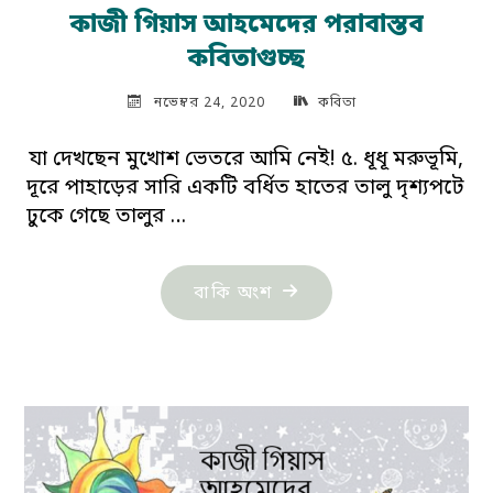
কাজী গিয়াস আহমেদের পরাবাস্তব
কবিতাগুচ্ছ
নভেম্বর 24, 2020
কবিতা
যা দেখছেন মুখোশ ভেতরে আমি নেই! ৫. ধূধূ মরুভূমি,
দূরে পাহাড়ের সারি একটি বর্ধিত হাতের তালু দৃশ্যপটে
ঢুকে গেছে তালুর …
"কাজী
বাকি অংশ
গিয়াস
আহমেদের
পরাবাস্তব
কবিতাগুচ্ছ"