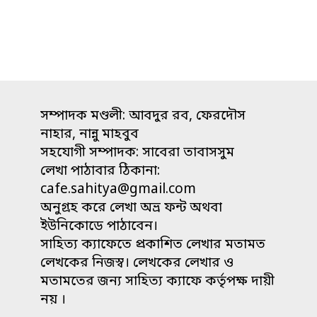
আহমেদের
একগুচ্ছ
কবিতা"
সম্পাদক মণ্ডলী: আবদুর রব, ফেরদৌস
নাহার, নান্নু মাহবুব
সহযোগী সম্পাদক: সাবেরা তাবাসসুম
লেখা পাঠাবার ঠিকানা:
cafe.sahitya@gmail.com
অনুগ্রহ করে লেখা অভ্র ফন্ট অথবা
ইউনিকোডে পাঠাবেন।
সাহিত্য ক্যাফেতে প্রকাশিত লেখার মতামত
লেখকের নিজস্ব। লেখকের লেখার ও
মতামতের জন্য সাহিত্য ক্যাফে কর্তৃপক্ষ দায়ী
নয় ।