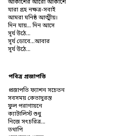
আকাশের আরো আকাশে
যারা গ্রহ নক্ষত্র-সবাই
আমরা ঘনিষ্ঠ আত্মীয়।
দিন যায়… দিন আসে
সূর্য উঠে…
সূর্য ডোবে…আবার
সূর্য উঠে…
পবিত্র প্রজাপতি
প্রজাপতি ফ্যাশন সচেতন
সবসময় কেতাদুরস্ত
ফুল পরাগায়নে
ক্যাটালিস্ট শুধু
নিজে সৎচরিত্র…
তথাপি