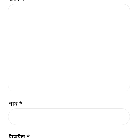
নাম
*
ইমেইল
*