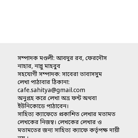
সম্পাদক মণ্ডলী: আবদুর রব, ফেরদৌস
নাহার, নান্নু মাহবুব
সহযোগী সম্পাদক: সাবেরা তাবাসসুম
লেখা পাঠাবার ঠিকানা:
cafe.sahitya@gmail.com
অনুগ্রহ করে লেখা অভ্র ফন্ট অথবা
ইউনিকোডে পাঠাবেন।
সাহিত্য ক্যাফেতে প্রকাশিত লেখার মতামত
লেখকের নিজস্ব। লেখকের লেখার ও
মতামতের জন্য সাহিত্য ক্যাফে কর্তৃপক্ষ দায়ী