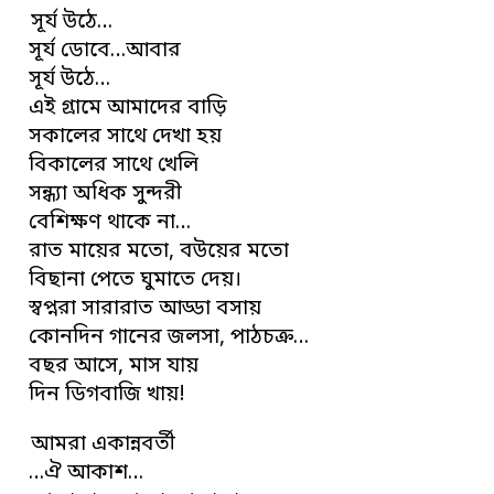
সূর্য উঠে…
সূর্য ডোবে…আবার
সূর্য উঠে…
এই গ্রামে আমাদের বাড়ি
সকালের সাথে দেখা হয়
বিকালের সাথে খেলি
সন্ধ্যা অধিক সুন্দরী
বেশিক্ষণ থাকে না…
রাত মায়ের মতো, বউয়ের মতো
বিছানা পেতে ঘুমাতে দেয়।
স্বপ্নরা সারারাত আড্ডা বসায়
কোনদিন গানের জলসা, পাঠচক্র…
বছর আসে, মাস যায়
দিন ডিগবাজি খায়!
আমরা একান্নবর্তী
…ঐ আকাশ…