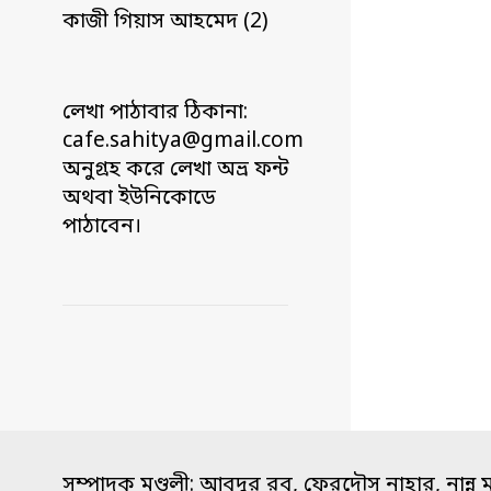
কাজী গিয়াস আহমেদ (2)
লেখা পাঠাবার ঠিকানা:
cafe.sahitya@gmail.com
অনুগ্রহ করে লেখা অভ্র ফন্ট
অথবা ইউনিকোডে
পাঠাবেন।
সম্পাদক মণ্ডলী: আবদুর রব, ফেরদৌস নাহার, নান্নু 