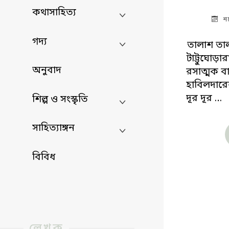
কথাসাহিত্য
ন
গদ্য
তালাশ তাল
টাট্টুঘোড়ার
অনুবাদ
রসাত্মক ব
হাবিলদারে
দূর দূর …
শিল্প ও সংস্কৃতি
সাহিত্যাঙ্গন
বিবিধ
লেখক