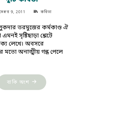
ভেম্বর 9, 2011
কবিতা
ুকদার তরমুজের কর্মকাণ্ড ঐ
া এমনই সৃষ্টিছাড়া শ্লেটে
াক্য লেখে। অবসরে
র মতো অনাত্মীয় গন্ধ পেলে
"দুটি
বাকি অংশ
কবিতা"