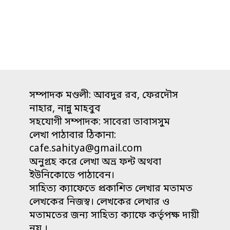
সম্পাদক মণ্ডলী: আবদুর রব, ফেরদৌস
নাহার, নান্নু মাহবুব
সহযোগী সম্পাদক: সাবেরা তাবাসসুম
লেখা পাঠাবার ঠিকানা:
cafe.sahitya@gmail.com
অনুগ্রহ করে লেখা অভ্র ফন্ট অথবা
ইউনিকোডে পাঠাবেন।
সাহিত্য ক্যাফেতে প্রকাশিত লেখার মতামত
লেখকের নিজস্ব। লেখকের লেখার ও
মতামতের জন্য সাহিত্য ক্যাফে কর্তৃপক্ষ দায়ী
নয় ।