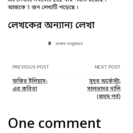
এই লেখাটি সর্বমোট 202 বার পঠিত হয়েছে ।
আজকে 1 জন লেখাটি পড়েছে ।
লেখকের অন্যান্য লেখা
তালাশ তালুকদার
PREVIOUS POST
NEXT POST
ফকির ইলিয়াস-
সুদূর অর্কেস্ট্রা:
এর কবিতা
সালভাদর দালি
(প্রথম পর্ব)
One comment