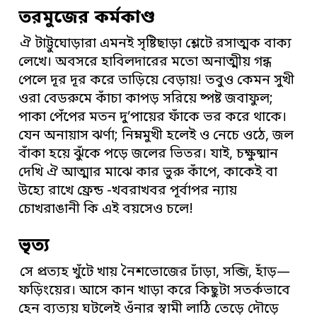
তরমুজের কর্মকাণ্ড
ঐ টাট্টুঘোড়ারা এমনই সৃষ্টিছাড়া শ্লেটে রসাত্মক বাক্য
লেখে। অবসরে হাবিলদারের মতো অনাত্মীয় গন্ধ
পেলে দূর দূর করে তাড়িয়ে বেড়ায়! তবুও কেমন সুখী
ওরা বেডরুমে কাঁচা কাপড় সরিয়ে ষ্পষ্ট জবাফুল;
পাকা পেঁপের মতন দু’পায়ের ফাঁকে ভর করে থাকে।
যেন অনায়াস ঝর্ণা; নিম্নমুখী হলেই ও নেচে ওঠে, জল
বাঁকা হয়ে ঝুঁকে পড়ে জলের ভিতর। যাই, চক্ষুষ্মান
দেখি ঐ আত্মার মাঝে কার ভুরু কাঁপে, কাকেই বা
উহ্যে রাখে ফ্রেন্ড -খবরাখবর পূর্বাপর ন্যায়
চোখরাঙানী কি এই বয়সেও চলে!
ভৃত্য
সে প্রত্যহ খুঁটে খায় নৈশভোজের ঢাঁড়া, সব্জি, হাঁড়—
ফড়িংয়ের। আসে কান খাড়া করে কিছুটা সতর্কভাবে
হেন ব্যত্যয় ঘটলেই ওঁনার স্বামী লাঠি তেড়ে দৌড়ে