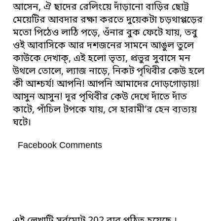
আসেন, ঐ ছাদের রেলিংয়ে দাঁড়ানো বাড়ির ছোট্ট
মেয়েটির আবদার রক্ষা করতে দুয়েকটা চড়থাপ্পড়ের
মতো পিঠেও লাঠি পড়ে, ওঁনার বুক ফেটে যায়, তবু
ওই আবাসিকে আর দশজনের সামনে আঙুল তুলে
কাউকে দেখাক্, এই হলো ভৃত্য, প্রভুর সুবাসে মন
উথলে তোলে, ল্যাজ নাড়ে, নিকট পৃথিবীর কেউ হলে
কী আশ্চর্য! আপনি! আপনি আমাদের দোড়গোড়ায়!
আসুন আসুন! দূর পৃথিবীর কেউ দেখে দাঁতে দাঁত
কাটে, পাঁচিল টপকে যায়, সে হারামী’র হেন ব্যত্যয়
ঘটে।
Facebook Comments