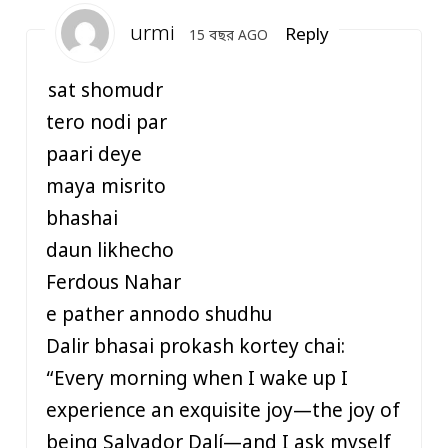
urmi
Reply
15 বছর AGO
sat shomudr
tero nodi par
paari deye
maya misrito
bhashai
daun likhecho
Ferdous Nahar
e pather annodo shudhu
Dalir bhasai prokash kortey chai:
“Every morning when I wake up I
experience an exquisite joy—the joy of
being Salvador Dalí—and I ask myself