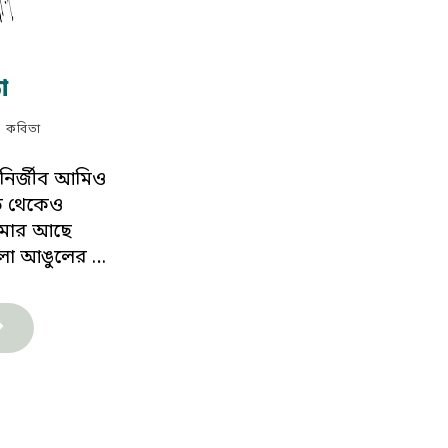
া
কবিতা
নির্জীব আমিও
ত থেকেও
আমার আছে
লা আঙুলের …
টি
িতা"