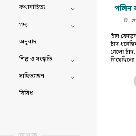
কথাসাহিত্য
পলিন ক
সে
গদ্য
চাঁদ ফোড়
অনুবাদ
চাঁদ ধরেছি
গেলো চাঁদ,
শিল্প ও সংস্কৃতি
গিয়েছিলো
সাহিত্যাঙ্গন
বিবিধ
লেখক