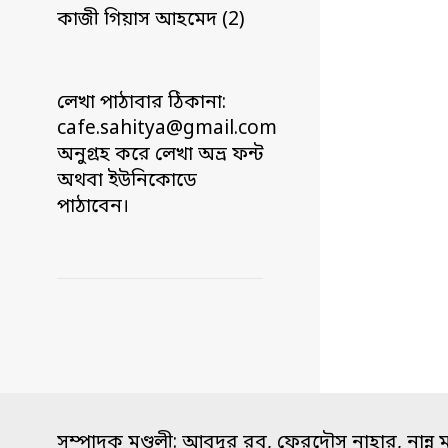
কাজী গিয়াস আহমেদ (2)
লেখা পাঠাবার ঠিকানা:
cafe.sahitya@gmail.com
অনুগ্রহ করে লেখা অভ্র ফন্ট
অথবা ইউনিকোডে
পাঠাবেন।
সম্পাদক মণ্ডলী: আবদুর রব, ফেরদৌস নাহার, নান্নু 