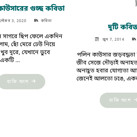
াউসারের গুচ্ছ কবিতা
প্টেম্বর 3, 2020
কবিতা
দুটি কবিত
ন সাগরে ছিপ ফেলে একদিন
জুন 7, 2014
লাম, ছোঁ মেরে ঢেউ নিয়ে
 খুব দূরে, যেখানে ডুবে
পলিন কাউসার জড়বদ্ধতা 
 একটি …
জীব সেজে দৌড়াই অনাহ
অনাহূত হবার যোগ্যতা 
জেনেই আলতো ঢঙে, এক
"পলিন
বাকি অংশ
কাউসারের
গুচ্ছ
"দু
বাকি অংশ
কবিতা"
কব