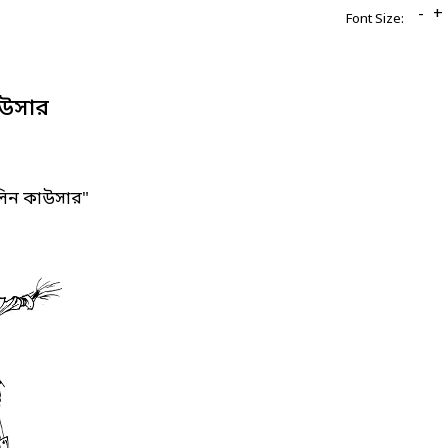
-
+
Font Size:
উসার
লিন কাউসার"