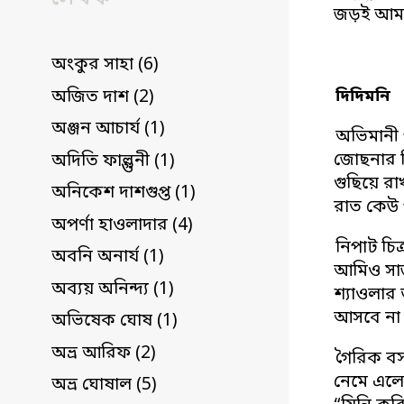
জড়ই আমা
অংকুর সাহা (6)
দিদিমনি
অজিত দাশ (2)
অঞ্জন আচার্য (1)
অভিমানী
জোছনার 
অদিতি ফাল্গুনী (1)
গুছিয়ে রা
অনিকেশ দাশগুপ্ত (1)
রাত কেউ 
অপর্ণা হাওলাদার (4)
নিপাট চিত
অবনি অনার্য (1)
আমিও সাজাত
অব্যয় অনিন্দ্য (1)
শ্যাওলার 
আসবে না 
অভিষেক ঘোষ (1)
অভ্র আরিফ (2)
গৈরিক ব
নেমে এলো 
অভ্র ঘোষাল (5)