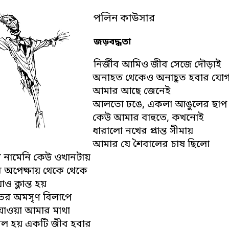
পলিন কাউসার
জড়বদ্ধতা
নির্জীব আমিও জীব সেজে দৌড়াই
অনাহত থেকেও অনাহূত হবার যোগ্
আমার আছে জেনেই
আলতো ঢঙে, একলা আঙুলের ছাপ 
কেউ আমার বাহুতে, কখনোই
ধারালো নখের প্রান্ত সীমায়
আমার যে শৈবালের চাষ ছিলো
ণে নামেনি কেউ ওখানটায়
 অপেক্ষায় থেকে থেকে
ও ক্লান্ত হয়
াঁতের অমসৃণ বিলাপে
যাওয়া আমার মাথা
ীল হয় একটি জীব হবার