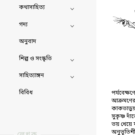
কথাসাহিত্য
গদ্য
অনুবাদ
শিল্প ও সংস্কৃতি
সাহিত্যাঙ্গন
বিবিধ
পর্যবেক্ষ
আক্রমণের
কাকতাড়ুয়া
সুকৃষ্ণ দ
ভয় খেয়ে 
অনুভূতিশ
লেখক