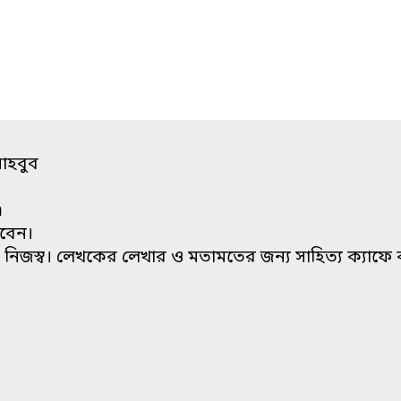
মাহবুব
m
াবেন।
িজস্ব। লেখকের লেখার ও মতামতের জন্য সাহিত্য ক্যাফে কর্