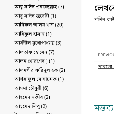
লেখকে
আবু সাঈদ ওবায়দুল্লাহ (7)
আবু সাঈদ জুবেরী (1)
পলিন কাউ
আমিরুল আলম খান (20)
আরিফুল হাসান (1)
আর্যনীল মুখোপাধ্যায় (3)
আলতাফ হোসেন (7)
PREVIO
আলম খোরশেদ ] (1)
পাবলো ন
আলমগীর ফরিদুল হক (2)
আশরাফুল মোসাদ্দেক (1)
আসমা চৌধুরী (6)
আহমেদ নকীব (2)
মন্তব
আহ্‌মেদ লিপু (2)