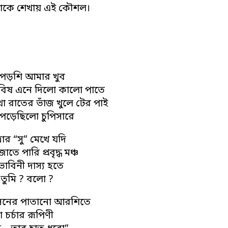
কে শেখায় এই কৌশল।
 পড়শি আমার খুব
বিষ এনে দিলো কালো পাতে
খা রাতের ভাঁজ খুলে টের পাই
পড়েছিলো চুপিসারে
্রার “সু” মেখে যদি
ে পারি প্রবৃদ্ধ মঞ্চ
ভাবিনী দাস্য হতে
তুমি ? বলো ?
সনের পাতানো আরশিতে
চর্চার রূপিণী