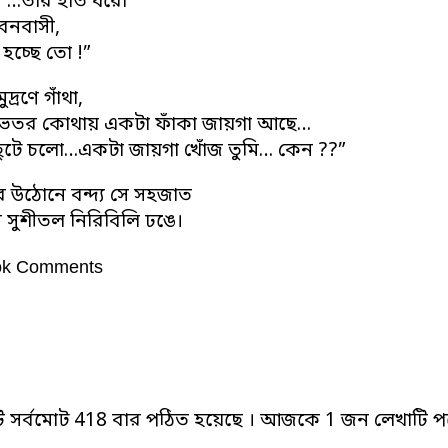
ি …তার হাত ধরো”
বনবাসী,
 হচ্ছে তো !”
্রণে গাঁথা,
ভেতর কোথায় একটা ফাঁকা জায়গা আছে…
 ছুটে চলো…একটা জায়গা খোঁজ তুমি… কেন ??”
র উঠোনে বন্দ্য সে সহজাত
ে সুশীতল নিরিবিলি ঢঙে।
ok Comments
ি সর্বমোট 418 বার পঠিত হয়েছে । আজকে 1 জন লেখাটি পড