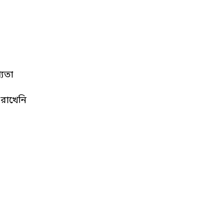
যতা
রাখেনি