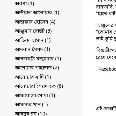
“যিনি কব
অরণ্য (1)
বানভাসি, 
আউয়াল আনোয়ার (1)
“হাতে কষ্ট
আজফার হোসেন (4)
আঙুলের মুদ
আঞ্জুমান রোজী (8)
“তোমার 
তাই তুমি
আতিকা হাসান (1)
আদনান সৈয়দ (1)
বিপ্রতীপে
রেখে দেব
আনন্দময়ী মজুমদার (1)
আনোয়ার শাহাদাত (2)
Facebo
আনোয়ার সাদি (1)
আনোয়ারা সৈয়দ হক (6)
আফরোজা সোমা (1)
আফসার খান (1)
এই লেখাট
আবদুর রব (10)