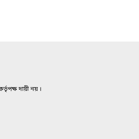
তৃপক্ষ দায়ী নয় ।