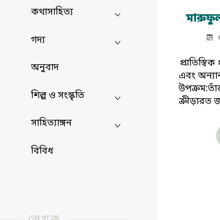
কথাসাহিত্য
মারুফু
গদ্য
প্রাতিস্বিক 
অনুবাদ
এবং অন্যা
উপক্রম:তাঁর প
শিল্প ও সংস্কৃতি
ক্রীড়ারত 
সাহিত্যাঙ্গন
বিবিধ
লেখক