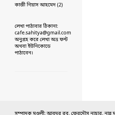
কাজী গিয়াস আহমেদ (2)
লেখা পাঠাবার ঠিকানা:
cafe.sahitya@gmail.com
অনুগ্রহ করে লেখা অভ্র ফন্ট
অথবা ইউনিকোডে
পাঠাবেন।
সম্পাদক মণ্ডলী: আবদুর রব, ফেরদৌস নাহার, নান্নু 