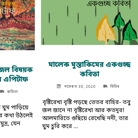
মালেক মুস্তাকিমের একগুচ্ছ
র জল বিষয়ক
কবিতা
র এপিটাফ
নভেম্বর 30, 2020
বিবিধ
কবিতা
বৃষ্টিরেখা বৃষ্টি পড়ছে ভেতর বাহির- তবু
ে ঘুম পাড়িয়ে
জল জানে না বৃষ্টিরেখা আর কতদূর!
র কথা উঠলেই
আলমারিতে গুছিয়ে রেখেছি নদী, তার
ুদ্র, যেন
ঘুম চুরি করে …