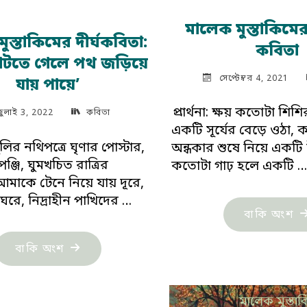
মালেক মুস্তাকিম
ুস্তাকিমের দীর্ঘকবিতা:
কবিতা
াঁটতে গেলে পথ জড়িয়ে
সেপ্টেম্বর 4, 2021
যায় পায়ে’
প্রার্থনা: ক্ষয় কতোটা শিশ
জুলাই 3, 2022
কবিতা
একটি সূর্যের বেড়ে ওঠা,
ির নথিপত্রে ঘৃণার পোস্টার,
অন্ধকার শুষে নিয়ে একটি চ
পঞ্জি, ঘুমখচিত রাত্রির
কতোটা গাঢ় হলে একটি 
আমাকে টেনে নিয়ে যায় দূরে,
রে, নিদ্রাহীন পাখিদের …
"ম
বাকি অংশ
মুস
"মালেক
বাকি অংশ
কয়
মুস্তাকিমের
কব
দীর্ঘকবিতা: