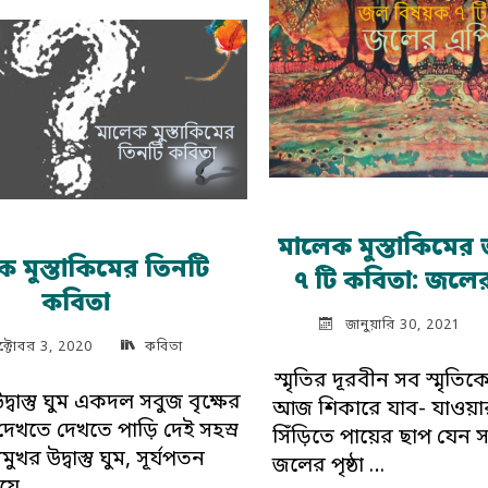
‘আমি
হাঁটতে
গেলে
পথ
জড়িয়ে
যায়
পায়ে’"
মালেক মুস্তাকিমে
ক মুস্তাকিমের তিনটি
৭ টি কবিতা: জলে
কবিতা
জানুয়ারি 30, 2021
্টোবর 3, 2020
কবিতা
স্মৃতির দূরবীন সব স্মৃতিক
উদ্বাস্তু ঘুম একদল সবুজ বৃক্ষের
আজ শিকারে যাব- যাওয়া
দেখতে দেখতে পাড়ি দেই সহস্র
সিঁড়িতে পায়ের ছাপ যেন সম
মুখর উদ্বাস্তু ঘুম, সূর্যপতন
জলের পৃষ্ঠা …