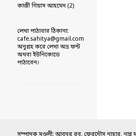
কাজী গিয়াস আহমেদ (2)
লেখা পাঠাবার ঠিকানা:
cafe.sahitya@gmail.com
অনুগ্রহ করে লেখা অভ্র ফন্ট
অথবা ইউনিকোডে
পাঠাবেন।
সম্পাদক মণ্ডলী: আবদুর রব, ফেরদৌস নাহার, নান্নু 