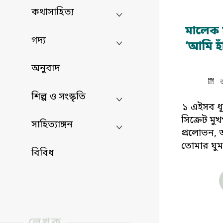
কথাসাহিত্য
মালেক ম
গদ্য
‘আমি হ
অনুবাদ
শিল্প ও সংস্কৃতি
১ এইসব ধূল
সিক্রেট মুখ
সাহিত্যাঙ্গন
প্রলোভন, 
তোমার ঘুমঘ
বিবিধ
লেখক