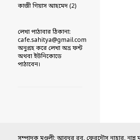
কাজী গিয়াস আহমেদ (2)
লেখা পাঠাবার ঠিকানা:
cafe.sahitya@gmail.com
অনুগ্রহ করে লেখা অভ্র ফন্ট
অথবা ইউনিকোডে
পাঠাবেন।
সম্পাদক মণ্ডলী: আবদুর রব, ফেরদৌস নাহার, নান্নু 