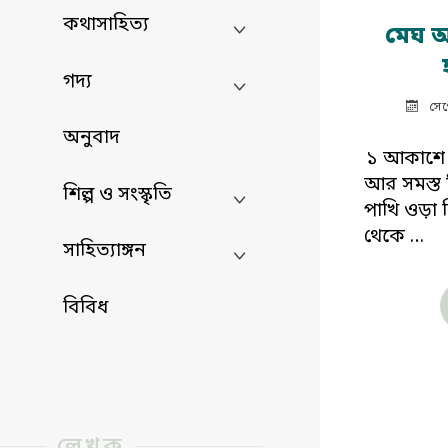
কথাসাহিত্য
মেঘ অ
গদ্য
সেপ
অনুবাদ
১ আকাশে
আর সমস্ত 
শিল্প ও সংস্কৃতি
পাখি ওড়া 
থেকে …
সাহিত্যাঙ্গন
বিবিধ
লেখক