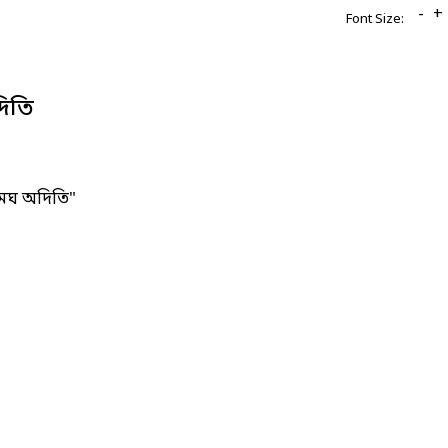
-
+
Font Size:
িতি
মেঘ অদিতি"