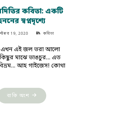
দিতির কবিতা: একটি
হননের স্বপ্নদৃশ্যে
্টেম্বর 19, 2020
কবিতা
 এখন এই জল ভরা আলো
কিছুর মাঝে ভাঙচুর… এত
বিভ্রম… আহ গাইজেস! কোথা
"মেঘ
বাকি অংশ
অদিতির
কবিতা:
একটি
হননের