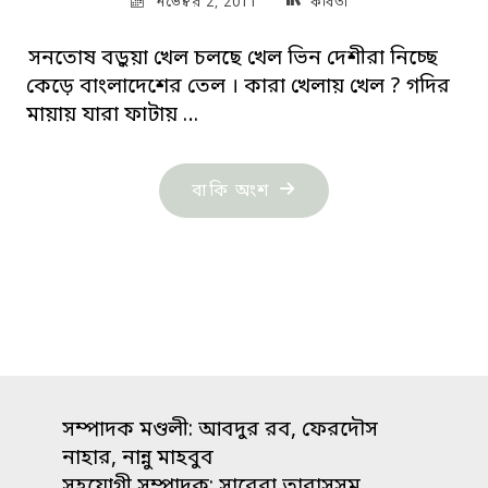
নভেম্বর 2, 2011
কবিতা
সনতোষ বড়ুয়া খেল চলছে খেল ভিন দেশীরা নিচ্ছে
কেড়ে বাংলাদেশের তেল । কারা খেলায় খেল ? গদির
মায়ায় যারা ফাটায় …
"তেলের
বাকি অংশ
ছড়া"
সম্পাদক মণ্ডলী: আবদুর রব, ফেরদৌস
নাহার, নান্নু মাহবুব
সহযোগী সম্পাদক: সাবেরা তাবাসসুম