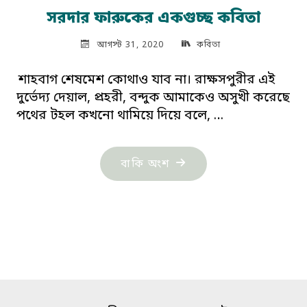
সরদার ফারুকের একগুচ্ছ কবিতা
আগস্ট 31, 2020
কবিতা
শাহবাগ শেষমেশ কোথাও যাব না। রাক্ষসপুরীর এই
দুর্ভেদ্য দেয়াল, প্রহরী, বন্দুক আমাকেও অসুখী করেছে
পথের টহল কখনো থামিয়ে দিয়ে বলে, …
"সরদার
বাকি অংশ
ফারুকের
একগুচ্ছ
কবিতা"