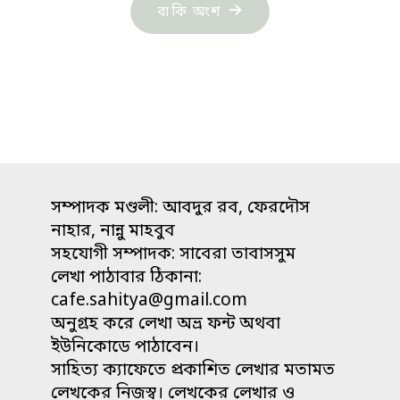
"সাদিয়া
বাকি অংশ
সুলতানার
গল্প:
যে
দেশে
মানুষ
নেই"
সম্পাদক মণ্ডলী: আবদুর রব, ফেরদৌস
নাহার, নান্নু মাহবুব
সহযোগী সম্পাদক: সাবেরা তাবাসসুম
লেখা পাঠাবার ঠিকানা:
cafe.sahitya@gmail.com
অনুগ্রহ করে লেখা অভ্র ফন্ট অথবা
ইউনিকোডে পাঠাবেন।
সাহিত্য ক্যাফেতে প্রকাশিত লেখার মতামত
লেখকের নিজস্ব। লেখকের লেখার ও