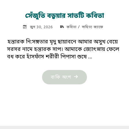
সেঁজুতি বড়ুয়ার সাতটি কবিতা
/
জুন 30, 2026
কবিতা
সাহিত্য ক্যাফে
হন্তারক নি:সঙ্গতার মৃদু ছায়াবনে আমার অসুখ বেয়ে
সরসর নামে হন্তারক সাপ। আমাকে জ্যোৎস্নায় ফেলে
বধ করে হাঁসফাঁস শরীরী পিপাসা শুষে …
"সেঁজুতি
বাকি অংশ
বড়ুয়ার
সাতটি
কবিতা"