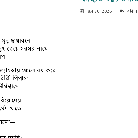
জুন 30, 2026
কবিতা
 মৃদু ছায়াবনে
খ বেয়ে সরসর নামে
াপ।
যোৎস্নায় ফেলে বধ করে
শরীরী পিপাসা
ীর্ঘশ্বাসে।
বিয়ে দেয়
্মেদ ক্ষতে
 জানো—