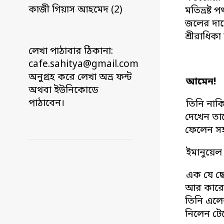
কাজী গিয়াস আহমেদ (2)
মতিভ্রষ্ট 
জলের দাম
শ্রীরাধিকা 
লেখা পাঠাবার ঠিকানা:
cafe.sahitya@gmail.com
অনুগ্রহ করে লেখা অভ্র ফন্ট
আমেন!
অথবা ইউনিকোডে
পাঠাবেন।
তিনি নাক
দেখেন তা
ফেলেন স
ইমানুয়ে
এক যে ছেল
আর কারো 
তিনি এলেন
নিলেন টে