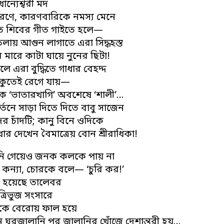
ান্যেশ্বরী মদ
ে, কারণবারিকে নমস্য মেনে
ে শিবের গীত গাইতে হলে—
ায় আগুন লাগাতে এরা সিদ্ধহস্ত
ে মারে কাটা ঘায়ে নুনের ছিটা!
ালে এরা বুদ্ধিতে গাধার বেহদ্দ
কুতেই রেগে যায়—
কে ‘ভাতারখাগি’ অবশেষে ‘শালী’…
তনে সাড়া দিতে দিতে বাবু সাজেন
র চাঁদটি; কানু বিনে ওদিকে
ধার দেখেন বৈমাত্রেয় বোন শ্রীরাধিকা!
ুনি গেয়েও জনক কলকে পায় না
 কন্যা, চোরকে বলে— ‘চুরি কর!’
হয়েছে তালেবর
ত্রিভুজ সংসারে
ঢুকে বেরোয় ফাল হয়ে
ঘরজ্বালানি পর জ্বালানির খোঁজে দেশান্তরী হয়…