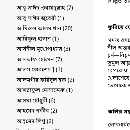
শিল্পিত 
আবু সাঈদ ওবায়দুল্লাহ (7)
আবু সাঈদ জুবেরী (1)
ফুরিয়ে য
আমিরুল আলম খান (20)
আরিফুল হাসান (1)
সমস্ত রসদ
নীল অন্তর্
আর্যনীল মুখোপাধ্যায় (3)
চূর্ণ—বিচ
আলতাফ হোসেন (7)
তুমুল আহ্
আলম খোরশেদ ] (1)
বেপরোয়া
খেলাশেষে
আলমগীর ফরিদুল হক (2)
তোমাকে জা
আশরাফুল মোসাদ্দেক (1)
আসমা চৌধুরী (6)
আহমেদ নকীব (2)
কলির সন্ধ
আহ্‌মেদ লিপু (2)
লোকধর্ম