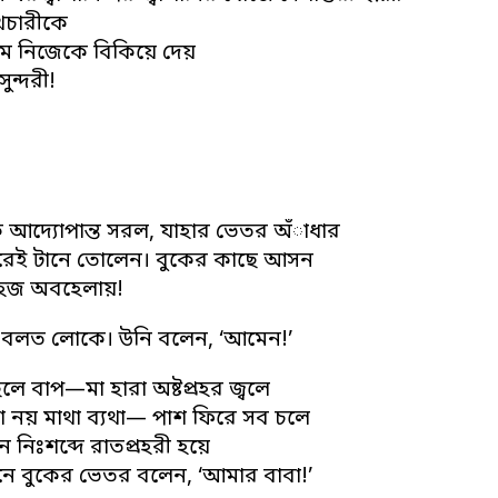
পথচারীকে
ে নিজেকে বিকিয়ে দেয়
সুন্দরী!
ি আদ্যোপান্ত সরল, যাহার ভেতর অঁাধার
রেই টানে তোলেন। বুকের কাছে আসন
হজ অবহেলায়!
ল বলত লোকে। উনি বলেন, ‘আমেন!’
ে বাপ—মা হারা অষ্টপ্রহর জ্বলে
নয় মাথা ব্যথা— পাশ ফিরে সব চলে
 নিঃশব্দে রাতপ্রহরী হয়ে
নে বুকের ভেতর বলেন, ‘আমার বাবা!’