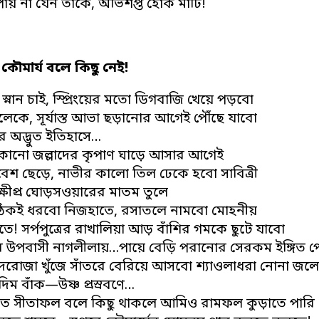
পায় না যেন তাকে, অভিশপ্ত হোক মাটি!
 কৌমার্য বলে কিছু নেই!
 স্নান চাই, স্প্রিংয়ের মতো ডিগবাজি খেয়ে পড়বো
েকে, সূর্যাস্ত আভা ছড়ানোর আগেই পৌঁছে যাবো
র অদ্ভুত ইতিহাসে…
 কোনো জল্লাদের কৃপাণ ঘাড়ে আসার আগেই
মবেশ ছেড়ে, নাভীর কালো তিল ঢেকে হবো সাবিত্রী
 ক্ষীপ্র ঘোড়সওয়ারের মাতম তুলে
ঠিকই ধরবো নিজহাতে, রসাতলে নামবো মোহনীয়
িতে! সর্পপুত্রের রাখালিয়া আড় বাঁশির গমকে ছুটে যাবো
র উপবাসী নাগলীলায়…পায়ে বেড়ি পরানোর সেরকম ইঙ্গিত 
দরোজা খুঁজে সাঁতরে বেরিয়ে আসবো শ্যাওলাধরা নোনা জল
ম বাঁক—উষ্ণ প্রস্রবণে…
তে সীতাফল বলে কিছু থাকলে আমিও রামফল কুড়াতে পারি