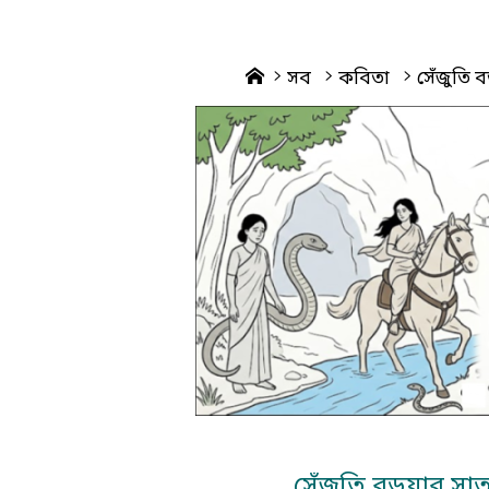
Home
সব
কবিতা
সেঁজুতি ব
সেঁজুতি বড়ুয়ার স