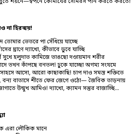
তাঁবুতে শয়নে—স্বপনে কৌমার্যের সোমরস পান করতে করতে!
েও না হিরন্ময়!
ে তোমার ভেতরে পা সেঁধিয়ে যাচ্ছে
বাসের ঘ্রাণে দ্যাখো, কীভাবে ডুবে যাচ্ছি
ূর্ণ সুখে হলুদাভ কামিজে ভাঙছো দণ্ডায়মান শরীর
লাদে তখন কাঁপছে বনতল! ঢুকে যাচ্ছো অগম্য সংযমে
 সাহসে আসো, আরো কাছাকাছি! চাপ দাও সমস্ত শক্তিতে
, বন্য বাতাসে শীতে ফের জেগে ওঠো— জৈবিক তাড়নায়
গাতে উন্মুখ আমিও! দ্যাখো, ক্যামন সন্তুর বাজাচ্ছি…
্যা
কে এরা লৌকিক মানে