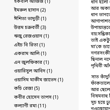
ইকবাল আজিজ (1)
ধান হলো ধ
আর অকারণ
ইমরুল হাসান (2)
ধান ভানত
ঈশিতা ভাদুড়ী (1)
আগাপাশতল
উত্তম চক্রবর্তী (3)
উপায়ান্তর
বয়:সন্ধিক
ঋজু রেজওয়ান (1)
তাই একটু
এইচ বি রিতা (1)
মা’কে ডা
নগরসংকীর্
একরাম আলি (1)
ছিনাল নদে
এন জুলফিকার (1)
পৃথিবী আঁ
ওয়ারিসুল আবিদ (1)
সাত কাঁদ
ওয়াসিম মাকীম জাভেদ (1)
ফাঁকতালে
কচি রেজা (5)
আর ছেলে 
বিষমবাহু 
কবীর হোসেন তাপস (1)
সূচ হয়ে 
কল্যাণী রমা (11)
নওজোয়ান 