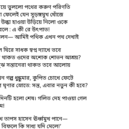
য়ে ভুললো পথের করুণ পরিণতি
 ফেলেই যেন সুড়ঙ্গমুখ খোঁজে
উল্কা হাওয়া উড়িয়ে নিলো ওকে
লে : এ কী রে উৎপাত!
বলেন— আমিই পথিক এখন পথ দেখাই
 ঘিরে সাধক স্বপ্ন দ্যাখে ভবে
ি থাকত ওদের অশোক শোভন আশ্রয়?
ঝ সন্তানেরা থাকত তবে আলোয়
খন গল্প ধুন্ধুমার, কুপিত চোখে ফেটে
ণ ঘৃণার স্রোতে: সন্ত, এবার নতুন কী হবে?
িনটি হলো শেষ। গলিত দেহ পাওয়া গেল
ে!
খে তাপস হাসেন ঊর্ধ্বমুখ পানে—
 বিফলে কি সাধ্য যদি মেলে!’