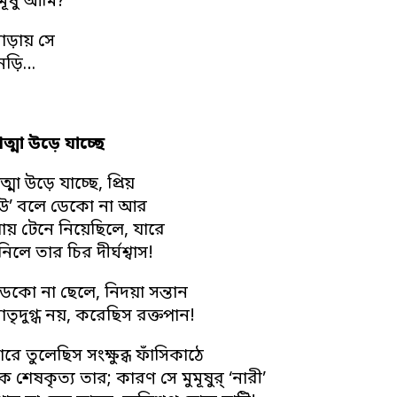
ূর্ষু আমি?
াড়ায় সে
নড়ি…
মা উড়ে যাচ্ছে
া উড়ে যাচ্ছে, প্রিয়
উ’ বলে ডেকো না আর
ধায় টেনে নিয়েছিলে, যারে
নিলে তার চির দীর্ঘশ্বাস!
ডেকো না ছেলে, নিদয়া সন্তান
াতৃদুগ্ধ নয়, করেছিস রক্তপান!
ে তুলেছিস সংক্ষুব্ধ ফাঁসিকাঠে
েষকৃত্য তার; কারণ সে মুমূষুর্ ‘নারী’