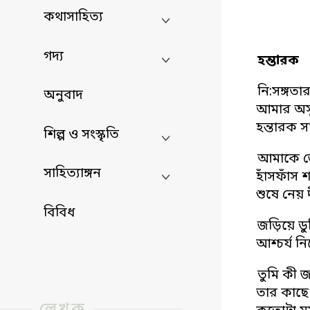
কথাসাহিত্য
গদ্য
হন্তারক
নি:সঙ্গতার
অনুবাদ
আমার অসু
হন্তারক স
শিল্প ও সংস্কৃতি
আমাকে জ্
সাহিত্যাঙ্গন
হাঁসফাঁস 
শুষে নেয় দ
বিবিধ
জড়িয়ে ডু
আশ্চর্য নির
তুমি কী
তার কাছে
লেখক