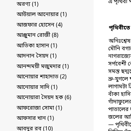
এ পৃথিবী 
অরণ্য (1)
আউয়াল আনোয়ার (1)
আজফার হোসেন (4)
পৃথিবীতে
আঞ্জুমান রোজী (8)
অনিঃশ্বেষ
আতিকা হাসান (1)
মৌনি বগাল
আদনান সৈয়দ (1)
নাগরাজ্যে
সর্পবেশী
আনন্দময়ী মজুমদার (1)
সমস্ত ছদ্
আনোয়ার শাহাদাত (2)
ভ্রু-যুগলে
লাগামটা 
আনোয়ার সাদি (1)
বাঁকা হাস
আনোয়ারা সৈয়দ হক (6)
গাঁদাফুলে
আফরোজা সোমা (1)
পাতালের 
জলের আদি
আফসার খান (1)
— পৃথিবী
আবদুর রব (10)