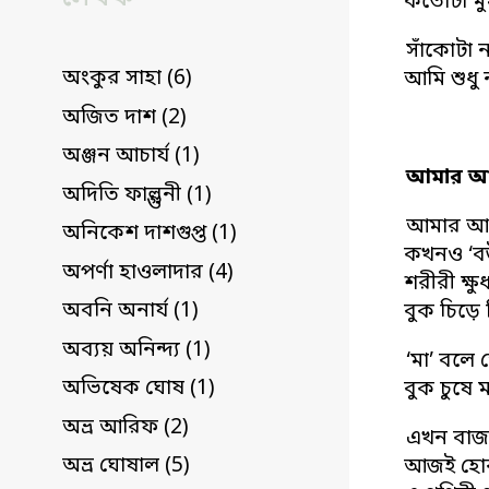
কতোটা মুম
সাঁকোটা ন
অংকুর সাহা (6)
আমি শুধু 
অজিত দাশ (2)
অঞ্জন আচার্য (1)
আমার আত্
অদিতি ফাল্গুনী (1)
আমার আত্ম
অনিকেশ দাশগুপ্ত (1)
কখনও ‘ব
অপর্ণা হাওলাদার (4)
শরীরী ক্ষু
অবনি অনার্য (1)
বুক চিড়ে 
অব্যয় অনিন্দ্য (1)
‘মা’ বলে 
অভিষেক ঘোষ (1)
বুক চুষে ম
অভ্র আরিফ (2)
এখন বাজার
অভ্র ঘোষাল (5)
আজই হোক শ