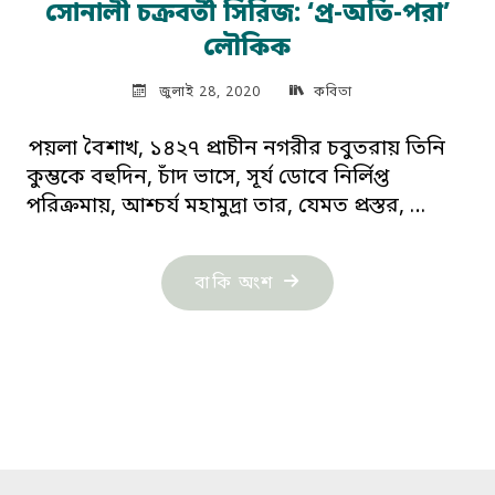
সোনালী চক্রবর্তী সিরিজ: ‘প্র-অতি-পরা’
লৌকিক
জুলাই 28, 2020
কবিতা
পয়লা বৈশাখ, ১৪২৭ প্রাচীন নগরীর চবুতরায় তিনি
কুম্ভকে বহুদিন, চাঁদ ভাসে, সূর্য ডোবে নির্লিপ্ত
পরিক্রমায়, আশ্চর্য মহামুদ্রা তার, যেমত প্রস্তর, …
"সোনালী
বাকি অংশ
চক্রবর্তী
সিরিজ:
‘প্র-
অতি-
পরা’
লৌকিক"