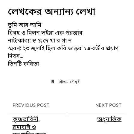
লেখকের অন্যান্য লেখা
তুমি আর আমি
বিরহ ও মিলন লইয়া এক পরস্তাব
নাট্যকাব্য: স্ব প্ন দে খা র গা ন
স্মরণ: ২৩ জুলাই ছিল কবি ভাস্কর চক্রবর্তীর প্রয়াণ
দিবস...
তিনটি কবিতা
গৌতম চৌধুরী
PREVIOUS POST
NEXT POST
কৃষ্ণভাবিনী,
অধুনান্তিক
রমাবাঈ ও