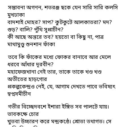
সম্ভাবনা অগণন, শতরঞ্জ ছকে যেন সারি সারি কলসি
মুখঢাকা
বাদশাই মোহর? সাপ? কুটকুটে আলকাতরা? মদ?
গুড়? বালি? পুঁথি সুপ্রাচীন?
কী আছে অন্তরে তব? হয়তো বা কিছু না, পাত্র
মাথামুণ্ডু শুনশান ফাঁকা
তবে কি ফাঁকের মধ্যে ফোকর বানাবে আর মেলে
ধরবে আঁধার দূরবীন?
মহাফেজখানা নেই তার, তাকে তাকে খণ্ড খণ্ড
অতীতের হাড়গোর
প্রকল্পকেন্দ্রও নেই, যে, আগাম দেখতে পাবে ভবিষ্যৎ
স্বপ্নসমীচীন
গভীর বিচ্ছেদবশে ইশারা ইঙ্গিত সব পালটে যায়।
ভাবকক্ষে চোর
খুতবা উচ্চারণ করে মন্দ্রকণ্ঠে। শ্রোতা তথাগত। সে