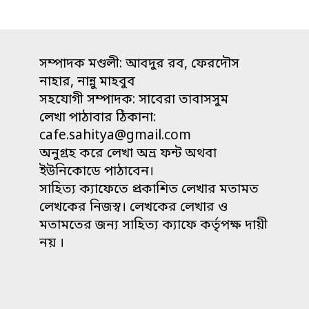
সম্পাদক মণ্ডলী: আবদুর রব, ফেরদৌস
নাহার, নান্নু মাহবুব
সহযোগী সম্পাদক: সাবেরা তাবাসসুম
লেখা পাঠাবার ঠিকানা:
cafe.sahitya@gmail.com
অনুগ্রহ করে লেখা অভ্র ফন্ট অথবা
ইউনিকোডে পাঠাবেন।
সাহিত্য ক্যাফেতে প্রকাশিত লেখার মতামত
লেখকের নিজস্ব। লেখকের লেখার ও
মতামতের জন্য সাহিত্য ক্যাফে কর্তৃপক্ষ দায়ী
নয় ।