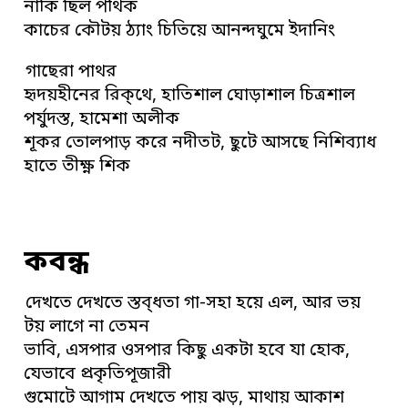
নাকি ছিল পথিক
কাচের কৌটয় ঠ্যাং চিতিয়ে আনন্দঘুমে ইদানিং
গাছেরা পাথর
হৃদয়হীনের রিক্থে, হাতিশাল ঘোড়াশাল চিত্রশাল
পর্যুদস্ত, হামেশা অলীক
শূকর তোলপাড় করে নদীতট, ছুটে আসছে নিশিব্যাধ
হাতে তীক্ষ্ণ শিক
কবন্ধ
দেখতে দেখতে স্তব্ধতা গা-সহা হয়ে এল, আর ভয়
টয় লাগে না তেমন
ভাবি, এসপার ওসপার কিছু একটা হবে যা হোক,
যেভাবে প্রকৃতিপূজারী
গুমোটে আগাম দেখতে পায় ঝড়, মাথায় আকাশ