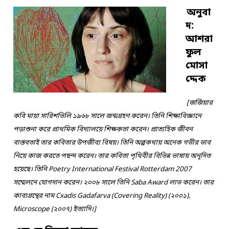
অনুবা
দ:
আশরা
ফুল
মোসা
দ্দেক
[জর্জিয়ার
কবি মায়া সারিশভিলি ১৯৬৮ সালে জন্মগ্রহণ করেন। তিনি শিক্ষাবিজ্ঞানে
পড়াশুনা করে প্রাথমিক বিদ্যালয়ে শিক্ষকতা করেন। প্রাত্যহিক জীবন
বাস্তবতাই তার কবিতার উপজীব্য বিষয়। তিনি অল্পকথায় অনেক গভীর ভাব
নিয়ে কাজ করতে পছন্দ করেন। তার কবিতা পৃথিবীর বিভিন্ন ভাষায় অনূদিত
হয়েছে। তিনি Poetry International Festival Rotterdam 2007
সম্মেলনে যোগদান করেন। ২০০৮ সালে তিনি Saba Award লাভ করেন। তার
কাব্যগ্রন্থের নাম Cxadis Gadafarva (Covering Reality) (২০০১),
Microscope (২০০৭) ইত্যাদি।]