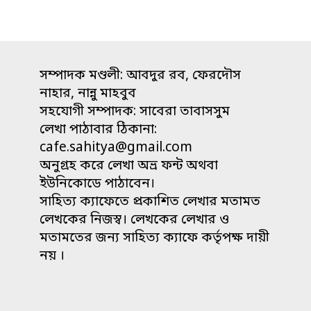
সম্পাদক মণ্ডলী: আবদুর রব, ফেরদৌস
নাহার, নান্নু মাহবুব
সহযোগী সম্পাদক: সাবেরা তাবাসসুম
লেখা পাঠাবার ঠিকানা:
cafe.sahitya@gmail.com
অনুগ্রহ করে লেখা অভ্র ফন্ট অথবা
ইউনিকোডে পাঠাবেন।
সাহিত্য ক্যাফেতে প্রকাশিত লেখার মতামত
লেখকের নিজস্ব। লেখকের লেখার ও
মতামতের জন্য সাহিত্য ক্যাফে কর্তৃপক্ষ দায়ী
নয় ।