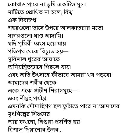
কোথাও পাবে না তুমি একটিও মূল।
মাটিতে প্রোথিত না হলে, বিশ্ব
এক দিবাস্বপ্ন
শহরগুলো ভাসে উপরে আলকাতরার মতো
সাগরগুলো ঘাগু আসামি।
যদি পৃথিবী ধ্বংস হয়ে যায়
গতিপথ থেকে বিচ্যুত হয়—
সুবিশাল খুরের আঘাতে
অনিয়ন্ত্রিতভাবে পিছলে যায়।
এবং অতি উৎসাহে কীভাবে আমরা খস পড়বো
আমাদের শরীর থেকে
একে একে প্রাচীণ শিরাসমূহে—
এবং শীঘ্রই পর্যাপ্ত
এমনকি মৌমাছিগণ হুল ফুটাতে পারে না আমাদের
মৃৎশিল্পের শিশুদের
আর কখনো, শিশুরা প্রদর্শিত হয়
বিশাল পিয়ানোর উপর…