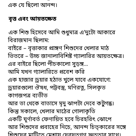
এক যে ছিলো আনন্দ।
বৃত্ত এবং আয়তক্ষেত
এক শিশু হিসেবে আমি শুধুমাত্র এ’দুটো আকারে
বিরাজমান ছিলাম:
বাইরে – বৃত্তাকার প্রাঙ্গণ শিশুদের খেলার মাঠ
ভিতরে – উচ্চ জানালাবিশিষ্ট গ্যালারির আয়তক্ষেত্র।
এর বাইরে ছিলো পীচকালো সুড়ঙ্গ…
আমি যখন গ্যালারিতে প্রবেশ করি
এক হাজার ড্রয়ার হঠাত খুলে যাবে একযোগে:
ড্রয়ারগুলো ঔষধ, পট্টবস্ত্র, মণিরত্ন, সিলকৃত
কাগজপত্র ব্যতীত
আর তা থেকে বাতাসে মৃদু ঝাপটা দেবে কটুগন্ধ।
কিন্তু সকালে, খেলার মাঠের গোলাকৃতি
একটি ঘূর্ণাবর্ত ফেণায়িত হবে চিরহরিৎ ঝোপে
আর শিশুদের প্রবাহের নিচে, আনন্দ চিত্কারের সঙ্গে
শিশুদের মাটিতে মেশায় দেবদূতগণ দ্রুততার সাথে।