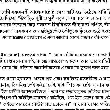
েন, ঠিক হয়া যান, নাইলে কিন্তুক হাচাই খবর আছে কইলাম।”
 দেখি সফরসঙ্গী আলে-খাটোটা বেশ স্মার্ট হয়ে উঠেছে। পরিস্থিতি
ে দিচ্ছে, “উপস্থিত সুধী ও সুশীলবৃন্দ, দয়া করে শান্ত হন 
র উদ্দেশে কিছু বলবেন বিশ্ববিশ্রুত জাঁহাবাজ পণ্ডিত, জাঁ
হকসেদ।” এরকম এক সঙ্কটমুহূর্তেও কৌতুকে কুঁচকে ওঠে 
!? ওলামাশ্রেষ্ঠ!? হায় হায় এগুলা আবার কোন গজব? কী-কস
র ঘোষণা চলতেই থাকে, “…আর এটাই হবে আমাদের প্রাণপ্
য়া শুনবেন সবাই, কাজে লাগবে।” হকসেদ আর তার বাহিনীর অতি
 দেবে কি, ঘটনার আকস্মিকতায় একেবারে তুরুপ জব্দ হয়ে 
ে থাকে হকসেদ একের পর এক। সবাইকে হতচকিত ও খামোশ 
মার, বিসমিল্লাতেই কইয়া নেই, মাই স্পিচ কনটেইনস সাম ফ
ন ইজ হাইলি অ্যাডভাইজড।” তারপর স্বভাবসুলভ ভঙ্গিতে চ
 নিৎশে কী কইছিল জানেন? কইছিল, ‘গড ইজ ডেড।’ আর ওই দ
? কইতে পারবেন কেউ? হাত তোলেন।” বাঘা-বাঘা সব পণ্ডিত