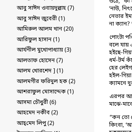
ওঠে, “কী
আবু সাঈদ ওবায়দুল্লাহ (7)
‘নাউ, নিৎ
নেভার ইম
আবু সাঈদ জুবেরী (1)
না ক্যান
আমিরুল আলম খান (20)
পোংটা পণ
আরিফুল হাসান (1)
বলে যায় 
আর্যনীল মুখোপাধ্যায় (3)
হইছে-গিয়া
ধর্ম-টর্ম 
আলতাফ হোসেন (7)
হের লেইগা
আলম খোরশেদ ] (1)
হইল-গিয়া
আলমগীর ফরিদুল হক (2)
ক্যামনে দ
আশরাফুল মোসাদ্দেক (1)
এরপর আরো
আসমা চৌধুরী (6)
মাঝে-মাঝ
আহমেদ নকীব (2)
“কন তো দ
আহ্‌মেদ লিপু (2)
কিংবা, ‘আ