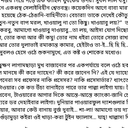
নজর গিয়ে পড়ে এক কাহিল যুবকের ওপর। সুবল লাল বসু। নবী
ে একপ্রস্থ সেলাইবিহীন শ্বেতবস্ত্র। কয়েকদিন আগে বাবা 
হয়েছে ঠেক-ঠেঙানি-বাহিনীতে। বেচারা! তাকে দেখেই কৌতুকে
নতুন-নতুন বাপ মরল, খাওয়ালু না তো কিছু। খাওয়াবু লয়?
 করবু, আমাগো খাওয়াবু দাওয়াবু…তা লয়, আইসা যোগ দিছোস অগো
তো, তোর কথা আর কী কমু! তোর নাম ধইরা তোরে সোজা রাখলে
আর তোর দুলাভাই রমাকান্ত কামার, হেইটাও তা-ই…হি হি হি…
 সুবলও হেসে ওঠে শুকনামুখে, এত কষ্ট ও শোকের মধ্যেও।
ক্ষণ লাগামছাড়া মুখ বাজানোর পর একপর্যায়ে বলে ওঠে হকসেদ
ে মানষে কী করে দ্যাহেন? কী করে জানেন নি? এই যে দ্যা
েরা সব প্রফেসর নাকি প্রসেসর? নাকি প্রসেসার্ভার? ধ্যাৎ
 টাওয়ার। কে কত উঁচা বানাইতে পারে তার পাল্লা লাইগা যায়।
বেন, টাওয়ারের আগার দিকে আস্তে-আস্তে ক্যাংকা-জানি চোক
যরে ডর দেহাইবার লাইগা। দুনিয়ার পাওয়ারফুল দ্যাশগুলার ক
য়ার, আবার কেউ বানায় বুর্জ দুবাই… শা-লা! আমাগো ভয় দ্য
গুঁড়ামুড়া কইরা ওই খাড়া-করা টুইন ফ্যালাস… যাহ্! খাল্লাস! 