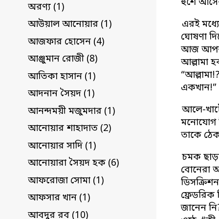
হুঁশে আস
অরণ্য (1)
এরই মধ্যে
আউয়াল আনোয়ার (1)
ঘোষণা দিয়
আজফার হোসেন (4)
আজ আপনাদে
আঞ্জুমান রোজী (8)
আল্লামা 
“আল্লামা
আতিকা হাসান (1)
একখান!”
আদনান সৈয়দ (1)
আলে-খাটো
আনন্দময়ী মজুমদার (1)
মনোযোগ দি
আনোয়ার শাহাদাত (2)
তাকে ঠেক
আনোয়ার সাদি (1)
চমক ছাড়ত
আনোয়ারা সৈয়দ হক (6)
বোনেরা আ
আফরোজা সোমা (1)
ডিসক্রিশ
ফ্রেডরিক
আফসার খান (1)
জানেন নি
আবদুর রব (10)