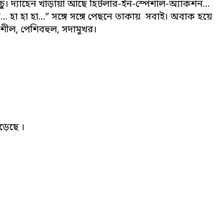
া স্ট্যাচু। দ্যাহেন খাড়ায়া আছে হিটলার-ইন-স্পেশাল-অ্যাকশন…
হা হা হা…” সঙ্গে সঙ্গে পেছনে তাকায় সবাই। অবাক হয়ে
নশীল, পেশিবহুল, সদামুখর।
়েছে ।