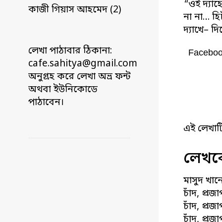
“ওই দ্যাহ
কাজী গিয়াস আহমেদ (2)
না না… হ
দ্যাখে– দ
লেখা পাঠাবার ঠিকানা:
Facebo
cafe.sahitya@gmail.com
অনুগ্রহ করে লেখা অভ্র ফন্ট
অথবা ইউনিকোডে
পাঠাবেন।
এই লেখাট
লেখকে
মাসুদ খান
চাঁদ, প্র
চাঁদ, প্র
চাঁদ, প্র