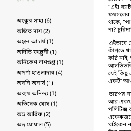
“এই! ব্য
ফয়সলের চ
অংকুর সাহা (6)
থাকে, “প
না? চুরিদ
অজিত দাশ (2)
অঞ্জন আচার্য (1)
এইভাবে ন
কাঁপতে থা
অদিতি ফাল্গুনী (1)
করি নাই,
অনিকেশ দাশগুপ্ত (1)
আসতিততিত
অপর্ণা হাওলাদার (4)
যেই কিছু
একটা আও
অবনি অনার্য (1)
অব্যয় অনিন্দ্য (1)
তারপর সম
আর একখান
অভিষেক ঘোষ (1)
পলিটিক্স 
অভ্র আরিফ (2)
একেকজনের 
থাইকেন ন
অভ্র ঘোষাল (5)