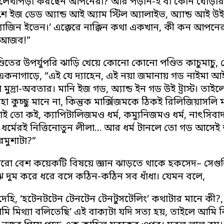
 লেখাপড়া করছেন আপনেরা? আর পড়ান-ই বা কোন ঘোড়ার আণ
শে ইজ ডেড অ্যান্ড আই অ্যাম স্টিল অ্যালাইভ, অ্যান্ড আই
্যাজিন ইভেন।’ এক্কেরে নাক্কিন কথা একখান, কী কন আপন
? আজব!”
্ডিতের উপর্যুপরি ঝাড়ি খেয়ে কোনো কোনো পণ্ডিত কাচুমা
একনাগাড়ে, “এই যে দ্যাহেন, এই নয়া জমানায় গড নাইমা আই
 মুদ্রা-অবতার। মানি ইজ গড, অ্যান্ড ইন গড উই ট্রাস্ট। 
কাঁহা কুচ্ছু মানে না, কিন্তুক মার্ক্সিজমকে ঠিকই রিলিজিয়াসল
ই তো কই, ক্যাপিটালিজমও ধর্ম, কম্যুনিজমও ধর্ম, নাৎসিবাদও
 ধর্মেরই নিত্তিনোতুন লীলা… আর ধর্ম টানলে তো গড আসে
ুরমুশাটা?”
 বেশ কয়েকটি বিষয়ে জ্ঞান ঝাড়তে থাকে হকসেদ– সেগুলির দ
ে দুম করে ধরে বসে কঠিন-কঠিন সব ধাঁধা। যেমন বলে,
েহি, ‘হটেনটটেন টেনটেন টেনটুসটেলিং’ কথাটার মানে কী?
মি মিথ্যা বলিতেছি’ এই বাক্যটা যদি সত্য হয়, তাইলে আমি ক