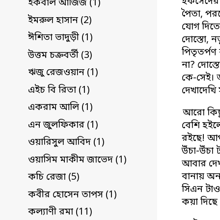
হকসেদের 
ইকবাল আজিজ (1)
পৈতা, পরন
ইমরুল হাসান (2)
যোগ দিতে 
ঈশিতা ভাদুড়ী (1)
দোস্তো, 
পিতৃতর্পণ
উত্তম চক্রবর্তী (3)
না? দোস্
ঋজু রেজওয়ান (1)
কে-সেই। 
এইচ বি রিতা (1)
দেখাদেখি
একরাম আলি (1)
আরো কিছু
এন জুলফিকার (1)
বেশি হইল
রইছে! আপন
ওয়ারিসুল আবিদ (1)
উঁচা-উঁচা
ওয়াসিম মাকীম জাভেদ (1)
আবার দেখ
বানায় অন্
কচি রেজা (5)
সিএন টাও
কবীর হোসেন তাপস (1)
কয়া দিছে 
কল্যাণী রমা (11)