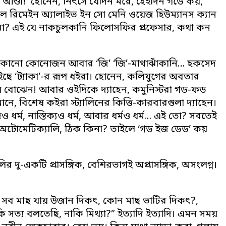
্ডা! হোনেন, নিৎসে যেদিন মরে, হেইদিন গডে কয়,
 উইল রিমেইন অ্যালাইভ ইন সো মেনি ওয়েজ হিউম্যানস ক্যান
েরা? এই যে নাকচুলকানি ফিলোসফির প্রফেসার, কথা কন
চু, কোনো কোনোজন আবার ‘জি’ ‘জি’-মাথাঝাঁকানি… হকসেদ
ছে ‘ট্যাকা’-র রূপ ধইরা। হোনেন, কলিযুগের অবতার
তাইলে বোঝেন! আবার ওইদিকে দ্যাহেন, কমুনিস্টরা গড-ফড
ি মানে, বিশেষ কইরা স্ট্যালিনের কিত্তি-কারবারগুলা দ্যাহেন।
 ধর্ম, নাস্তিক্যও ধর্ম, আবার ধর্মও ধর্ম… এই তো? সবতেই
ই অটোমেটিক্যালি, ঠিক কিনা? তাইলে ‘গড ইজ ডেড’ কয়
ু-একটি প্রাসঙ্গিক, বেশিরভাগই অপ্রাসঙ্গিক, অসংলগ্ন।
, সব মাছ যায় উজান দিকৎ, কোন মাছ ভাটির দিকৎ?,
ি সত্য বলতেছি, নাকি মিথ্যা?” ইত্যাদি ইত্যাদি। এমন সময়