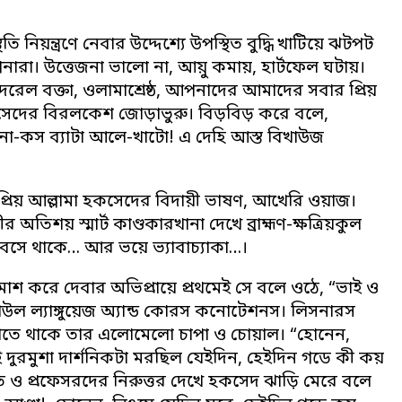
 নিয়ন্ত্রণে নেবার উদ্দেশ্যে উপস্থিত বুদ্ধি খাটিয়ে ঝটপট
আপনারা। উত্তেজনা ভালো না, আয়ু কমায়, হার্টফেল ঘটায়।
দরেল বক্তা, ওলামাশ্রেষ্ঠ, আপনাদের আমাদের সবার প্রিয়
হকসেদের বিরলকেশ জোড়াভুরু। বিড়বিড় করে বলে,
-না-কস ব্যাটা আলে-খাটো! এ দেহি আস্ত বিখাউজ
রিয় আল্লামা হকসেদের বিদায়ী ভাষণ, আখেরি ওয়াজ।
শয় স্মার্ট কাণ্ডকারখানা দেখে ব্রাহ্মণ-ক্ষত্রিয়কুল
বসে থাকে… আর ভয়ে ভ্যাবাচ্যাকা…।
করে দেবার অভিপ্রায়ে প্রথমেই সে বলে ওঠে, “ভাই ও
াউল ল্যাঙ্গুয়েজ অ্যান্ড কোরস কনোটেশনস। লিসনারস
ালাতে থাকে তার এলোমেলো চাপা ও চোয়াল। “হোনেন,
ুরমুশা দার্শনিকটা মরছিল যেইদিন, হেইদিন গডে কী কয়
 ও প্রফেসরদের নিরুত্তর দেখে হকসেদ ঝাড়ি মেরে বলে