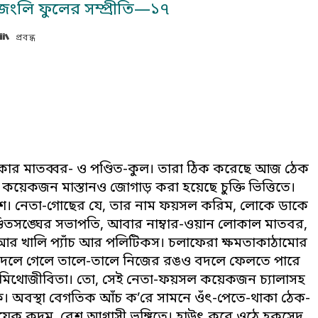
ও জংলি ফুলের সম্প্রীতি—১৭
প্রবন্ধ
াকার মাতব্বর- ও পণ্ডিত-কুল। তারা ঠিক করেছে আজ ঠেক
কয়েকজন মাস্তানও জোগাড় করা হয়েছে চুক্তি ভিত্তিতে।
পাশে। নেতা-গোছের যে, তার নাম ফয়সল করিম, লোকে ডাকে
 পণ্ডিতসঙ্ঘের সভাপতি, আবার নাম্বার-ওয়ান লোকাল মাতবর,
গ আর খালি প্যাঁচ আর পলিটিকস। চলাফেরা ক্ষমতাকাঠামোর
 বদলে গেলে তালে-তালে নিজের রঙও বদলে ফেলতে পারে
 মিথোজীবিতা। তো, সেই নেতা-ফয়সল কয়েকজন চ্যালাসহ
ে। অবস্থা বেগতিক আঁচ ক’রে সামনে ওঁৎ-পেতে-থাকা ঠেক-
কয়েক কদম, বেশ আগ্রাসী ভঙ্গিতে। হাউৎ করে ওঠে হকসেদ,