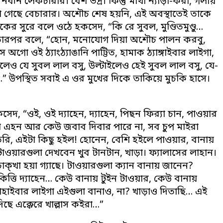
ন লেকচারার। বেশ ভদ্র। কিন্তু মাথা ন্যাড়া-করা, গলায়
মারা গেছে বেচারার। অশৌচ শেষ হয়নি, এই অবস্থাতেই তাকে
র সুরে বলে ওঠে হকসেদ, “কি রে সুবল, মুণ্ডিতমুণ্ডু…
” তারপর বলে, “হোন, মনোযোগ দিয়া অশৌচ পালন করবু,
 ওই ঠ্যাংঠ্যাঙানি পাট্টিত, হামাক ঠ্যাঙ্গাইবার লাইগা,
ও যে সুবল লাল বসু, উল্টাইলেও হেই সুবল লাল বসু, যে-
” উপস্থিত সবাই এ ওর মুখের দিকে তাকিয়ে মুচকি হাসে।
, “ওই, ওই দ্যাহেন, দ্যাহেন, পিছন ফির‌্যা চান, পাওয়ার
হো এহন আর কেউ জবাব দিবার পারে না, সব চুপ মাইরা
তেরি, এইটা কিছু হইল! হোনেন, বেশি হইলে পাওয়ার, বানায়
 টাওয়ারগুলা দেখবেন খুব টানটান, খাড়া। ফ্যালাসের লাহান।
্খা হয়া গ্যাছে। টাওয়ারগুলা ক্যান বানায় জানেন?
িত্তি দ্যাহেন… কেউ বানায় টুইন টাওয়ার, কেউ বানায়
াহাইবার লাইগা এইগুলা বানাও, না? খাড়াও দিতাছি… এই
দিছে এক্কেরে খাল্লাস কইরা…”