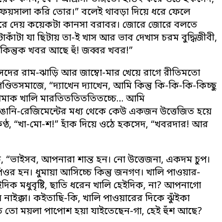
হি ফয়সালা করি তোর।” বলেই থাবড়া দিয়ে ধরে ফেলে
করে দেয় কয়েকটা কানসা বরাবর। জোরে জোরে বলতে
ঁটা যা ছিটায় তা-ই খাস আর ভাব দেখাস চরম বুদ্ধিজীবী,
কিন্তুক খবর আছে হুঁ! জব্বর খবর!”
দের রাম-ঝাড়ি আর জাম্বো-মার খেয়ে রাগে রীতিমতো
তসমাজে, “দ্যাখেন দ্যাখেন, আমি কিন্তু কি-কি-কি-কিচ্ছু
ামাক খালি মারতিততিততিতচ্চে… আমি
নি-রেজিমেন্টের মধ্য থেকে কেউ একজন উত্তেজিত হয়ে
ণ্ঠ, “খা-মো-শ!” হাঁক দিয়ে ওঠে হকসেদ, “খবরদার! আর
 “ভাইসব, আপনারা শান্ত হন। নো উত্তেজনা, একদম চুপ।
ওর হন। ধুমায়া আসিচ্চে কিন্তু জনগণ। খালি পাওয়ার-
দিক মধুবৃষ্টি, ছাতি ধরেন খালি হেইদিক, না? আপনাগো
 নাইক্কা। কইতাছি-কি, খালি পাওয়ারের দিকে ঝুঁইকা
ো ময়লা পাপোশ হয়া যাইতেছেন-গা, হেই হুঁশ আছে?