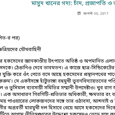
মাসুদ খানের গদ্য: চাঁদ, প্রজাপতি 
আগস্ট 30, 2017
াশিত-র পর)
 ক্ষত্রিয়দের যৌথবাহিনী
রে হকসেদের জ্ঞানকাণ্ডীয় উৎপাতে অতিষ্ঠ ও অপমানিত এল
েদকে। ঠেঙানিও দেবে ভাবমতন। এ কাজে ছাত্র-সিন্ডিকেটের 
ে যুক্তি করে ওঁৎ পেতে বসে আছে হকসেদের প্রস্থানপথের 
রুম’। সে একইসঙ্গে হাঁটুভাঙ্গা বহুমুখী ভুবনবিদ্যায়তনের
 ও ভুসিমাল ব্যবসায়ী সমিতির সম্মানী উপদেষ্টাও। খুব রা
 এক অসাধারণ গিরগিটি-প্রতিভার অধিকারী, ক্ষমতার রং
বসময় পাওয়ারের লোকজনদের সঙ্গে তার ওঠাবসা, আশনাই ও
নীর অগ্রবর্তী মারমুখী দল হিসাবে ধেয়ে আসে হকসেদের দিক
ার্টিতে আগাম ভীতিসঞ্চারের উদ্দেশ্যে হকসেদও তেড়ে যায় 