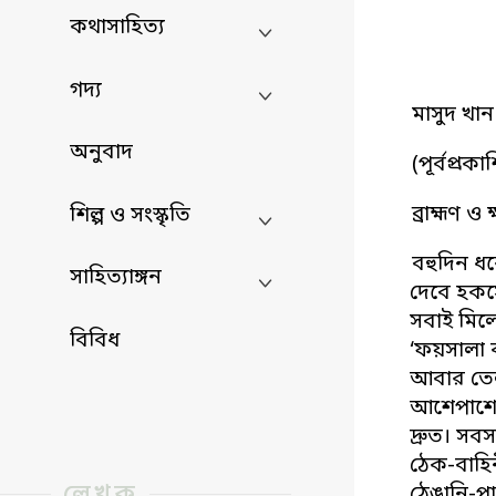
কথাসাহিত্য
গদ্য
মাসুদ খান
অনুবাদ
(
পূর্বপ্রক
ব্রাহ্মণ ও
শিল্প ও সংস্কৃতি
বহুদিন ধ
সাহিত্যাঙ্গন
দেবে হকস
সবাই মিল
বিবিধ
‘ফয়সালা ক
আবার তেল
আশেপাশে।
দ্রুত। স
ঠেক-বাহি
লেখক
ঠেঙানি-প