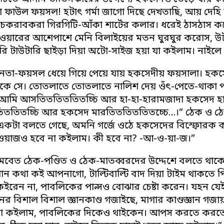
াটা ফাউল ফয়সল! হটাৎ গর্মা জাগো দিছে দেখতাছি, আয় দে
করাবকরা গিরগিটি-আঁকা শার্টের কলার। ধরেই ঠাসঠাস 
াওয়ারের আশেপাশে মেনি বিলাইয়ের মতন ঘুরঘুর করোস, উটাকা
ারি টাউটারি ছাইড়া দিয়া অটো-সাইজ হয়া যা কইলাম। নাইলে 
েতা-ফয়সল ধেয়ে গিয়ে পেয়ে যায় হকসেদীয় ফয়সালা। হকসে
কে সে। তোতলাতে তোতলাতে নালিশ দেয় ওঁৎ-পেতে-থাকা পণ্ডি
 আমি আসতিততিততিতচ্চি আর হা-হা-হারামজাদা হকসেদ হ
তিতচ্চি আর হকসেদ মারতিততিততিতচ্চে…।” ঠেক ও ঠেঙা
 একটা বলতে গেছে, অমনি গর্জে ওঠে হকসেদের বিস্ফোরক ক
য়াজও হবে না কইলাম। কী হবে না? -আ-ও-য়া-জ।”
বেত ঠেক-পণ্ডিত ও ঠেক-মাতব্বরদের উদ্দেশে বলতে থাকে,
 কথা কই আপনাগো, টাল্টিবাল্টি বাদ দিয়া টাইম থাকতে পি
কইরেন না, পাবলিকের পাল্সও বোঝার চেষ্টা করেন। যহন যেই
বিশাল বিশাল জ্ঞানকাণ্ড গজাইছে, মাগার কাণ্ডজ্ঞান গজায়
া কইলাম, পাবলিকের দিকেও থাইকেন। আপস করতে করতে ত