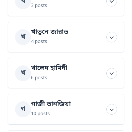
খ
3 posts
খাতুনে জান্নাত
খ
4 posts
খালেদ হামিদী
খ
6 posts
গাজী তানজিয়া
গ
10 posts