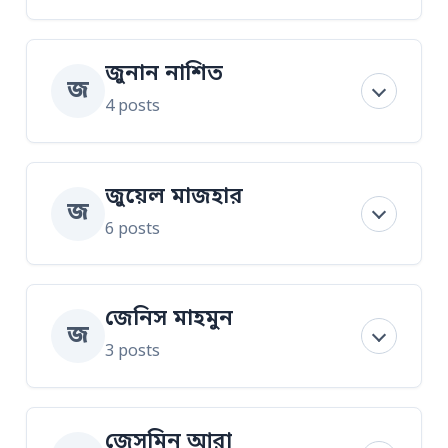
জুনান নাশিত
জ
4 posts
জুয়েল মাজহার
জ
6 posts
জেনিস মাহমুন
জ
3 posts
জেসমিন আরা