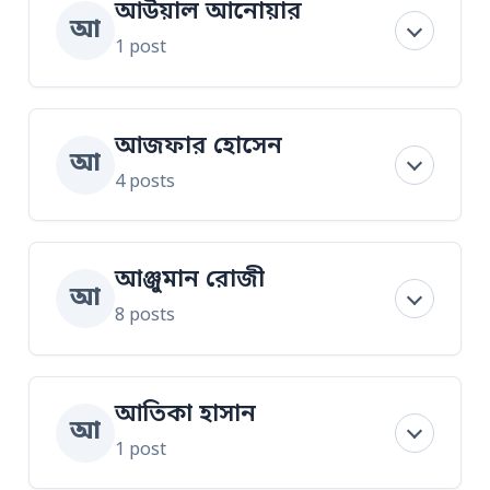
আউয়াল আনোয়ার
আ
1 post
আজফার হোসেন
আ
4 posts
আঞ্জুমান রোজী
আ
8 posts
আতিকা হাসান
আ
1 post