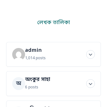
লেখক তালিকা
admin
1,014 posts
অংকুর সাহা
অ
6 posts