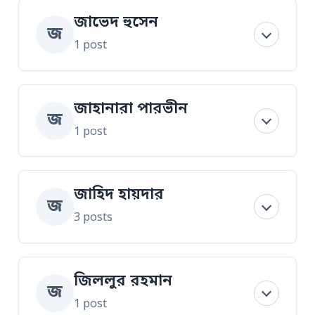
জাভেদ হুসেন
জ
1 post
জাহানারা পারভীন
জ
1 post
জাহিদ হায়দার
জ
3 posts
জিললুর রহমান
জ
1 post