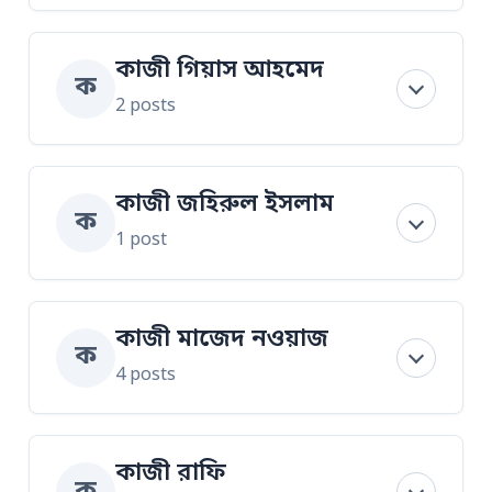
কাজী গিয়াস আহমেদ
ক
2 posts
কাজী জহিরুল ইসলাম
ক
1 post
কাজী মাজেদ নওয়াজ
ক
4 posts
কাজী রাফি
ক