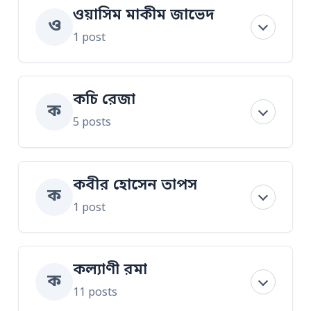
ওয়াসিম মাকীম জাভেদ
ও
1 post
কচি রেজা
ক
5 posts
কবীর হোসেন তাপস
ক
1 post
কল্যাণী রমা
ক
11 posts