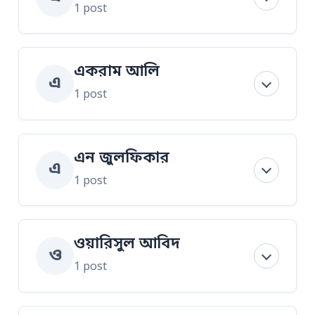
1 post
একরাম আলি
এ
1 post
এন জুলফিকার
এ
1 post
ওয়ারিসুল আবিদ
ও
1 post