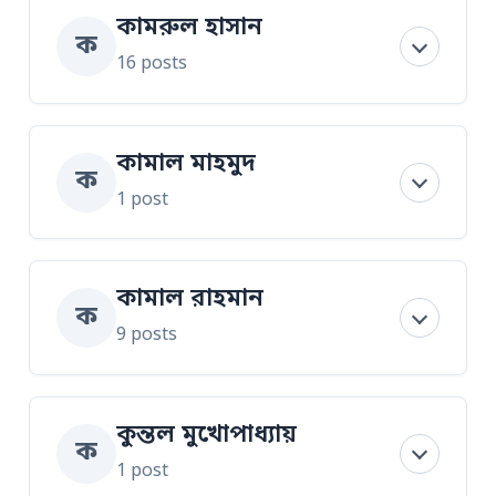
কামরুল হাসান
ক
16 posts
কামাল মাহমুদ
ক
1 post
কামাল রাহমান
ক
9 posts
কুন্তল মুখোপাধ্যায়
ক
1 post