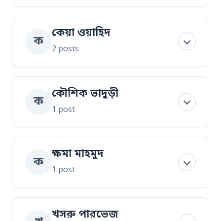
কেয়া ওয়াহিদ
ক
2 posts
কৌশিক ভাদুড়ী
ক
1 post
ক্ষমা মাহমুদ
ক
1 post
খসরু পারভেজ