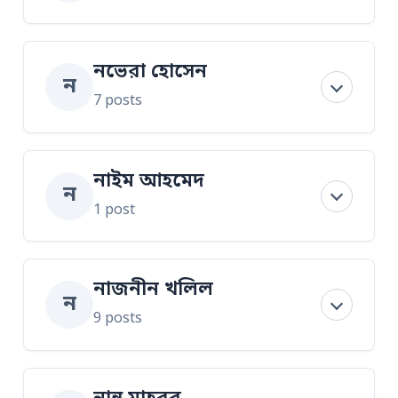
নভেরা হোসেন
ন
7 posts
নাইম আহমেদ
ন
1 post
নাজনীন খলিল
ন
9 posts