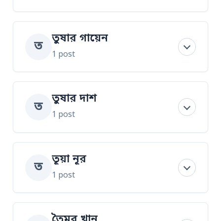
তুষার গায়েন
ত
1 post
তুষার দাশ
ত
1 post
তূয়া নূর
ত
1 post
তৈমুর খান