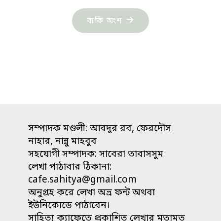
"গাজী
বাকি অংশ
রফিকের
একগুচ্ছ
কবিতা"
সম্পাদক মণ্ডলী: আবদুর রব, ফেরদৌস
নাহার, নান্নু মাহবুব
সহযোগী সম্পাদক: সাবেরা তাবাসসুম
লেখা পাঠাবার ঠিকানা:
cafe.sahitya@gmail.com
অনুগ্রহ করে লেখা অভ্র ফন্ট অথবা
ইউনিকোডে পাঠাবেন।
সাহিত্য ক্যাফেতে প্রকাশিত লেখার মতামত