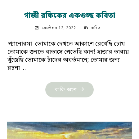
গাজী রফিকের একগুচ্ছ কবিতা
সেপ্টেম্বর 12, 2022
কবিতা
প্যানোরমা তোমাকে দেখতে আকাশে রেখেছি চোখ
তোমাকে শুনতে বাতাসে পেতেছি কান! হাজার তারায়
খুঁজেছি তোমাকে চাঁদের অবর্তমানে; তোমার জন্য
রচনা …
"গাজী
বাকি অংশ
রফিকের
একগুচ্ছ
কবিতা"