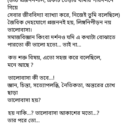
(উচ্চ প্রজননশীল, একটি ভেড়ার খামার পরিদর্শনে
গিয়ে
সেবার জীববিদ্যা ব্যাখ্যা করে, নিজেই তুমি বলেছিলে)
জৈবিক দেহযোগে প্রজননই হয়, লিঙ্গনিপীড়ন নয়
ভালোবাসা।
সমাজবিজ্ঞান কিংবা দর্শনও যদি এ কথাটা বোঝাতে
পারতো কী ভালো হতো… তাই না…
কত শক্ত বিষয়, এতো সহজ করে বলেছিলে,
মনে আছে ?
ভালোবাসা কী তবে…!
জ্ঞান, চিন্তা, সত্যোপলব্ধি, নৈতিকতা, অন্তরের চোখ
ছাড়া
ভালোবাসা হয়?
হয় নাকি…? ভালোবাসা আকাশের মতো…?
তার পরে তো…