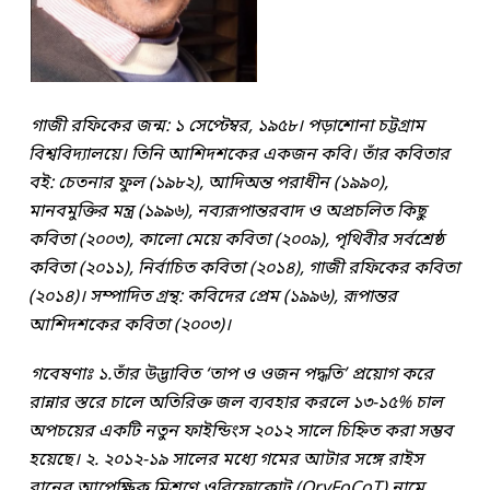
গাজী রফিকের জন্ম: ১ সেপ্টেম্বর, ১৯৫৮। পড়াশোনা চট্টগ্রাম
বিশ্ববিদ্যালয়ে। তিনি আশিদশকের একজন কবি। তাঁর কবিতার
বই: চেতনার ফুল (১৯৮২), আদিঅন্ত পরাধীন (১৯৯০),
মানবমুক্তির মন্ত্র (১৯৯৬), নব্যরূপান্তরবাদ ও অপ্রচলিত কিছু
কবিতা (২০০৩), কালো মেয়ে কবিতা (২০০৯), পৃথিবীর সর্বশ্রেষ্ঠ
কবিতা (২০১১), নির্বাচিত কবিতা (২০১৪), গাজী রফিকের কবিতা
(২০১৪)। সম্পাদিত গ্রন্থ: কবিদের প্রেম (১৯৯৬), রূপান্তর
আশিদশকের কবিতা (২০০৩)।
গবেষণাঃ ১.তাঁর উদ্ভাবিত ‘তাপ ও ওজন পদ্ধতি’ প্রয়োগ করে
রান্নার স্তরে চালে অতিরিক্ত জল ব্যবহার করলে ১৩-১৫% চাল
অপচয়ের একটি নতুন ফাইন্ডিংস ২০১২ সালে চিহ্নিত করা সম্ভব
হয়েছে। ২. ২০১২-১৯ সালের মধ্যে গমের আটার সঙ্গে রাইস
ব্রানের আপেক্ষিক মিশ্রণে ওরিফোকোট (OryFoCoT) নামে