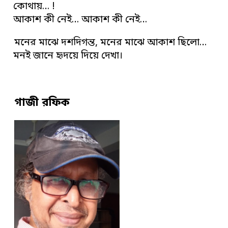
কোথায়… !
আকাশ কী নেই… আকাশ কী নেই…
মনের মাঝে দশদিগন্ত, মনের মাঝে আকাশ ছিলো…
মনই জানে হৃদয়ে দিয়ে দেখা।
গাজী রফিক