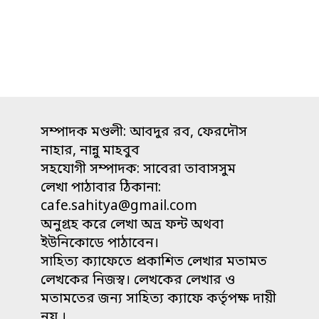
সম্পাদক মণ্ডলী: আবদুর রব, ফেরদৌস
নাহার, নান্নু মাহবুব
সহযোগী সম্পাদক: সাবেরা তাবাসসুম
লেখা পাঠাবার ঠিকানা:
cafe.sahitya@gmail.com
অনুগ্রহ করে লেখা অভ্র ফন্ট অথবা
ইউনিকোডে পাঠাবেন।
সাহিত্য ক্যাফেতে প্রকাশিত লেখার মতামত
লেখকের নিজস্ব। লেখকের লেখার ও
মতামতের জন্য সাহিত্য ক্যাফে কর্তৃপক্ষ দায়ী
নয় ।