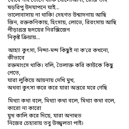
বোধে নাই ভোগে থাকি ষোলোআনা, রোজ তাই
ষড়রিপু উদযাপনে যাই…
ভালোবাসায় না থাকি! দেহগত উন্মাদনায় আছি
জিন, রক্তকণিকায়, হিংসায়, লোভে, রিরংসায় আছি
পীড়াগ্রস্ত হৃদয়ের নিরক্সিজেন
নিকৃষ্ট ক্রিয়ায়…
আহা! কুৎসা, নিন্দা-মন্দ কিছুই না ক’রে কখনো,
কীভাবে
রক্তমাংসে থাকি। বলি, তৈলাক্ত করি কাউকে কিছু
পেতে,
যারা লুকিয়ে আয়নায় দেখি মুখ,
অথবা কুৎসা করে করে যারা অন্তরে মরে গেছি
মিথ্যা কথা বলে, মিথ্যা কথা বলে, মিথ্যা কথা বলে,
কারো না কারো
মুখ কালি করে দিয়ে, যারা অনাহুত
নিজের চেহারায় তবু উজ্জ্বলতা পাই।