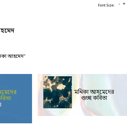
-
+
Font Size:
হমেদ
নিকা আহমেদ"