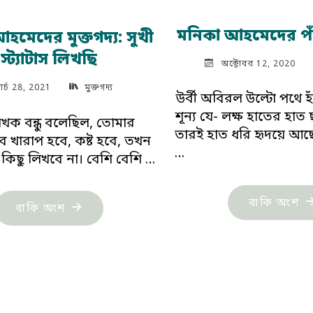
মনিকা আহমেদের পা
হমেদের মুক্তগদ্য: সুখী
স্ট্যাটাস লিখছি
অক্টোবর 12, 2020
ার্চ 28, 2021
মুক্তগদ্য
উর্বী অবিরল উল্টো পথে হ
শূন্য যে- লক্ষ হাতের হাত 
ক বন্ধু বলেছিল, তোমার
তারই হাত ধরি হৃদয়ে আ
ব খারাপ হবে, কষ্ট হবে, তখন
…
র কিছু লিখবে না। বেশি বেশি …
"ম
বাকি অংশ
"মনিকা
বাকি অংশ
আহ
আহমেদের
পাঁ
মুক্তগদ্য:
কব
সুখী
স্ট্যাটাস
লিখছি"