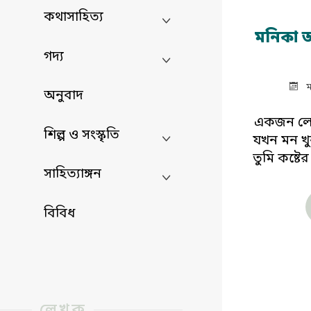
কথাসাহিত্য
মনিকা আ
গদ্য
ম
অনুবাদ
একজন লেখ
শিল্প ও সংস্কৃতি
যখন মন খু
তুমি কষ্টে
সাহিত্যাঙ্গন
বিবিধ
লেখক