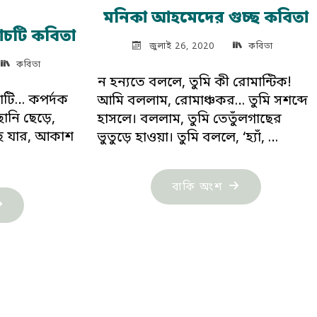
মনিকা আহমেদের গুচ্ছ কবিতা
ঁচটি কবিতা
জুলাই 26, 2020
কবিতা
কবিতা
ন হন্যতে বললে, তুমি কী রোমান্টিক!
াঁটি… কপর্দক
আমি বললাম, রোমাঞ্চকর… তুমি সশব্দে
ছানি ছেড়ে,
হাসলে। বললাম, তুমি তেতুঁলগাছের
ছে যার, আকাশ
ভুতুড়ে হাওয়া। তুমি বললে, ‘হ্যাঁ, …
"মনিকা
বাকি অংশ
নিকা
আহমেদের
মেদের
গুচ্ছ
চটি
কবিতা"
িতা"