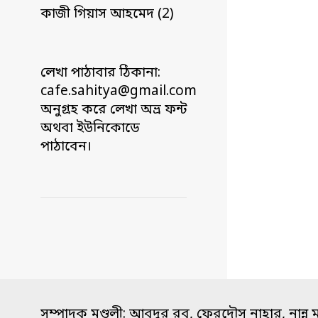
কাজী গিয়াস আহমেদ (2)
লেখা পাঠাবার ঠিকানা:
cafe.sahitya@gmail.com
অনুগ্রহ করে লেখা অভ্র ফন্ট
অথবা ইউনিকোডে
পাঠাবেন।
সম্পাদক মণ্ডলী: আবদুর রব, ফেরদৌস নাহার, নান্নু 