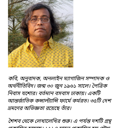
কবি, অনুবাদক, অনলাইন ম্যাগাজিন সম্পাদক ও
অর্থনীতিবিদ। জন্ম ৩০ জুন ১৯৬১ সালে। পৈত্রিক
নিবাস যশোর। বর্তমান বসবাস ঢাকায়। একটি
আন্তর্জাতিক কন্সাল্ট্যান্সি ফার্মে কর্মরত। ৩৫টি দেশ
ভ্রমণের অভিজ্ঞতা রয়েছে তাঁর।
শৈশব থেকে লেখালেখির শুরু। এ পর্যন্ত দশটি গ্রন্থ