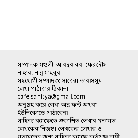
সম্পাদক মণ্ডলী: আবদুর রব, ফেরদৌস
নাহার, নান্নু মাহবুব
সহযোগী সম্পাদক: সাবেরা তাবাসসুম
লেখা পাঠাবার ঠিকানা:
cafe.sahitya@gmail.com
অনুগ্রহ করে লেখা অভ্র ফন্ট অথবা
ইউনিকোডে পাঠাবেন।
সাহিত্য ক্যাফেতে প্রকাশিত লেখার মতামত
লেখকের নিজস্ব। লেখকের লেখার ও
মতামতের জন্য সাহিত্য ক্যাফে কর্তৃপক্ষ দায়ী