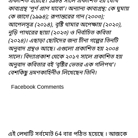
প্রকাশিত হয়েছে। ১৯৮৪ সালে প্রকাশিত হয় যৌথ
কাব্যগ্রন্থ ‘পূর্ণ প্রাণ যাবো’। অন্যান্য কাব্যগ্রন্থ: কে ঘুমায়
কে জাগে (১৯৯৪); রূপান্তরের গান (২০০৩);
আপেলসূত্র (২০১৪), বৃষ্টি থামার অপেক্ষায় (২০২০),
নুড়ি পাথরের ছায়া (২০২৩) ও নির্বাচিত কবিতা
(২০২৪)। এছাড়া ছোটদের জন্য চীনা গল্পের তিনটি
অনুবাদ গ্রন্থও আছে। এগুলো প্রকাশিত হয় ২০০৪
সালে। বিদ্যাপ্রকাশ থেকে ২০১৭ সালে প্রকাশিত হয়
অনুবাদ কবিতার বই ‘বৃষ্টির ভেতর এক গলিপথ’।
বেশকিছু ভ্রমণকাহিনীও লিখেছেন তিনি।
Facebook Comments
এই লেখাটি সর্বমোট 64 বার পঠিত হয়েছে । আজকে