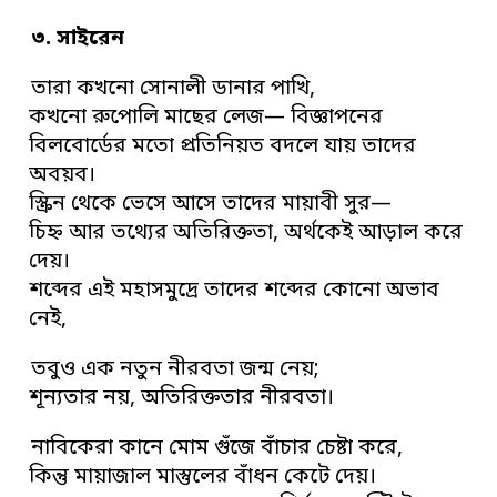
৩. সাইরেন
তারা কখনো সোনালী ডানার পাখি,
কখনো রুপোলি মাছের লেজ— বিজ্ঞাপনের
বিলবোর্ডের মতো প্রতিনিয়ত বদলে যায় তাদের
অবয়ব।
স্ক্রিন থেকে ভেসে আসে তাদের মায়াবী সুর—
চিহ্ন আর তথ্যের অতিরিক্ততা, অর্থকেই আড়াল করে
দেয়।
শব্দের এই মহাসমুদ্রে তাদের শব্দের কোনো অভাব
নেই,
তবুও এক নতুন নীরবতা জন্ম নেয়;
শূন্যতার নয়, অতিরিক্ততার নীরবতা।
নাবিকেরা কানে মোম গুঁজে বাঁচার চেষ্টা করে,
কিন্তু মায়াজাল মাস্তুলের বাঁধন কেটে দেয়।