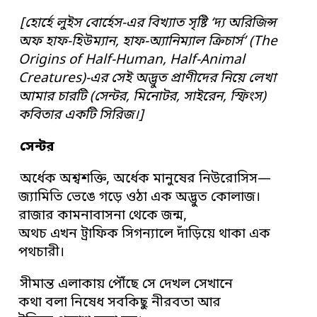
[হোর্হে লুইস বোর্হেস-এর বিখ্যাত সৃষ্টি ‘দ্য অরিজিন্স
অফ হাফ-হিউম্যান, হাফ-অ্যানিম্যাল ক্রিচার্স’ (The
Origins of Half-Human, Half-Animal
Creatures)-এর সেই অদ্ভুত প্রাণীদের নিয়ে লেখা
আমার চারটি (সেন্টর, মিনোটর, সাইরেন, স্ফিংস)
কবিতার একটি সিরিজ।]
সেন্টর
অর্ধেক অশ্বশক্তি, অর্ধেক মানুষের নিউরোসিস—
জ্যামিতি ভেঙে গড়ে ওঠা এক অদ্ভুত কোলাজ।
রাজার কামনাবাসনা থেকে জন্ম,
অথচ এখন ট্রাফিক সিগন্যালে দাঁড়িয়ে থাকা এক
পথচারী।
সীমান্ত এলাকায় পৌঁছে সে দেখল সেখানে
কথা বলা নিষেধ সবকিছু নীরবতা আর