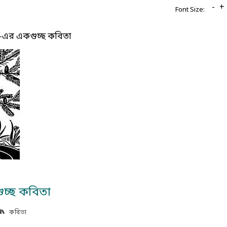
-
+
Font Size:
 হক-এর একগুচ্ছ কবিতা
গুচ্ছ কবিতা
কবিতা