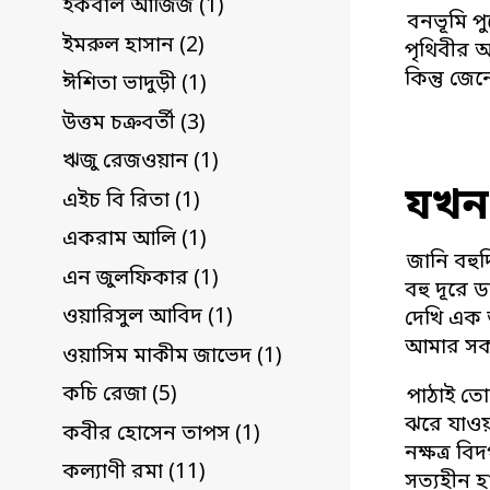
ইকবাল আজিজ (1)
বনভূমি প
ইমরুল হাসান (2)
পৃথিবীর অ
কিন্তু জেন
ঈশিতা ভাদুড়ী (1)
উত্তম চক্রবর্তী (3)
ঋজু রেজওয়ান (1)
যখন
এইচ বি রিতা (1)
একরাম আলি (1)
জানি বহু
এন জুলফিকার (1)
বহু দূরে 
ওয়ারিসুল আবিদ (1)
দেখি এক অ
আমার সকল
ওয়াসিম মাকীম জাভেদ (1)
কচি রেজা (5)
পাঠাই তো
ঝরে যাওয়া
কবীর হোসেন তাপস (1)
নক্ষত্র বি
কল্যাণী রমা (11)
সত্যহীন হ