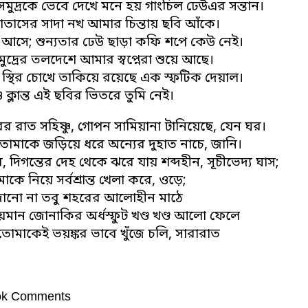
সমুদ্রকে ভেবে দেখে মনে হয় গাংচিল ঢেউএর সন্তান।
বাতাসের সাদা নখ আমার চিন্তায় ছবি আঁকে।
 আসে; শুন্যতার ঢেউ ছাড়া কফি শপে কেউ নেই।
সমুদ্রের তলদেশে আমার স্বপ্নেরা শুয়ে আছে।
 স্থির চোখে তাকিয়ে রয়েছে এক স্ফটিক দেয়াল।
্লান্ত এই ছবির ভিতরে তুমি নেই।
ের রাত সহিষ্ণু, গোপন সামিয়ানা টানিয়েছে, যেন ঘর।
তোমাকে জড়িয়ে ধরে অন্যের দুহাত নাচে, জানি।
 দিগন্তের দেহ থেকে ঝরে যায় শব্দহীন, সূচীভেদ্য ঘাস;
কে নিয়ে সর্বশ্রান্ত খেলা করে, ওড়ে;
ানো না তবু শহরের আলোহীন মাঠে
য়মান জোনাকির অর্ধস্ফুট খণ্ড খণ্ড আলো ফেলে
তোমাকেই ভয়ঙ্কর ভাবে খুঁজে চলি, সারারাত
ok Comments