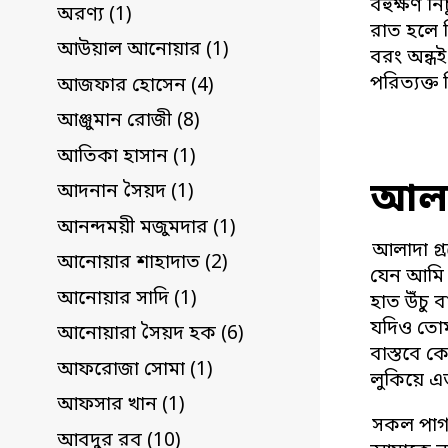
বহুক্ষণ ন
অরণ্য (1)
রাত হলে ব
আউয়াল আনোয়ার (1)
বরং অন্ধই
পরিত্যক্ত
আজফার হোসেন (4)
আঞ্জুমান রোজী (8)
আতিকা হাসান (1)
আলাদ
আদনান সৈয়দ (1)
আনন্দময়ী মজুমদার (1)
আলাদা গ্
আনোয়ার শাহাদাত (2)
যেন আমি ম
আনোয়ার সাদি (1)
হাত উঁচু ব
যদিও তোম
আনোয়ারা সৈয়দ হক (6)
বাস্তবে ক
আফরোজা সোমা (1)
লুকিয়ে এ
আফসার খান (1)
সকল পাগল
আবদুর রব (10)