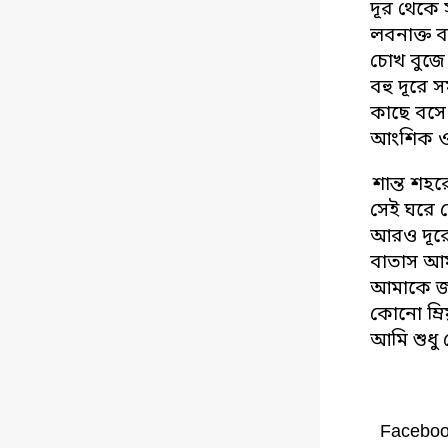
দূর থেকে 
লবনাক্ত 
চোখ বুজে
বহু দূরে 
কাছে বসে
আংশিক ও ক
শান্ত শহর
সেই ঘরে 
আরও দূরে,
বাতাস আমা
আমাকে জ
কোনো ম্রি
আমি শুধু 
Facebo