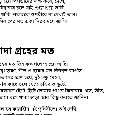
িচু হয়ে পিঁপড়াদের লক্ষ করে, দেখে,
িছানায় চলে যাই, শুয়ে শুয়ে ভাবি
 থাকি, নক্ষত্রকে স্বশরীরে না দেখাই ভাল।
 সিরাপের মত একা নিরুদ্দেশে জাগি।
া গ্রহের মত
রহের মত ভিন্ন কক্ষপথে আজো আছি।
ৃগতৃষ্ণা, শীত ও ছায়ার মত নিস্প্রভ কার্পাস।
াতাসের প্রাণ হয়ে, দুই চক্ষু মেলে,
ার কাছে চলে যেতে চাই এক ছুটে,
েবলমাত্র হেঁটে হেঁটে তোমার পথের কিনারায় এসে, ভীত,
ভাবে বসে থাকা ছাড়া আর কিছু করতে জানিনা।
 হয় কায়াহীন এই পৃথিবীতে। তাই দেখি,