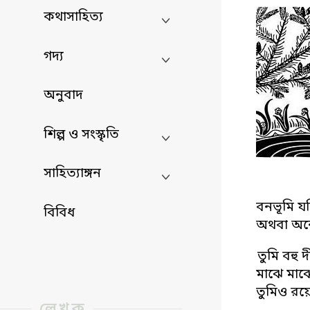
কথাসাহিত্য
গদ্য
অনুবাদ
শিল্প ও সংস্কৃতি
সাহিত্যাঙ্গন
বনভূমি য
বিবিধ
অথবা অন
তুমি বহু 
মাঝে মাঝ
তুমিও রয়
লেখক