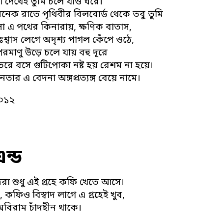
 দেখেই তুমি চলে যাও ঘরে।
ে অনেক রাতে পৃথিবীর বিলবোর্ড থেকে তবু তুমি
 এ পথের কিনারায়, ক্ষণিক বাতাস,
শ্বাস লেগে অদৃশ্য পাগল কেঁপে ওঠে,
 পরমাণু উড়ে চলে যায় বহু দূরে
িতরে বসে গুটিপোকা নষ্ট হয় রেশম না হয়ে।
নতার এ বেদনা অঙ্গপ্রত্যঙ্গ বেয়ে নামে।
০১২
এন্ড
ত্রেরা শুধু এই গ্রহে কফি খেতে আসে।
 কফিও বিস্বাদ লাগে এ গ্রহেই খুব,
অবিরাম চাঁদহীন থাকে।