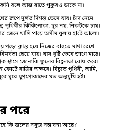
কেনি বলে আজ রাতে পুকুরও ডাকে না।
ের রূপে দুর্লভ দিগন্ত ভেসে যায়। চাঁদ নেমে
; পৃথিবীর ঝিঁঝিঁপোকা, দূর নয়, নিকটকে চায়।
যথার জেনে খালি পায়ে অসীম ধুলায় হাটে আলো।
ে পড়ো ক্লান্ত হয়ে নিজের বাহুতে মাথা রেখে
 বিমর্ষতা ছেয়ে যায়। ঘাস বৃষ্টি ভেবে জাগে মাঠে।
ণিক শ্বাসে জোনাকি ফুলের বিহ্বলতা বোধ করে।
 ফোটে রাত্রির অক্ষরে। বিচ্যুত পৃথিবী, আমি,
ুরে ঘুরে ঘুণপোকাদের মত অন্তর্মুখি হই।
ার পরে
হে কি জলের সবুজ সম্ভাবনা আছে?