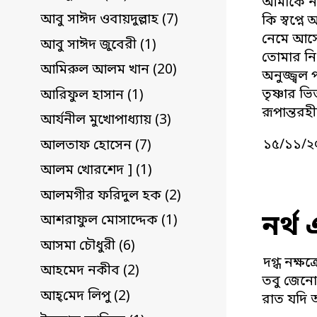
আমাকে না
আবু সাঈদ ওবায়দুল্লাহ (7)
কি স্বপ্ন
নেমে আসো
আবু সাঈদ জুবেরী (1)
তোমার নিঃ
আমিরুল আলম খান (20)
অনুজ্জ্বল
তৃষ্ণার ভ
আরিফুল হাসান (1)
রূপান্তরহী
আর্যনীল মুখোপাধ্যায় (3)
১৫/১১/২
আলতাফ হোসেন (7)
আলম খোরশেদ ] (1)
আলমগীর ফরিদুল হক (2)
নর্থ 
আশরাফুল মোসাদ্দেক (1)
আসমা চৌধুরী (6)
দগ্ধ নক্ষ
আহমেদ নকীব (2)
তবু জেনো,
আহ্‌মেদ লিপু (2)
রাত যদি 