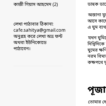
ডাহুক ডা
কাজী গিয়াস আহমেদ (2)
অজানা মুখ
আসে কাছে
লেখা পাঠাবার ঠিকানা:
এ ঘুম ব্
cafe.sahitya@gmail.com
অনুগ্রহ করে লেখা অভ্র ফন্ট
যখন ঘুমিয়
অথবা ইউনিকোডে
দিগ্বিদিকে
পাঠাবেন।
ঘুমের ক্ষ
নরম বিমান
কক্ষপথে ঘ
পূজ
তোমার দে