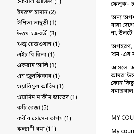
ইকবাল আজিজ (1)
ফেলুক– চ
ইমরুল হাসান (2)
অন্য অপশ
ঈশিতা ভাদুড়ী (1)
সারা দেশে
না, উলটে
উত্তম চক্রবর্তী (3)
ঋজু রেজওয়ান (1)
অপহরণ, প
‘শ্রম’-এর
এইচ বি রিতা (1)
একরাম আলি (1)
আসলে, আম
আমরা উচ্চব
এন জুলফিকার (1)
কোন কিছু
ওয়ারিসুল আবিদ (1)
সমান্তরাল
ওয়াসিম মাকীম জাভেদ (1)
কচি রেজা (5)
MY COU
কবীর হোসেন তাপস (1)
কল্যাণী রমা (11)
My coun