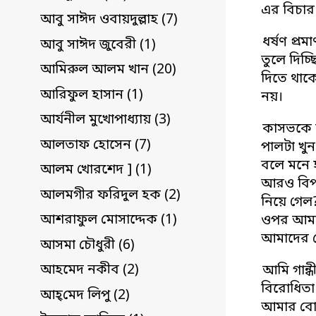
এর বিচার 
আবু সাঈদ ওবায়দুল্লাহ (7)
ধর্ষণ প্র
আবু সাঈদ জুবেরী (1)
তুলে দিচ্
আমিরুল আলম খান (20)
দিতে থাক
আরিফুল হাসান (1)
নয়।
আর্যনীল মুখোপাধ্যায় (3)
কাসভকে ফ
আলতাফ হোসেন (7)
পালটা খুন
বলে মনে হ
আলম খোরশেদ ] (1)
আরও বিপা
আলমগীর ফরিদুল হক (2)
নিয়ে গেল
আশরাফুল মোসাদ্দেক (1)
ওপর আমার 
আমাদের তো 
আসমা চৌধুরী (6)
আহমেদ নকীব (2)
আমি গান্
বিরোধিতা 
আহ্‌মেদ লিপু (2)
আমার বোন,