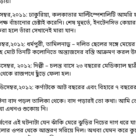
ছড়ায়।
সেম্বর,২০১১: ঢাকুরিয়া, কলকাতার মাল্টিস্পেশালিটি আম
র্তৃপক্ষ বাঁচানোর চেষ্টাই করেনি। শেষ মূহুর্তে, ইনটেনসিভ 
র করা হলে তাঁরা সেখানেই মারা যান।
ম্বর,২০১২: ধর্মপুরী, তামিলনাড়ু – দলিত ছেলের সঙ্গে মেয়
মোট তিনটি কলোনিতে অন্ত্যজদের বস্তি আক্রমণ করল উচ্চবর
সেম্বর, ২০১২: দিল্লী – চলন্ত বাসে ২৩ বছরের মেডিক্যাল ছা
স থেকে রাজপথে ছুঁড়ে ফেলা হল।
ডিসেম্বর,২০১২: কর্ণাটকে আট বছরের এবং বিহারে ৭ বছরের 
না বাদ পড়ল তালিকা থেকে। বাদ পড়ারই তো কথা। আমি ত
যা এখনও শুকোয় নি।
 ধর্ষণের এই ঘটনাটা যেন ঝাঁকি মেরে ঝুড়ির নিচের দাগ ধর
োর ওপর থেকে আস্তরণ সরিয়ে দিল। অথবা যেমন করে কুলো