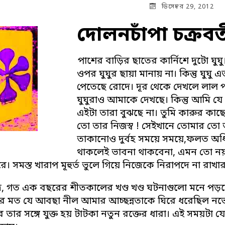
ডিসেম্বর 29, 2012
দোলনচাঁপা চক্রবর্
পাশের বাড়ির ছাতের কার্নিশে দুটো ঘুঘ
ওপর ঘুঘুর ছায়া মানায় না। কিন্তু ঘুঘ
পেতেছে রোদে। দূর থেকে দেখলে লাল প
ঘুঘুরাও আমাকে দেখছে। কিন্তু আমি যে 
এইটা তারা বুঝছে না। তুমি কারুর কাছ
তো তার নিজস্ব ! সেইখানে তোমার তো 
তাকানোও দুর্বহ সময়ে সময়ে,ফলত অধি
থাকলেই ভাবনা থাকবেনা, এমন তো নয়। 
ে। সমস্ত খারাপ মূহুর্ত ভুলে গিয়ে নিজেকে নিরাপদে না রা
র, গত এক বছরের শীতকালের খণ্ড খণ্ড ঘটনাগুলো মনে পড়ত
্রার মত যে আবছা নীল আমার আচ্ছন্নতাকে ঘিরে ধরেছিল নভেম্বর
তার সঙ্গে যুক্ত হয় টাটকা নতুন রক্তের ধারা। এই সময়টা