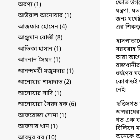
ক্ষোভ উগ
অরণ্য (1)
যন্ত্রণা,
আউয়াল আনোয়ার (1)
জন্য যথেষ
আজফার হোসেন (4)
এর শিকড়
আঞ্জুমান রোজী (8)
হাসপাতাল
আতিকা হাসান (1)
সরবরাহ বি
তারা আগে 
আদনান সৈয়দ (1)
রাজধানীর
আনন্দময়ী মজুমদার (1)
ধর্ষণের ম
কোথাওই য
আনোয়ার শাহাদাত (2)
নেই।
আনোয়ার সাদি (1)
ছত্তিসগড় 
আনোয়ারা সৈয়দ হক (6)
অপরাধের ঘ
আফরোজা সোমা (1)
গত এক বছর
আফসার খান (1)
বিলিয়ন মা
অনেকে আছ
আবদুর রব (10)