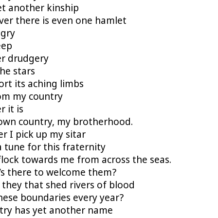
et another kinship
er there is even one hamlet
ngry
eep
r drudgery
he stars
rt its aching limbs
om my country
 it is
 own country, my brotherhood.
 I pick up my sitar
a tune for this fraternity
lock towards me from across the seas.
’s there to welcome them?
they that shed rivers of blood
hese boundaries every year?
try has yet another name