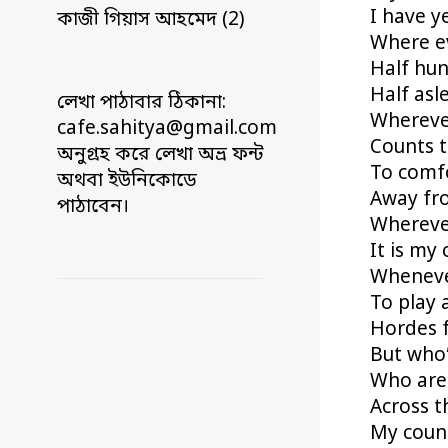
I have y
কাজী গিয়াস আহমেদ (2)
Where ev
Half hu
Half asl
লেখা পাঠাবার ঠিকানা:
Whereve
cafe.sahitya@gmail.com
Counts t
অনুগ্রহ করে লেখা অভ্র ফন্ট
To comfo
অথবা ইউনিকোডে
Away fr
পাঠাবেন।
Wherever
It is my
Whenever
To play 
Hordes f
But who
Who are 
Across t
My coun