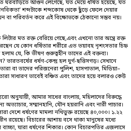
যত ঘরবাড়িতে আগুন লেগেছে, যত মেয়ে ধর্ষিত হয়েছে, যত
‘মানবিকতা’ শব্দটাকে শব্দকোষ থেকে ছুঁড়ে ফেলে দেয়ার
রণয়ন বা পরিবর্তন করে এই বিক্ষোভকে ঠেকানো সম্ভব নয়।
টার মত রক্ত বেরিয়ে গেছে,এবং এখনো তার অন্ত্রে রক্ত
করেছেন যে কোন ধর্ষিতার শরীরে এত ভয়াবহ নৃশংসতার চিহ্ন
য হলাম যে, কি ভীষণ গুরুত্বহীন তাদের এই বক্তব্য।
বর্ষের ধর্ষণ-কেন্দ্র হল দুর্গ-ছত্তিসগড়। সেখানে
ে তারা বা তাদের পরিজনেরা পুলিশ, হাসপাতাল, মিডিয়া–
তারা সাধারণ ভাবেই বঞ্চিত এবং তাদের হয়ে বলারও কেউ
যুরো অনুযায়ী, আমার সাধের বাংলায়, মহিলাদের বিরুদ্ধে
 অত্যাচার, সম্মানহানি, যৌন হয়রানি এবং নারী পাচার।
ারা দেশে ধর্ষণের মামলা নথিভুক্ত রয়েছে ৪০,০০০। ১.২২
াধীন রয়েছে। বিচারের আশায় বসে থাকা মানুষের মধ্যে
 বাচ্চা, যারা ধর্ষণের শিকার। কোন বিচারপতির এজলাসে