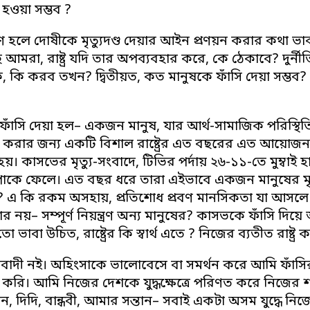
হওয়া সম্ভব ?
মাণ হলে দোষীকে মৃত্যুদণ্ড দেয়ার আইন প্রণয়ন করার কথা ভাবছে প
ছি আমরা, রাষ্ট্র যদি তার অপব্যবহার করে, কে ঠেকাবে? দুর্
ে, কি করব তখন? দ্বিতীয়ত, কত মানুষকে ফাঁসি দেয়া সম্ভব
াঁসি দেয়া হল– একজন মানুষ, যার আর্থ-সামাজিক পরিস্থিতির
 করার জন্য একটি বিশাল রাষ্ট্রের এত বছরের এত আয়োজন যে 
য়। কাসভের মৃত্যু-সংবাদে, টিভির পর্দায় ২৬-১১-তে মুম্ব
কে ফেলে। এত বছর ধরে তারা এইভাবে একজন মানুষের মৃত্
? এ কি রকম অসহায়, প্রতিশোধ প্রবণ মানসিকতা যা আসলে
নয়– সম্পূর্ণ নিয়ন্ত্রণ অন্য মানুষের? কাসভকে ফাঁসি দি
ভাবা উচিত, রাষ্ট্রের কি স্বার্থ এতে ? নিজের ব্যতীত রাষ্ট্র 
ধীবাদী নই। অহিংসাকে ভালোবেসে বা সমর্থন করে আমি ফাঁস
করি। আমি নিজের দেশকে যুদ্ধক্ষেত্রে পরিণত করে নিজের শর
 দিদি, বান্ধবী, আমার সন্তান– সবাই একটা অসম যুদ্ধে ন