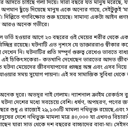
রে আসতে চাইছে গলা দিয়ে। সারা বছরে যত মানুষ মরেছে, 
 যত অপমান ছুঁড়ে দিয়েছে মানুষ একে অন্যের গায়ে, সেইটুকুই 
্ট। দিল্লিতে গণবিক্ষোভ শুরু হয়েছে। সামান্য একটা আইন প্
 আরও অনেক গভীরে।
ে ভর্তি হওয়ার আগে ২৩ বছরের ওই মেয়ের শরীর থেকে এক লি
চ্ছিন্ন রয়েছে। ঘটনাটি এত নৃশংস যে ডাক্তাররাও স্বীকার 
দেখেন নি। ঘটনাটির প্রতি সম্পূর্ণ গুরুত্ব রেখেও ভাবতে বাধ্
 এই চিকিৎসকেরা– কতখানি দেখেছেন ভারতের আদত জীবন? ভারত
ত ঘটনা মেয়েদের জীবনযাপনের প্রচ্ছন্ন অঙ্গ এবং এসব নিয়
াওয়ার সময় সুযোগ পায়না। এই সব সামাজিক সুবিধা থেকে 
অনেক দূরে। অতদূর নাই গেলাম। ন্যাশনাল ক্রাইম রেকর্ডস ব্
টনা দেশের মধ্যে সবচেয়ে বেশি। ধর্ষণ, অপহরণ, পণের জন্য
ে শুধু এ রাজ্যেই ২৯,১৩৩টি মামলা নথিভুক্ত রয়েছে,এবং স
নুষের দেশে নথিভুক্ত মামলা মাত্র ৪০,০০০ যা এখনও বিচার
েন যারা সাত থেকে দশ বছরের বাচ্চাদের বাবা-মা। সেইসব