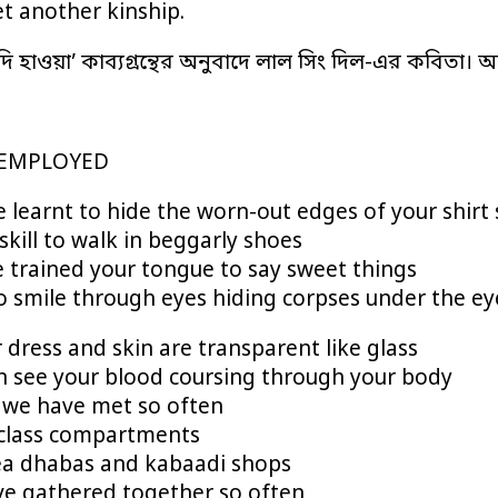
et another kinship.
 দি হাওয়া’ কাব্যগ্রন্থের অনুবাদে লাল সিং দিল-এর কবিতা। অ
EMPLOYED
 learnt to hide the worn-out edges of your shirt 
skill to walk in beggarly shoes
 trained your tongue to say sweet things
o smile through eyes hiding corpses under the ey
 dress and skin are transparent like glass
n see your blood coursing through your body
 we have met so often
 class compartments
ea dhabas and kabaadi shops
ve gathered together so often