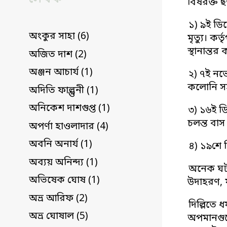
বিষরক্ত 
১) ৯ই ডি
অংকুর সাহা (6)
মৃত্যু। ক
স্থানান্ত
অজিত দাশ (2)
অঞ্জন আচার্য (1)
২) ৭ই নভে
কলোনি সহ 
অদিতি ফাল্গুনী (1)
অনিকেশ দাশগুপ্ত (1)
৩) ১৬ই ডি
চলন্ত বা
অপর্ণা হাওলাদার (4)
অবনি অনার্য (1)
৪) ১৯শে 
অব্যয় অনিন্দ্য (1)
অনেক ঘট
অভিষেক ঘোষ (1)
উদাহরণ, 
অভ্র আরিফ (2)
দিল্লিতে
অভ্র ঘোষাল (5)
অপমানগুল