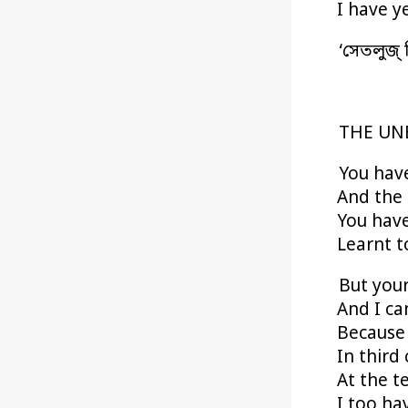
I have y
‘সেতলুজ্‌
THE UN
You have
And the 
You have
Learnt t
But your
And I ca
Because
In third
At the t
I too ha