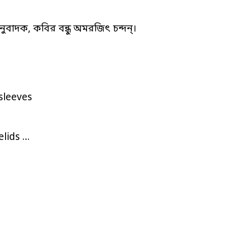
নুবাদক, কবির বন্ধু অমরজিৎ চন্দন্‌।
sleeves
elids …