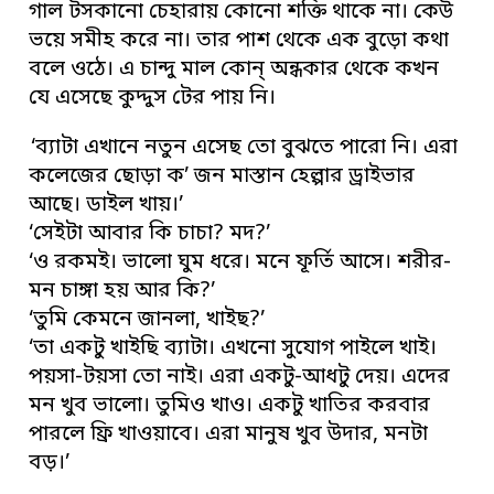
গাল টসকানো চেহারায় কোনো শক্তি থাকে না। কেউ
ভয়ে সমীহ করে না। তার পাশ থেকে এক বুড়ো কথা
বলে ওঠে। এ চান্দু মাল কোন্ অন্ধকার থেকে কখন
যে এসেছে কুদ্দুস টের পায় নি।
‘ব্যাটা এখানে নতুন এসেছ তো বুঝতে পারো নি। এরা
কলেজের ছোড়া ক’ জন মাস্তান হেল্পার ড্রাইভার
আছে। ডাইল খায়।’
‘সেইটা আবার কি চাচা? মদ?’
‘ও রকমই। ভালো ঘুম ধরে। মনে ফূর্তি আসে। শরীর-
মন চাঙ্গা হয় আর কি?’
‘তুমি কেমনে জানলা, খাইছ?’
‘তা একটু খাইছি ব্যাটা। এখনো সুযোগ পাইলে খাই।
পয়সা-টয়সা তো নাই। এরা একটু-আধটু দেয়। এদের
মন খুব ভালো। তুমিও খাও। একটু খাতির করবার
পারলে ফ্রি খাওয়াবে। এরা মানুষ খুব উদার, মনটা
বড়।’