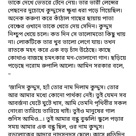
তাকে দেখে ভেতরে টেনে নেয়। তার ভারী লেন্সের
পেছনের দুচোখে কুদ্দুসের ক্ষুধা ধরা পড়ে গিয়েছিল।
অনেক করুণা করে কাঁঠাল গাছের ছায়ায় পাতা
বেঞ্চের ওখানে তাকে খেতে দেয় সেদিন। কুদ্দুস
নিশ্চুপ খেয়ে চলে। কত দিন সে ভালোমতো কিছু খায়
না। লোকটিকে তার খুব ভালো লেগে যায়। তখন
রাতকে মহৎ করে এক বড় চাঁদ উঠেছে। কাছে
কোথাও বাজছে চমৎকার মন-ভোলানো গান। ছড়িয়ে
পড়েছে নরোম রুপালি আলো। আমিন সরকার বলে,
–
‘জানিস কুদ্দুস, হ্যাঁ তোর নাম দিলাম কুদ্দুস। তোর
আর আমার মধ্যে কোনো পার্থক্য নেই। তুই যেমন সব
আবর্জনা ঘেটে ঘুটে খাস, আমি তেমনি পৃথিবীর সকল
নোংরা তারিয়ে তারিয়ে খাই। তুইও মানুষের গাল
শুনিস আমিও…। তুই আমার বন্ধু বুঝলি! স্কুলে পড়ার
সময় আমার এক বন্ধু ছিল, ওর নাম কুদ্দুস।
বড়লোকের আদুরে নাদুসনদুস ছেলে। ক্লাসে প্রতিদিন