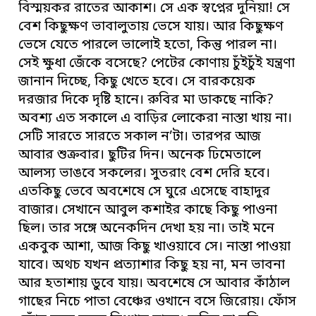
বিস্ময়কর রাতের আকাশ। সে এক স্বপ্নের দুনিয়া! সে
বেশ কিছুক্ষণ ভাবালুতায় ভেসে যায়। আর কিছুক্ষণ
ভেসে যেতে পারলে ভালোই হতো, কিন্তু পারল না।
সেই ক্ষুধা জেঁকে বসেছে? পেটের কোণায় চুঁইচুঁই যন্ত্রণা
জানান দিচ্ছে, কিছু খেতে হবে। সে বারকয়েক
দরজার দিকে দৃষ্টি হানে। রুবির মা ডাকছে নাকি?
অবশ্য এত সকালে এ বাড়ির লোকেরা নাস্তা খায় না।
সেটি সারতে সারতে সকাল ন’টা। তারপর আজ
আবার শুক্রবার। ছুটির দিন। অনেক ঢিমেতালে
আলস্য ভাঙবে সকলের। সুতরাং বেশ দেরি হবে।
এতকিছু ভেবে অবশেষে সে ঘুরে এসেছে বাহাদুর
বাজার। সেখানে আবুল কশাইর কাছে কিছু পাওনা
ছিল। তার সঙ্গে অনেকদিন দেখা হয় না। তাই মনে
একবুক আশা, আজ কিছু খাওয়াবে সে। নাস্তা পাওয়া
যাবে। অথচ যখন প্রত্যাশার কিছু হয় না, মন ভাবনা
আর হতাশায় ডুবে যায়। অবশেষে সে আবার কাঁঠাল
গাছের নিচে পাতা বেঞ্চের ওখানে বসে জিরোয়। ফোঁস