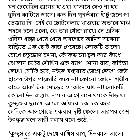
মন চেয়েছিল গ্রামের হাওয়া-বাতাসে সেও না হয়
দুদিন কাটিয়ে আসে। কত দিন পুনর্ভবার হাঁটু জলে পা
ভেজায় নি। সেই যে ছোটবেলায় খাওয়ার অভাবে মাঝ
শহরে চলে এলো, কে তার খোঁজ রাখে! সে এদিক
ওদিক ধাক্কা খেয়ে খেয়ে অবশেষে আমিন সরকার
বাড়িতে এক ছোট কাজ পেয়েছে। লোকটি ভালো।
চোখে চতুষ্কোণ চশমা, কোঁকড়ানো চুল আর কাঁধে
ঝোলান চটের শৌখিন এক ব্যাগ। শোনা যায়, কবিতা
লেখে। সেটিই হবে, নইলে মধ্যরাত জেগে জেগে কেউ
ছাদের উপর পায়চারি করে না! কোনো কোনো গভীর
রাতে আকস্মিক মোড়ের দোকানে যায় না! লোকটি
কোনোদিন রাস্তায় নামার আগে লনে থমকে দাঁড়ায়।
কুদ্দুসের দুচোখ আলো আঁধারে চক চক করে।
সেদিকে আলগোছে একবার দৃষ্টি ফেলে। তারপর বেশ
উৎফুল্ল মনে ভারী গলায় বলে ওঠে, –
‘কুদ্দুস রে একটু দেখে রাখিস বাপ, দিনকাল ভালো