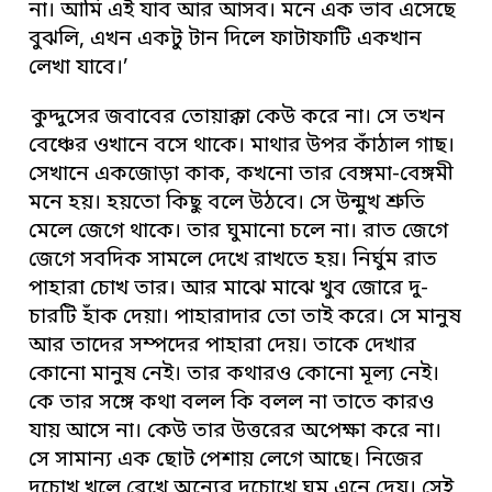
না। আমি এই যাব আর আসব। মনে এক ভাব এসেছে
বুঝলি, এখন একটু টান দিলে ফাটাফাটি একখান
লেখা যাবে।’
কুদ্দুসের জবাবের তোয়াক্কা কেউ করে না। সে তখন
বেঞ্চের ওখানে বসে থাকে। মাথার উপর কাঁঠাল গাছ।
সেখানে একজোড়া কাক, কখনো তার বেঙ্গমা-বেঙ্গমী
মনে হয়। হয়তো কিছু বলে উঠবে। সে উন্মুখ শ্রুতি
মেলে জেগে থাকে। তার ঘুমানো চলে না। রাত জেগে
জেগে সবদিক সামলে দেখে রাখতে হয়। নির্ঘুম রাত
পাহারা চোখ তার। আর মাঝে মাঝে খুব জোরে দু-
চারটি হাঁক দেয়া। পাহারাদার তো তাই করে। সে মানুষ
আর তাদের সম্পদের পাহারা দেয়। তাকে দেখার
কোনো মানুষ নেই। তার কথারও কোনো মূল্য নেই।
কে তার সঙ্গে কথা বলল কি বলল না তাতে কারও
যায় আসে না। কেউ তার উত্তরের অপেক্ষা করে না।
সে সামান্য এক ছোট পেশায় লেগে আছে। নিজের
দুচোখ খুলে রেখে অন্যের দুচোখে ঘুম এনে দেয়। সেই