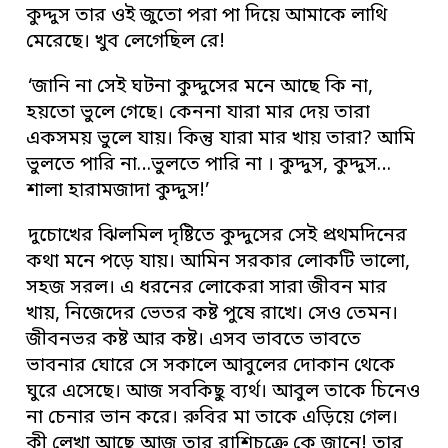
কুদ্দুস তার ওই জুতো পরা পা দিয়ে আমাকে লাথি
মেরেছে। খুব লেগেছিল রে!
‘জানি না সেই ঘটনা কুদ্দুসের মনে আছে কি না,
হয়তো ভুলে গেছে। কেননা যারা মার দেয় তারা
একসময় ভুলে যায়। কিন্তু যারা মার খায় তারা? আমি
ভুলতে পারি না…ভুলতে পারি না । কুদ্দুস, কুদ্দুস…
শালা হারামজাদা কুদ্দুস!’
দুচোখের ঝিলমিল দৃষ্টিতে কুদ্দুসের সেই প্রথমদিনের
কথা মনে পড়ে যায়। আমিন সরকার লোকটি ভালো,
সহজ সরল। এ ধরনের লোকেরা সারা জীবন মার
খায়, নিজেদের ভেতর কষ্ট পুষে রাখে। সেও তেমন।
জীবনভর কষ্ট আর কষ্ট। এসব ভাবতে ভাবতে
ভাবনার ঘোরে সে সকালে আবুলের দোকান থেকে
ঘুরে এসেছে। আজ সবকিছু ব্যর্থ। আবুল তাকে চিনেও
না চেনার ভান করে। রুবির মা তাকে এড়িয়ে গেল।
কী লেখা আছে আজ তার রাশিচক্রে কে জানে! তার