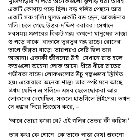
মুন্সিপাড়ার গলিতে অনেকগুলো ঝুপড়ি ঘর। তারই
একটি কোণায় পড়ে ছিল। বড় গলির পেছনে আর
একটি সরু গলি। মূলত একটি বড় ড্রেন, আবর্জনার
গলি। চলে গেছে উত্তর-দক্ষিণ বরাবর। সেখানে
সবসময় প্রস্রাবের বিকট গন্ধ। কখনো মানুষের তাজা
গু পড়ে থাকে। বাতাসে ভুরভুর গন্ধ ছাড়ে। রোদের
তাপে তীব্রতা বাড়ে। তারপরও সেটি ছিল তার
আস্তানা। একাকী জীবনের ঠাঁই। সেখানে রাত হলে
কতগুলো অচেনা লোক আসে। ধীরে ধীরে রাতের
গভীরতা বাড়ে। লোকগুলোর উঁচু গল্পগুজব স্তিমিত
হয়। একেবারে অনেক শান্ত। তার স্পষ্ট মনে আছে,
প্রথম যেদিন এ গলিতে এসব ছেলেছোকরা আর
লোকদের দেখেছিল, সকলে হাড়গিলে টাইপের। তখন
সে হুঙ্কার দিয়ে জিজ্ঞেস করে, –
‘আবে তোরা কারা বে? এই গলির ভেতর কী করিস।’
তার কথা কে শোনে! কে তাকে পাত্তা দেয়! শুকনো