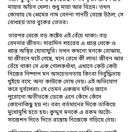
মায়ার অচিন খেলা। শুধু মায়া আর বিভ্রম। তখন
কোথায় যে প্রেমের নাম বেদনা গানটি বেজে উঠল; সে
বোধহয় তার বুকের ভেতর।
তারপর থেকে বড় কষ্টের এই বেঁচে থাকা। বড়
বেদনার জীবন। সারাদিন শহরের এ প্রান্ত থেকে ও
প্রান্ত অস্থির ঘোরাঘুরি। তখন কখনো মনকে বোঝায়,
যা জীবনে ঘটে গেছে, মনে রেখে কী লাভ! জীবন আর
বেঁচে থাকা সে এক গোলকধাঁধা, এখানে কেউ কেউ
নিজের নিষ্পাপ মন অসচেতনতায় কিংবা নির্বুদ্ধিতায়
খুইয়ে বসে; অন্য কাউকে দোষ দেয়। এই অভিযোগ
করে দুর্বলেরা। সে তেমন একজন যদিও জানে
পুরোনো অতীতকে ডেকে এনে কেঁদে কেঁদে
কোনোকিছু হয় না। বরং বর্তমানের দিকে তাকিয়ে
মুখোমুখি হতে হয়। কুদ্দুস মনকে এ রকম অটো-
সাজেশন দিতে দিতে রাস্তায় নিজেকে গড়িয়ে দেয়।