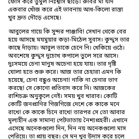
ফোঁস করে তুমুল নিঃশ্বাস ছাড়ে। রুবির মা যদি
একবার খোঁজ করে এই ভাবনায় আধ-কিলো রাস্তা
খুব দ্রুত দৌড়ে এসেছে।
আবুলের গায়ে কি সুন্দর পাঞ্জাবি! সেখান থেকে বের
হয়ে আসছে মযমুয়ার কড়া-মিঠেল সুবাস। কুদ্দুস তার
কাছে দাঁড়ায়। আবুল তাকে চেনে নি। খেকিয়ে ওঠে।
অবশেষে কুদ্দুস দুচোখ কপালে তুলে সরে আসে।
দুঃসময়ে চেনা মানুষ অচেনা হয়ে যায়। তার দৃষ্টি
ঘোলা হতে শুরু করে। আজ তার চেহারা এমন কি
হয়েছে, চেনা বন্ধুও অচেনা! নাকি না চেনার ভাণ
করছে! সে কোনো প্রতিবাদ করে নি। আজকের
রাশিচক্র অনুকূলে নেই। সময় খুব খারাব। কোটি
কোটি জনপ্রাণির গিজগিজে দেশে কে কাকে মনে
রাখে! কে কাকে চিনে রাখে! তারপর সে তো আবার
মূল্যহীন এক সামান্য পেটভাতায় নৈশ্যপ্রহরী। এখানে
এসেছে অনেকগুলো দিন, দিন নয় অনেকগুলো মাস
পেরিয়ে। তা প্রায় বছর। সে মন খুব উদাস করে চলে