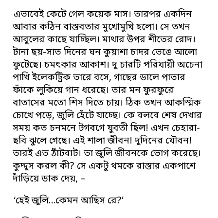
এভাবেই কেটে গেল কয়েক মাস। তারপর একদিন
আবার কঠিন বাস্তবতার মুখোমুখি হলো। সে তখন
আবুলের কাছে যাচ্ছিল। মাথার উপর শীতের রোদ।
টানা ছয়-সাত দিনের ঘন কুয়াশা চাদর ভেঙে আলো
ফুটেছে। চমৎকার আকাশ। দু চারটি পরিযায়ী অচেনা
পাখি ইলেকট্রিক তারে বসে, গাছের ডালে পাতার
ফাঁকে লুকিয়ে গান ধরেছে। তার মন ফুরফুরে
বাতাসের মতো শিস দিতে চায়। ঠিক তখন আকস্মিক
চোখে পড়ে, জুলি হেঁটে যাচ্ছে। কে বলবে শেষ দেখার
সময় কত চনমনে টগবগে যুবতী ছিল! এখন চেহারা-
ছবি ঝুলে গেছে। এই শালা জীবন! দুদিনের যৌবন!
তারই এত ঠাঁটবাট। তা জুলি জীবনকে ভোগ করেছে।
কুদ্দুস করল কী? সে একটু থমকে রাস্তার একপাশে
দাঁড়িয়ে ডাক দেয়, –
‘হেই জুলি…কেমন আছিস রে?’