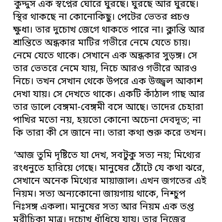
কুদ্দুস এক স্বপ্নের ঘোরে ঘুরছে। ঘুরছে আর ঘুরছে।
স্থির থাকছে না কোনোকিছু। পেটের ভেতর প্রচণ্ড
ক্ষুধা। তার দুচোখ জেগে থাকতে পারে না। ক্লান্তি আর
শ্রান্তিতে অন্ধকার মাটির গভীরে নেমে যেতে চায়।
নেমে যেতে থাকে। সেখানে এক অন্ধকার সুড়ঙ্গ। সে
তার ভেতরে নেমে যায়, নিচে আরও গভীরে আরও
নিচে। তখন সেখান থেকে উপরে এক উজ্জ্বল আকাশ
দেখা যায়। সে দেখতে থাকে। একটি কাঁঠাল গাছ আর
তার ডালে বেঙ্গমা-বেঙ্গমী বসে আছে। তাদের চেহারা
পাখির মতো নয়, হয়তো কোনো অচেনা দেবদূত; না
কি তারা কী সে জানে না। তারা কথা শুরু করে তখন।
‘আজ তুমি দৃষ্টিতে যা দেখ, সবটুকু সত্য নয়; মিথ্যের
রংধনুতে হারিয়ে গেছে। মানুষের ঠোঁটে যে কথা ঝরে,
সেখানে অনেক মিথ্যের মায়াজাল। এখন জগতের এই
নিয়ম। সত্য অন্যকোনো জায়গায় থাকে, নিশ্চুপ
নিঃসঙ্গ একলা। মানুষের সত্য আর নিয়ম এক তপ্ত
মরীচিকা মাত্র। দুচোখ ধাঁধিয়ে যায়। তার নিজের