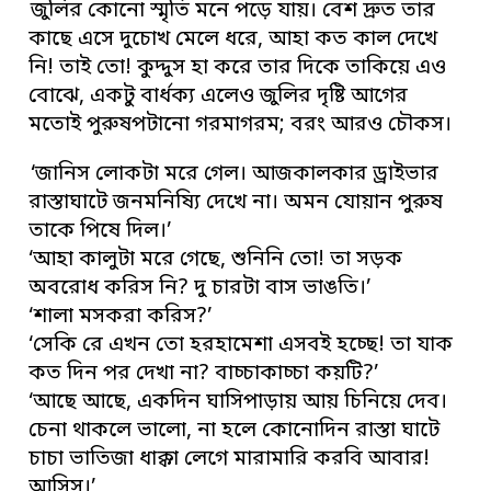
জুলির কোনো স্মৃতি মনে পড়ে যায়। বেশ দ্রুত তার
কাছে এসে দুচোখ মেলে ধরে, আহা কত কাল দেখে
নি! তাই তো! কুদ্দুস হা করে তার দিকে তাকিয়ে এও
বোঝে, একটু বার্ধক্য এলেও জুলির দৃষ্টি আগের
মতোই পুরুষপটানো গরমাগরম; বরং আরও চৌকস।
‘জানিস লোকটা মরে গেল। আজকালকার ড্রাইভার
রাস্তাঘাটে জনমনিষ্যি দেখে না। অমন যোয়ান পুরুষ
তাকে পিষে দিল।’
‘আহা কালুটা মরে গেছে, শুনিনি তো! তা সড়ক
অবরোধ করিস নি? দু চারটা বাস ভাঙতি।’
‘শালা মসকরা করিস?’
‘সেকি রে এখন তো হরহামেশা এসবই হচ্ছে! তা যাক
কত দিন পর দেখা না? বাচ্চাকাচ্চা কয়টি?’
‘আছে আছে, একদিন ঘাসিপাড়ায় আয় চিনিয়ে দেব।
চেনা থাকলে ভালো, না হলে কোনোদিন রাস্তা ঘাটে
চাচা ভাতিজা ধাক্কা লেগে মারামারি করবি আবার!
আসিস।’