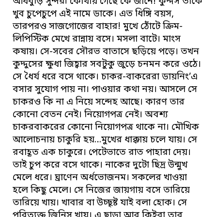
আধবুড়ি সুন্দরী কোথায় গেছে কে জানে! কুদ্দস তাকে
খুব চুপেচুপে এই নামে ডাকে। এত ধিঙ্গি বয়স,
তারপরও সাজগোজের বাহার! মুখে ঠোঁটে ক্রিম-
লিপিস্টিক মেখে রান্নায় বসে। মসলা বাটে। মাংস
কষায়। সে-সবের সৌরভ বাতাসে ছড়িয়ে পড়ে। তখন
কুদ্দুসের ক্ষুধা জিহ্বার সবটুকু জুড়ে চনমন করে ওঠে।
সে ধৈর্য ধরে বসে থাকে। চাকর-বাকরেরা ডায়নিং’এ
বসার সুযোগ পায় না। পাওয়ার কথা নয়। আসলে সে
চাকরও কি না এ নিয়ে সন্দেহ আছে। কারণ তার
কোনো বেতন নেই। নিয়োগপত্র নেই। অবশ্য
চাকরবাকরের কোনো নিয়োগপত্র থাকে না। মৌখিক
আলোচনায় চাকুরি হয়…মুখের ধাক্কায় চলে যায়। সে
রবাহূত এক চাকুরে। পেটেভাতে রাত পাহারা দেয়।
তাই চুপ করে বসে থাকে। নাকের দুটো ছিদ্র উন্মুখ
মেলে ধরে। ঘ্রাণেন অর্ধভোজনম। সকলের খাওয়া
হলে কিছু মেলে। সে নিজের জায়গায় বসে তারিয়ে
তারিয়ে খায়। খাবার বা উচ্ছৃষ্ট যাই বলা হোক। সে
পরিত্যক্ত জিনিস খায়। এ ছাড়া আর কিইবা তার