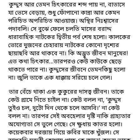
কুদ্দুস আর তেমন চিৎকারের শব্দ পায় না, বাতাসে
যা ভেসে বেড়ায়, শুধু ফোঁপানো কান্না আর কেমন
পরিচিত অপরিচিত আওয়াজ। অস্থির নিঃশ্বাসের
পদাবলি। সে বুঝে ফেলে চলতি মাসের বরাদ্দ
ধারাবাহিক নাটকের দ্বিতীয় পর্ব শেষ হলো। কালকের
ভোরে দুজনের চেহারায় নাটকের কোনো দৃশ্যের
ছায়াছবি আর থাকবে না। কি অদ্ভুত জীবন মানুষের!
এত কথা চিৎকার…তারপরও কেউ কাউকে ছেড়ে
থাকতে পারে না। কুদ্দুসের জীবনে তেমনকিছু হলো
না। জুলি তাকে এক ধাক্কায় সরিয়ে চলে গেল।
তার বেঁচে থাকা এক কুকুরের দাসত্ব জীবন। তাকে
কেউ গ্রামে নিতে চাইল না। কেউ বলল না, ‘কুদ্দুস
তুইও চল, দুটো দিন থেকে চলে আসবি।’ না কেউ
বলল না। তারপর সেই অবহেলার দৃষ্টি নাকি গ্রাহ্যতার
অযোগ্যতা সে ভুলে গেছে। সে ক্ষুধায় কাতর হলো।
কয়েকবার দরজায় গিয়ে রুবির মাকে খুঁজল। সে