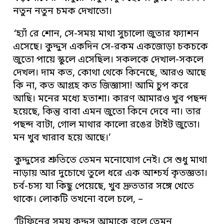
নতুন নতুন চমক দেখাতো।
‘হ্যাঁ রে শোন, সে-সময় মাথা সুচালো জুতার ফ্যাশন
এসেছে। কুদ্দুস একদিন সে-রকম একজোড়া চকচকে
জুতো পায়ে স্কুলে এসেছিল। সকলকে দেখাল-সকলে
দেখল। দাম কত, কোথা থেকে কিনেছে, আরও আছে
কি না, কত আগ্রহ কত জিজ্ঞাসা! আমি চুপ করে
আছি। মনের মধ্যে হতাশা। কারণ আমারও খুব পছন্দ
হয়েছে, কিন্তু বাবা এমন জুতো কিনে দেবে না। তার
পছন্দ বাটা, গোল মাথার কালো রঙের টাইট জুতো।
মন খুব খারাব হয়ে আছে।’
কুদ্দুসের শ্রুতিতে তেমন মনোযোগ নেই। সে শুধু মাথা
নাড়ায় আর দুচোখে তুলে ধরে এক আশ্চর্য কৃতজ্ঞতা।
চর্ব-চস্য যা কিছু পেয়েছে, খুব দ্রুততার সঙ্গে খেতে
থাকে। লোকটি তখনো বলে চলে, –
‘টিফিনের সময় কুদ্দুস আমাকে বলে তেমন