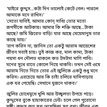
‘যাইরে কুদ্দুস…কটা দিন ভালোই কেটে গেল। পারলে
আমাকে মনে রাখিস।’
‘সেতো যাবিই, আমার কোন্ সাধ্যি তোর মতো
রূপসীকে আটকায়। আমার কি শক্তি আছে…টাকা
আছে? জমি জিরেত বাড়ি! যার আছে মেয়েমানুষ তার
কাছে যায়।’
‘রাগ করিস না, জানিস তো একটু আরাম আয়েশের
জীবন সবাই চায়। তুই কাজ কর, মাল কামা, টাকা
পয়সা ধন দৌলত থাকলে কত টসটসা মাগি পাবি।
মনের সুখে রাতে কোলে নিয়ে থাকবি। তখন সেই ওমে
আরাম নিতে নিতে তোর এই জুলিকে একটু শুধু মনে
করিস। এরচেয়ে আর কি চাই! চলিরে ঘাসিপাড়ায়
এক ঘর পেয়েছি। সেখানে দুজনে থাকব।’
জুলির চোখেমুখে খুশি আর উচ্ছ্বলতা উপচে পড়ে।
কুদ্দুসের বুকে হাহাকারের ঢেউ। চলে গেল পুরোনো
সঙ্গী। কুদ্দুস কত স্বপ্ন দেখেছিল! সব বৃথা। জীবন এক