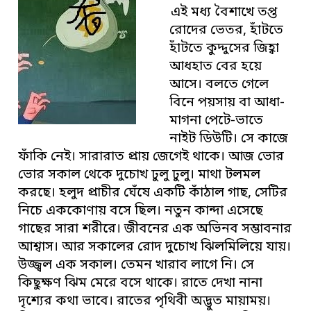
এই মধ্য বৈশাখে তপ্ত
রোদের ভেতর, হাঁটতে
হাঁটতে কুদ্দুসের জিহ্বা
আধহাত বের হয়ে
আসে। বলতে গেলে
বিনে পয়সায় বা আধা-
মাগনা পেটে-ভাতে
নাইট ডিউটি। সে কাজে
ফাঁকি নেই। সারারাত প্রায় জেগেই থাকে। আজ ভোর
ভোর সকাল থেকে দুচোখ ঢুলু ঢুলু। মাথা টলমল
করছে। হলুদ প্রাচীর ঘেঁষে একটি কাঁঠাল গাছ, সেটির
নিচে এককোণায় বসে ছিল। নতুন কান্দা এসেছে
গাছের সারা শরীরে। জীবনের এক অভিনব সম্ভাবনার
আশ্বাস। আর সকালের রোদ দুচোখ ঝিলমিলিয়ে যায়।
উজ্জ্বল এক সকাল। তেমন খারাব লাগে নি। সে
কিছুক্ষণ ঝিম মেরে বসে থাকে। রাতে দেখা নানা
দৃশ্যের কথা ভাবে। রাতের পৃথিবী অদ্ভুত মায়াময়।