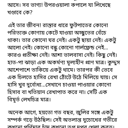
আসে। সব ভাগ্য! উপরওয়ালা কপালে যা লিখেছে
খণ্ডাবে কে?
এই তার জীবন! রাস্তার ধারে ফুটপাতের কোনো
পরিত্যক্ত কোণায় কেটে যাওয়া অচ্ছুতের বেঁচে
থাকা। তার কোনো ঘর নেই। একটু ছায়া নেই। একটু
আলো নেই। কোনো বন্ধু কোনো গার্লফ্রেন্ড নেই…
কারও প্রতীক্ষা নেই। আশা ভালবাসা নেই। কিছু নেই।
হাত-পা ঝাড়া এক অকর্মণ্য মূল্যহীন প্রাণ মাত্র। কুদ্দুস
আশেপাশে তাকিয়ে একটু থামে। তারপর কী ভেবে
এক চিলতে হাসির রেখা ঠোঁটে উঠে মিলিয়ে যায়। সে
হাসি খুব দুর্বোধ্য…সেখানে চাওয়া পাওয়ার কোনো
হিসাব বা খতিয়ান রেখাপাত করে না। সেটি এক
বিমূর্ত লেখচিত্র মাত্র।
অনেক আগে, হয়তো গত বছর, জুলির সঙ্গে একটু
সম্পর্ক গড়ে উঠছিল। সেই অতলান্ত দুচোখের গভীরে
কখনো পূর্ণিমার চাঁদ কখনো তপ্ত দুুপুর খেলা করত।