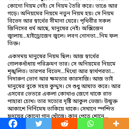
কোনো নিয়ম নেই। সে নিয়ম তৈরি করে। ভাঙে আর
গড়ে। অনিয়মের নিয়মে নতুন নিয়ম হয়। সে নিয়ম
বিভেদ আর স্বার্থের সীমানা ঘেরে। পৃথিবীর সকল
জিনিসের ধর্ম আছে, মানুষের নেই। অক্সিজেন
জ্বালায়…হাইড্রোজেন জ্বলে। লবণ নোনতা…নিম ফল
তিক্ত।
একসময় মানুষের নিয়ম ছিল। আজ স্বার্থের
গোলকধাঁধায় পরিক্রমণ তার। সে অনিয়মের নিয়মে
শৃঙ্খলিত। তারপর বিভেদ…মিথ্যে আর স্বার্থপরতা…
নিদারুণ ভোগ আর ক্ষমতার কারসাজি। আজ তাই
মানুষের বুকে সহস্র কুদ্দুস। সে শুধু আঘাত করে। আর
এসবের ভেতরে একলা কোথাও জেগে থাকে রাত
পাহারা চোখ। তার সত্যের দৃষ্টি আকুল ভেজা। উন্মুক্ত
আকাশে নির্নিমেষ তাকিয়ে থাকে। সেখানে স্পন্দিত
হৃদয়ের কোনো গান খোঁজে। কান পেতে শোনে…
শোনার প্রচণ্ড চেষ্টা করে। সে সত্য যে তার বুকের