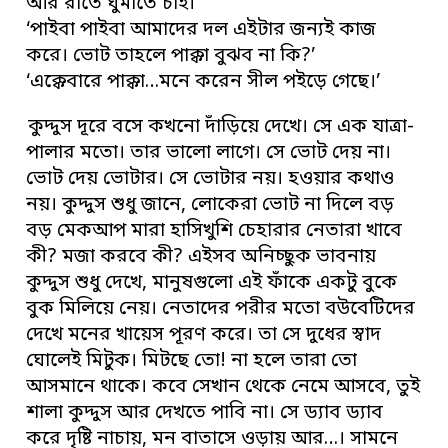
আর রাতে ঘুমাতে চাই।’
‘পাইবা পাইবা আমাদের দল এইটার জন্যই কাজ
করে। ভোট তাহলে পাক্কা বুঝব না কি?’
‘এক্কেবারে পাক্কা…মনে করেন সীল পইড়ে গেছে।’
কুদ্দুস দূরে বসে কখনো দাঁড়িয়ে দেখে। সে এক যাত্রা-
পালার মতো। তার ভালো লাগে। সে ভোট দেয় না।
ভোট দেয় ভোটার। সে ভোটার নয়। হওয়ার কথাও
নয়। কুদ্দুস শুধু জানে, লোকেরা ভোট না দিলে বড়
বড় মেকআপ মারা হাসিখুশি চেহারার নেতারা খাবে
কী? মজা করবে কী? এইসব অনিচ্ছুক ভাবনায়
কুদ্দুস শুধু দেখে, মানুষগুলো এই ফাঁকে একটু বুকে
বুক মিলিয়ে নেয়। নেতাদের পরীর মতো বউবেটিদের
দেখে মনের খায়েস পূরণ করে। তা সে দুধের স্বাদ
ঘোলেই মিটুক। মিটছে তো! না হলে তারা তো
আসমানে থাকে। কবে সেখান থেকে নেমে আসবে, তুই
শালা কুদ্দুস আর দেখতে পাবি না। সে ড্যাব ড্যাব
করে দৃষ্টি নাচায়, মন বাতাসে ওড়ায় আর…। সামনে