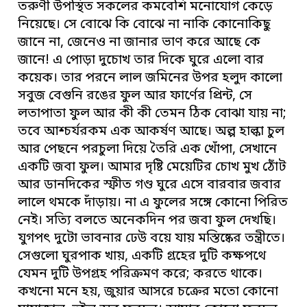
তরুণী উপস্থিত সকলের কমবেশি মনোযোগ কেড়ে
নিয়েছে। সে বোঝে কি বোঝে না নাকি কোনোকিছু
জানে না, জেনেও না জানার ভাণ করে আছে কে
জানে! এ পোড়া দুচোখ তার দিকে ঘুরে এলো বার
কয়েক। তার পরনে লাল জমিনের উপর হলুদ কালো
সবুজ বেগুনি রঙের ফুল আর ফার্ণের প্রিন্ট, সে
লতাপাতা ফুল আর কী কী তেমন ঠিক বোঝা যায় না;
তবে আশ্চর্যরকম এক আকর্ষণ আছে। অল্প হাল্কা চুল
আর পেছনে পরচুলা দিয়ে তৈরি এক খোঁপা, সেখানে
একটি জবা ফুল। আমার দৃষ্টি মেয়েটির চোখ মুখ ঠোঁট
আর ডানদিকের স্ফীত গণ্ড ঘুরে এসে বারবার জবার
লালে থমকে দাঁড়ায়। না এ ফুলের সঙ্গে কোনো পিরিত
নেই। সত্যি বলতে অনেকদিন পর জবা ফুল দেখছি।
যুগপৎ দুটো ভাবনার ঢেউ বয়ে যায় মস্তিষ্কের তন্ত্রীতে।
সেগুলো ঘুরপাক খায়, একটি গ্রহের দুটি কক্ষপথে
যেমন দুটি উপগ্রহ পরিক্রমণ করে; করতে থাকে।
কখনো মনে হয়, জুয়ার আসরে চক্রের মতো কোনো