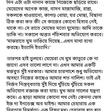
দিন এটা ওটা নানান কাজে নিজেকে ছড়িয়ে রাখে।
মেয়েদের অনেক কাজ, বাসন মাজামাজি, রান্না,
সকলকে খাওয়ানো, কাপড় ধোয়া, ঘর মোছা, বিছানা
ঠিক করা কত কী! সে কাজের কোনো হিসাব নেই,
থাকে না। সে রাতে মোষের মতো ঘুমোয়। আমি তাকে
ডাকি না। সকালে অন্তত পঁচিশবার অভিযোগ করবে।
‘মাঝরাতে ঘুম ভাঙিয়ে দিয়েছ…এখন মাথা ব্যথা
করছে। ইত্যাদি ইত্যাদি।’
তারপর হাই তুলবে। মেয়েরা যে ঘুম কাতুরে কে না
জানে! এসব ভালো লাগে না। এখন আমার একটি
মজবুত সুঁই দরকার। আমার চারপাশে শুধু অভিযোগ।
অসহ্য! নিজের কাছেও আমার শত নালিশ। তাই এই
নির্জন নিস্তব্ধতায় সুঁই দিয়ে খুঁচিয়ে খুঁচিয়ে সকল
অভিযোগ রক্তাক্ত করা যায়। মুখ আর গালের যন্ত্রণা
কমে। এ ছাড়া আমার কোনো পথ নেই। কেননা ফেস
ইজ দ্য ইনডেক্স অব মাইন্ড। আমার চেহারায় এক
নিরত্যয় বিমর্ষতা। এক বিষণ্ন মুখ। চেহারায় শত শত