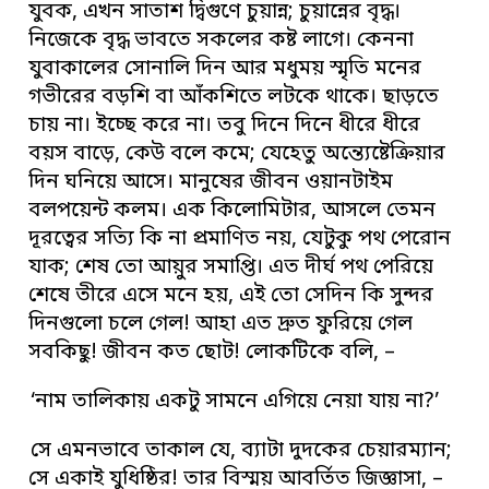
যুবক, এখন সাতাশ দ্বিগুণে চুয়ান্ন; চুয়ান্নের বৃদ্ধ।
নিজেকে বৃদ্ধ ভাবতে সকলের কষ্ট লাগে। কেননা
যুবাকালের সোনালি দিন আর মধুময় স্মৃতি মনের
গভীরের বড়শি বা আঁকশিতে লটকে থাকে। ছাড়তে
চায় না। ইচ্ছে করে না। তবু দিনে দিনে ধীরে ধীরে
বয়স বাড়ে, কেউ বলে কমে; যেহেতু অন্ত্যেষ্টেক্রিয়ার
দিন ঘনিয়ে আসে। মানুষের জীবন ওয়ানটাইম
বলপয়েন্ট কলম। এক কিলোমিটার, আসলে তেমন
দূরত্বের সত্যি কি না প্রমাণিত নয়, যেটুকু পথ পেরোন
যাক; শেষ তো আয়ুর সমাপ্তি। এত দীর্ঘ পথ পেরিয়ে
শেষে তীরে এসে মনে হয়, এই তো সেদিন কি সুন্দর
দিনগুলো চলে গেল! আহা এত দ্রুত ফুরিয়ে গেল
সবকিছু! জীবন কত ছোট! লোকটিকে বলি, –
‘নাম তালিকায় একটু সামনে এগিয়ে নেয়া যায় না?’
সে এমনভাবে তাকাল যে, ব্যাটা দুদকের চেয়ারম্যান;
সে একাই যুধিষ্ঠির! তার বিস্ময় আবর্তিত জিজ্ঞাসা, –