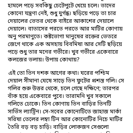
হামলে পড়ে সবকিছু চেটেপুটে খেয়ে চলে। তাদের
কোনো যন্ত্রণা নেই, শুধু দুর্গন্ধ। ছড়িয়ে পড়ে তা চার
দেয়ালের ভেতর থেকে বাইরে আকাশের দেয়ালে
দেয়ালে। বাতাসের পরতে পরতে আর মাটির কোণায়
অনু পরমাণুতে। কষ্টভোগা মানুষের রক্তের ভেতরে
জেগে থাকে এক অসহায় বিবমিষা আর সেটি ছড়িয়ে
পড়ে শুধু তার মনের গভীরে। খুব গভীরে একেবারে
কলজের তলায়। উপায় কোথায়?
এই তো তিন দশক আগের কথা। ঘরের পশ্চিম
দেয়াল সীমানা ঘেষে সাড়ে তিন ফুটের প্রশস্ত গলি। সে
গলির শুরু উত্তর থেকে, চলে গেছে দক্ষিণে; তারপর
বাঁক হয়ে একেবারে পুবে। তারামনি খুব সকালে
গলিতে ঢোকে। তিন কোণায় তিন বাড়ির তিনটি
সার্ভিস ল্যাট্রিন। সে-সবের কোনোটিতে জাহাজ মার্কা
সরিষা তেলের লম্বা টিন আর কোনোটির নিচে মাটির
তৈরি বড় বড় চাড়ি। বাড়ির লোকজন সেগুলো