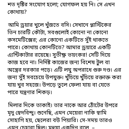
শত দৃষ্টির সংযোগ হলো; যোগফল হয় নি। সে এখন
কোথায়?
আমি ড্রয়ার খুলে খুঁজতে বসি। সেখানে প্লাস্টিকের
তিন চারটি কৌটা, সবগুলোই কোনো না কোনো
কসমেটিক্সের; এর কোনো একটিতে সুঁই থাকতে
পারে। কোথায় কোনটিতে? আমার ড্রয়ারে একটি
এ্যন্টিকাটার রয়েছে। সুতীক্ষ্ণ ভয়ংকর! সেটি দিয়ে
কাজ হবে না। নির্দিষ্ট কাজের জন্য বিশেষ টুল বা
অস্ত্রের দরকার পড়ে। এটি লঘু অপরাধে গুরু দণ্ড। এর
জন্য সুঁই সবচেয়ে উপযুক্ত। খুঁচিয়ে খুঁচিয়ে রক্তাক্ত করা
যায় খুব সহজে। উপড়ে তুলে ফেলা যায় বা যেতে
পারে যন্ত্রণার শিকড়।
মিলার দিকে তাকাই। তার নাকে আর ঠোঁটের উপরে
মৃদু স্বেদবিন্দু। শুনেছি, এমন মেয়েরা নাকি স্বামি
সোহাগি হয়, ছেলেরা বউ পিয়ারি। সে-সময় তারও
এমন চেহারা ছিল। মহুয়া একদিন বলে, –