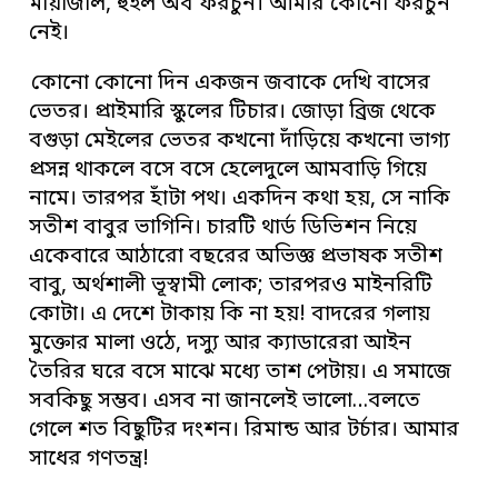
মায়াজাল, হুইল অব ফরচুন। আমার কোনো ফরচুন
নেই।
কোনো কোনো দিন একজন জবাকে দেখি বাসের
ভেতর। প্রাইমারি স্কুলের টিচার। জোড়া ব্রিজ থেকে
বগুড়া মেইলের ভেতর কখনো দাঁড়িয়ে কখনো ভাগ্য
প্রসন্ন থাকলে বসে বসে হেলেদুলে আমবাড়ি গিয়ে
নামে। তারপর হাঁটা পথ। একদিন কথা হয়, সে নাকি
সতীশ বাবুর ভাগিনি। চারটি থার্ড ডিভিশন নিয়ে
একেবারে আঠারো বছরের অভিজ্ঞ প্রভাষক সতীশ
বাবু, অর্থশালী ভূস্বামী লোক; তারপরও মাইনরিটি
কোটা। এ দেশে টাকায় কি না হয়! বাদরের গলায়
মুক্তোর মালা ওঠে, দস্যু আর ক্যাডারেরা আইন
তৈরির ঘরে বসে মাঝে মধ্যে তাশ পেটায়। এ সমাজে
সবকিছু সম্ভব। এসব না জানলেই ভালো…বলতে
গেলে শত বিছুটির দংশন। রিমান্ড আর টর্চার। আমার
সাধের গণতন্ত্র!