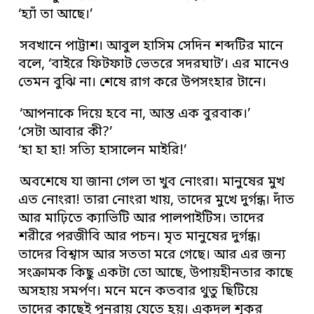
‘হ্যাঁ তা আছে।’
সবখানে পাট্টাশ। আবুল হাসিম সেদিন শব্দটির মানে
বলে, ‘বাইরে ফিটফাট ভেতরে সদরঘাট’। এর মানেও
তেমন বুঝি না। শেষে রাগ করে উপসংহার টানে।
‘আপনাকে দিয়ে হবে না, আস্ত এক বুরবাক।’
‘সেটা আবার কী?’
‘হা হা হা! সত্যি হাসালেন মাইরি!’
অবশেষে যা জানা গেল তা খুব নোংরা। মানুষের মুখ
এত নোংরা! তারা নোংরা খায়, তাদের মুখে দুর্গন্ধ। দাঁত
আর মাঢ়িতে ক্যাভিটি আর পালপাইটিস। তাদের
শরীরে পরজীবি আর পচন। মৃত মানুষের দুর্গন্ধ।
তাদের বিশ্বাস আর সততা মরে গেছে। আর এর জন্য
সংক্রামক কিছু একটা তো আছে, উপায়হীনতার কাছে
অসহায় সমর্পণ। মনে মনে কতবার থুতু ছিটিয়ে
তাদের কাছেই পুনরায় যেতে হয়। একদল শূকর