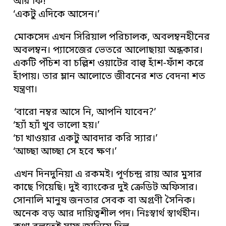
আর কি!’
‘একটু এদিকে আসেন।’
মোকসেদ এখন সিরিয়াল পরিচালক, অবলম্বনহীনের
অবলম্বন। প্যাসেজের ভেতরে আলোছায়া অন্ধকার।
একটি পঁচিশ বা চল্লিশ ওয়াটের বাল্ব হাঁশ-ফাঁশ করে
হাঁপায়। তার ম্লান আলোতে জীবনের শত বেদনা শত
যন্ত্রণা।
‘বারো নম্বর আসে নি, আপনি যাবেন?’
‘হ্যাঁ হ্যাঁ খুব ভালো হয়।’
‘চা খাওয়ার একটু আবদার করি স্যার।’
‘আচ্ছা আচ্ছা সে হবে ক্ষণ।’
এখন দিনদুনিয়া এ রকমই। পূর্ণচন্দ্র রায় আর মুসার
কাছে গিয়েছি। দুই ব্যাংকের দুই ক্রেডিট অফিসার।
সোনালি মানুষ জনতার সেবক বা অগ্রণী সৈনিক।
অনেক বড় আর দায়িত্বশীল পদ। নিঃস্বার্থ স্বার্থহীন।