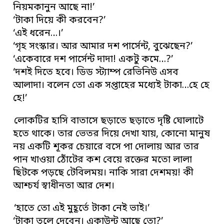
নিয়মকানুন আছে না!’
‘টাকা দিয়ে কী করবেন?’
‘এই ধরেন…।’
‘গৃহ সংস্কার। আর আমার দশ পার্সেন্ট, বুঝেছেন?’
‘একেবারে দশ পার্সেন্ট দাদা! একটু কমে…?’
‘দশই দিতে হবে। ডিড স্ট্যাম্প রেভিনিউ এসব
আলাদা। বলেন তো এক সপ্তাহের মধ্যেই টাকা…হে হে
হে!’
লোকটির হাসি বাতাসে ছড়াতে ছড়াতে দৃষ্টি ঘোলাটে
হতে থাকে। তার ভেতর দিয়ে দেখা যায়, কোনো মানুষ
নয় একটি শূকর চেয়ারে বসে পা দোলায় আর তার
পান খাওয়া ঠোঁটের কশ বেয়ে রক্তের মতো লালা
ছিটকে পড়ছে টেবিলময়। নাকি সারা দেশময়! কী
আশ্চর্য স্বাধীনতা আর দেশ।
‘হাতে তো এই মুহূর্তে টাকা নেই ভাই।’
‘টাকা তুলে দেবেন। একাউন্ট আছে তো?’