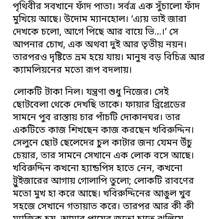
পৃথিবীর সবখানে ফাঁদ পাতা। সর্বত্র এক সুঁচালো ফাঁদ
মুখিয়ে আছে। উদোম ম্যানহোল। ‘এ্যয় ভাই জারা
দেখকে চলো, আগে পিছে আর বায়ে ভি…।’ সে
আপনার চোখ, এক অথবা দুই আর তৃতীয় নয়ন।
তারপরও দৃষ্টিতে ভ্রম হয়ে যায়। মানুষ বড় বিচিত্র আর
ক্যামলিয়নের মতো রূপ বদলায়।
লোকটি টাকা নিল। যন্ত্রণা শুধু নিজের। সেই
ছোটবেলা থেকে দেখছি তাকে। ফায়ার ব্রিগ্রেডের
সামনে পুব রাস্তায় চার পাঁচটি দোকানঘর। তার
একটিতে কাজ শিখছেন কাজ করছেন খবিরুদ্দিন।
সেলুনে ছোট ছেলেদের চুল কাটার জন্য যেমন উঁচু
চেয়ার, তার সামনে সেখানে এক লোক বসে আছে।
খবিরুদ্দিন কখনো হ্যান্ডপিস হাতে নেন, কখনো
ট্রুইজারের আগায় গোলাপি তুলো; লোকটি রাবণের
মতো মুখ হা করে আছে। খবিরুদ্দিনের আঙুল খুব
সহজে সেখানে গতায়াত করে। তারপর আর কী কী