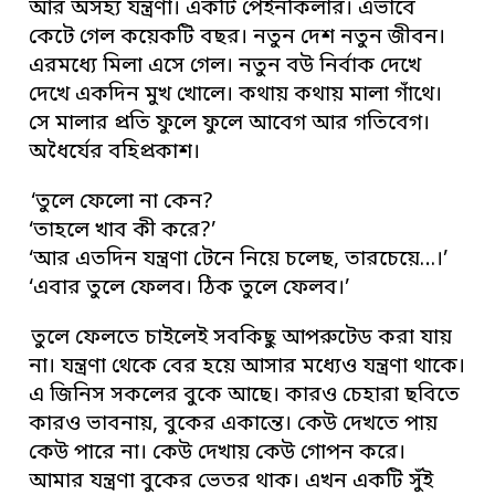
আর অসহ্য যন্ত্রণা। একটি পেইনকিলার। এভাবে
কেটে গেল কয়েকটি বছর। নতুন দেশ নতুন জীবন।
এরমধ্যে মিলা এসে গেল। নতুন বউ নির্বাক দেখে
দেখে একদিন মুখ খোলে। কথায় কথায় মালা গাঁথে।
সে মালার প্রতি ফুলে ফুলে আবেগ আর গতিবেগ।
অধৈর্যের বহিপ্রকাশ।
‘তুলে ফেলো না কেন?
‘তাহলে খাব কী করে?’
‘আর এতদিন যন্ত্রণা টেনে নিয়ে চলেছ, তারচেয়ে…।’
‘এবার তুলে ফেলব। ঠিক তুলে ফেলব।’
তুলে ফেলতে চাইলেই সবকিছু আপরুটেড করা যায়
না। যন্ত্রণা থেকে বের হয়ে আসার মধ্যেও যন্ত্রণা থাকে।
এ জিনিস সকলের বুকে আছে। কারও চেহারা ছবিতে
কারও ভাবনায়, বুকের একান্তে। কেউ দেখতে পায়
কেউ পারে না। কেউ দেখায় কেউ গোপন করে।
আমার যন্ত্রণা বুকের ভেতর থাক। এখন একটি সুঁই