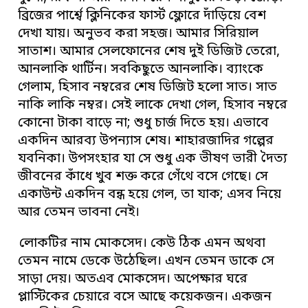
ব্রিজের পার্শ্বে ক্লিনিকের ফার্স্ট ফ্লোরে দাঁড়িয়ে বেশ
দেখা যায়। অনুভব করা সহজ। আমার সিরিয়াল
সাতাশ। আমার সেলফোনের শেষ দুই ডিজিট তেরো,
আনলাকি থার্টিন। সবকিছুতে আনলাকি। ব্যাংকে
গেলাম, হিসাব নম্বরের শেষ ডিজিট হলো সাত। সাত
নাকি লাকি নম্বর। সেই লাকে দেখা গেল, হিসাব নম্বরে
কোনো টাকা বাড়ে না; শুধু চার্জ দিতে হয়। এভাবে
একদিন আরব্য উপন্যাস শেষ। শাহারজাদির গল্পের
যবনিকা। উপসংহার যা সে শুধু এক ভীষণ ভারী দৈত্য
জীবনের কাঁধে খুব শক্ত করে গেঁথে বসে গেছে। সে
একাউন্ট একদিন বন্ধ হয়ে গেল, তা যাক; এসব নিয়ে
আর তেমন ভাবনা নেই।
লোকটির নাম মোকসেদ। কেউ ঠিক এমন অথবা
তেমন নামে ডেকে উঠেছিল। এখন তেমন ডাকে সে
সাড়া দেয়। অতএব মোকসেদ। অপেক্ষার ঘরে
প্লাস্টিকের চেয়ারে বসে আছে কয়েকজন। একজন