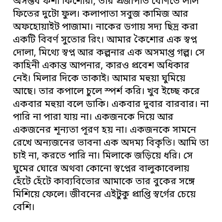
অসম্ভব ফর্শা কিশোরী, তার প্রজাপতি বেণিতে লাল
ফিতের দুটো ফুল। কলাপাতা সবুজ কামিজ আর
অফহোয়াইট পাজামা। নাকের ডগায় সদ্য ছিদ্র করা
একটি বিবর্ণ সুতোর রিং। আমার কৈশোর এক স্বপ্ন
দোলা, মিথ্যে স্বপ্ন আর কল্পনার এক অসমাপ্ত গল্প। সে
কাহিনী একান্ত আপনার, কারও প্রবেশ অধিকার
নেই। মিলার দিকে তাকাই। আমার মহুয়া ঘুমিয়ে
আছে। তার কপালে চুলে স্পর্শ করি। খুব ইচ্ছে করে
একবার মহুয়া বলে ডাকি। একবার দুবার বারবার। না
পারি না পারা যায় না। একজনকে দিয়ে আর
একজনের শূন্যতা পূরণ হয় না। একজনকে সামনে
রেখে অন্যজনের ভাবনা এক অদম্য বিকৃতি। আমি তা
চাই না, করতে পারি না। মিলাকে জড়িয়ে ধরি। সে
ঘুমের ঘোরে অথবা কোনো স্বপ্নের বালুকাবেলায়
হেঁটে হেঁটে কাব্যবিভোর আমাকে তার বুকের সঙ্গে
মিশিয়ে ফেলে। জীবনের এইটুকু প্রাপ্তি স্বর্গের চেয়ে
বেশি।