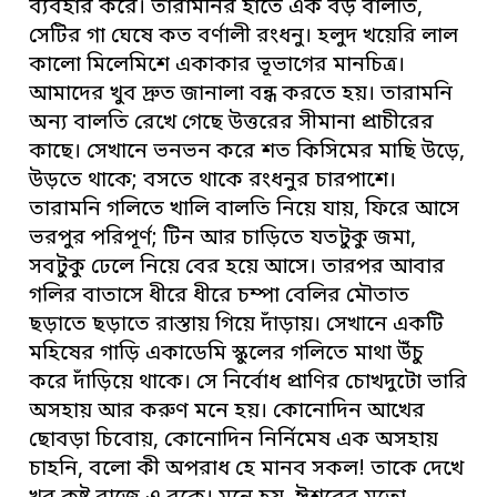
ব্যবহার করে। তারামনির হাতে এক বড় বালতি,
সেটির গা ঘেষে কত বর্ণালী রংধনু। হলুদ খয়েরি লাল
কালো মিলেমিশে একাকার ভূভাগের মানচিত্র।
আমাদের খুব দ্রুত জানালা বন্ধ করতে হয়। তারামনি
অন্য বালতি রেখে গেছে উত্তরের সীমানা প্রাচীরের
কাছে। সেখানে ভনভন করে শত কিসিমের মাছি উড়ে,
উড়তে থাকে; বসতে থাকে রংধনুর চারপাশে।
তারামনি গলিতে খালি বালতি নিয়ে যায়, ফিরে আসে
ভরপুর পরিপূর্ণ; টিন আর চাড়িতে যতটুকু জমা,
সবটুকু ঢেলে নিয়ে বের হয়ে আসে। তারপর আবার
গলির বাতাসে ধীরে ধীরে চম্পা বেলির মৌতাত
ছড়াতে ছড়াতে রাস্তায় গিয়ে দাঁড়ায়। সেখানে একটি
মহিষের গাড়ি একাডেমি স্কুলের গলিতে মাথা উঁচু
করে দাঁড়িয়ে থাকে। সে নির্বোধ প্রাণির চোখদুটো ভারি
অসহায় আর করুণ মনে হয়। কোনোদিন আখের
ছোবড়া চিবোয়, কোনোদিন নির্নিমেষ এক অসহায়
চাহনি, বলো কী অপরাধ হে মানব সকল! তাকে দেখে