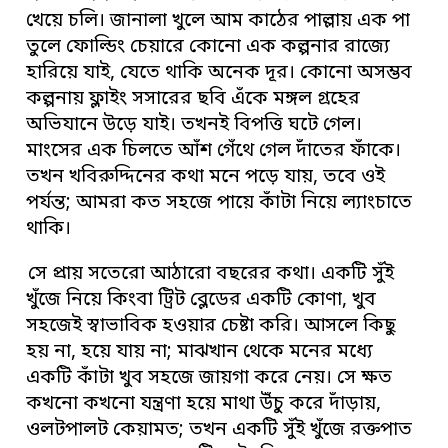
খেয়ে চলি। জানালা খুলে আম কাঠের পাল্লায় এক পা
তুলে ফোল্ডিং চেয়ারে কোনো এক কল্পনার রাজ্যে
হারিয়ে যাই, যেতে থাকি অনেক দূর। কোনো অসম্ভব
কল্পনায় ফ্লাইং সসারের ছবি এঁকে মঙ্গল গ্রহের
অভিযানে উড়ে যাই। তখনই বিপত্তি ঘটে গেল।
মাংসের এক চিলতে আঁশ গেঁথে গেল দাঁতের ফাঁকে।
তখন খবিরুদ্দিনের কথা মনে পড়ে যায়, তবে ওই
পর্যন্ত; আমরা কত সহজে পায়ে কাঁটা নিয়ে ল্যাংচাতে
থাকি।
সে প্রায় সতেরো আঠারো বছরের কথা। একটি সুঁই
খুঁজে নিয়ে কিংবা ট্রিট ব্লেডের একটি কোণা, খুব
সহজেই স্বাভাবিক হওয়ার চেষ্টা করি। আসলে কিছু
হয় না, হয়ে যায় না; মাঝখান থেকে মনের মধ্যে
একটি কাঁটা খুব সহজে জায়গা করে নেয়। সে ক্ষত
কখনো কখনো যন্ত্রণা হয়ে মাথা উঁচু করে দাঁড়ায়,
ওলটপালট কেয়ামত; তখন একটি সুঁই খুঁজে রক্তপাত