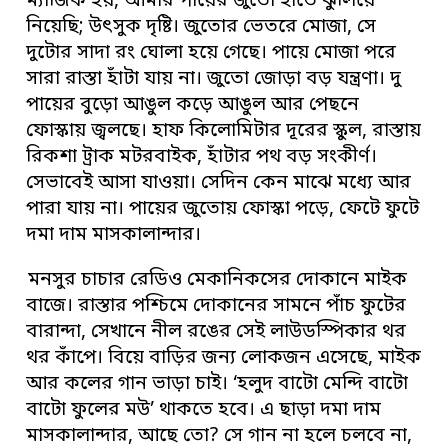
ম্যাজিক হয়, আমার পায়ের জুতো হাতে ঝুলিয়ে
নিয়েছি; উৎসুক দৃষ্টি। জুতোর ভেতরে মোজা, সে
দুটোর সাদা রং ঘোলা হয়ে গেছে। পায়ে মোজা পরে
সারা রাস্তা হাঁটা যায় না। জুতো জোড়া বড় যন্ত্রণা। দু
পায়ের বুড়ো আঙুল কড়ে আঙুল আর পেছনে
ফোস্কায় জ্বলছে। হাফ কিলোমিটার দূরের স্কুল, রাস্তায়
রিকশা ট্রাক মটরবাইক, হাঁটার পথ বড় সংকীর্ণ।
সেভাবেই আসা যাওয়া। সেদিন কেন মাঝে মধ্যে আর
পারা যায় না। পায়ের জুতোয় ফোস্কা পড়ে, ফেটে ফুটে
দমা দাম মাসকালান্দার।
মনসুর চাচার রেডিও মেকানিকসের দোকানে মাইক
বাজে। রাস্তার পশ্চিমে দোকানের সামনে পাঁচ ফুটের
বারান্দা, সেখানে নীল রঙের সেই লাউডস্পিকার থর
থর কাঁপে। বিয়ে বাড়ির জন্য লোকজন এসেছে, মাইক
আর কলের গান ভাড়া চাই। ‘হলুদ বাটো মেন্দি বাটো
বাটো ফুলের মউ’ থাকতে হবে। এ ছাড়া দমা দাম
মাসকালান্দার, আছে তো? সে গান না হলে চলবে না,