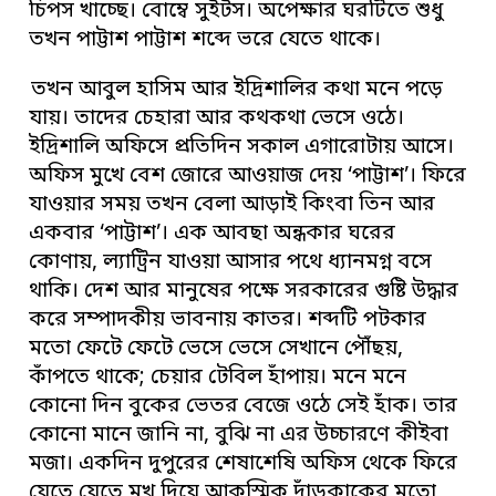
চিপস খাচ্ছে। বোম্বে সুইটস। অপেক্ষার ঘরটিতে শুধু
তখন পাট্টাশ পাট্টাশ শব্দে ভরে যেতে থাকে।
তখন আবুল হাসিম আর ইদ্রিশালির কথা মনে পড়ে
যায়। তাদের চেহারা আর কথকথা ভেসে ওঠে।
ইদ্রিশালি অফিসে প্রতিদিন সকাল এগারোটায় আসে।
অফিস মুখে বেশ জোরে আওয়াজ দেয় ‘পাট্টাশ’। ফিরে
যাওয়ার সময় তখন বেলা আড়াই কিংবা তিন আর
একবার ‘পাট্টাশ’। এক আবছা অন্ধকার ঘরের
কোণায়, ল্যাট্রিন যাওয়া আসার পথে ধ্যানমগ্ন বসে
থাকি। দেশ আর মানুষের পক্ষে সরকারের গুষ্টি উদ্ধার
করে সম্পাদকীয় ভাবনায় কাতর। শব্দটি পটকার
মতো ফেটে ফেটে ভেসে ভেসে সেখানে পৌঁছয়,
কাঁপতে থাকে; চেয়ার টেবিল হাঁপায়। মনে মনে
কোনো দিন বুকের ভেতর বেজে ওঠে সেই হাঁক। তার
কোনো মানে জানি না, বুঝি না এর উচ্চারণে কীইবা
মজা। একদিন দুপুরের শেষাশেষি অফিস থেকে ফিরে
যেতে যেতে মুখ দিয়ে আকস্মিক দাঁড়কাকের মতো