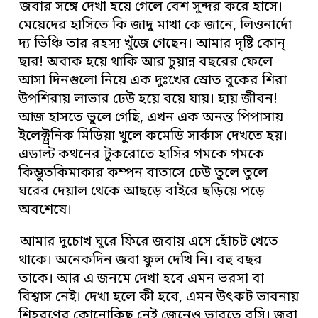
জবার সঙ্গে দেখা হয়ে গেলে বেশ সুন্দর করে হাসে।
মেয়েদের হাসিতে কি জাদু মাখা কে জানে, লিওনার্দো
দ্য ভিঞ্চি তার রহস্য খুঁজে গেছেন। আমার দৃষ্টি কোন্
ছার! অবাক হয়ে থাকি আর চুয়ান্ন বছরের ফেলে
আসা দিনগুলো নিয়ে এক দুঃখের স্রোত বুকের শিরা
উপশিরায় লাভার ঢেউ হয়ে বয়ে যায়। হায় জীবন!
আজ হাসতে ভুলে গেছি, এখন এক অনন্ত পিপাসায়
ইলেক্ট্রনিক মিডিয়া খুলে কমেডি সার্কাস দেখতে হয়।
এডাল্ট কথনের টুকরোতে হাসির গমকে গমকে
কিম্ভুতকিমাকার কম্পন বাতাসে ঢেউ তুলে তুলে
ঘরের দেয়াল থেকে আছড়ে বাইরে ছড়িয়ে পড়ে
অবশেষে।
আমার দুচোখ ঘুরে ফিরে জবায় এসে হোঁচট খেতে
থাকে। অনেকদিন জবা ফুল দেখি নি। বহু বছর
তাকে। আর এ জনমে দেখা হবে এমন ভরসা বা
বিশ্বাস নেই। দেখা হলে কী হবে, এমন উৎকট ভাবনায়
শিহরণের কোনোকিছু নেই জেনেও ভাবতে বসি। জবা