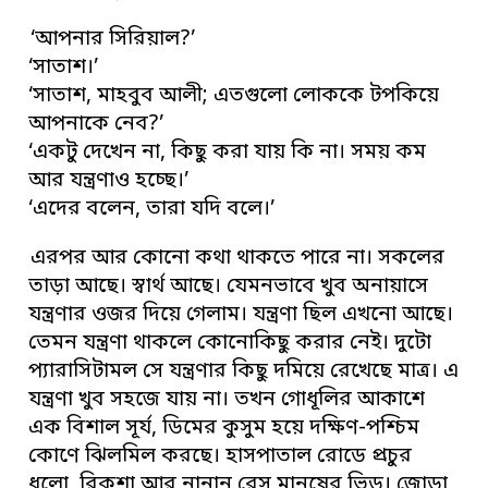
‘আপনার সিরিয়াল?’
‘সাতাশ।’
‘সাতাশ, মাহবুব আলী; এতগুলো লোককে টপকিয়ে
আপনাকে নেব?’
‘একটু দেখেন না, কিছু করা যায় কি না। সময় কম
আর যন্ত্রণাও হচ্ছে।’
‘এদের বলেন, তারা যদি বলে।’
এরপর আর কোনো কথা থাকতে পারে না। সকলের
তাড়া আছে। স্বার্থ আছে। যেমনভাবে খুব অনায়াসে
যন্ত্রণার ওজর দিয়ে গেলাম। যন্ত্রণা ছিল এখনো আছে।
তেমন যন্ত্রণা থাকলে কোনোকিছু করার নেই। দুটো
প্যারাসিটামল সে যন্ত্রণার কিছু দমিয়ে রেখেছে মাত্র। এ
যন্ত্রণা খুব সহজে যায় না। তখন গোধূলির আকাশে
এক বিশাল সূর্য, ডিমের কুসুম হয়ে দক্ষিণ-পশ্চিম
কোণে ঝিলমিল করছে। হাসপাতাল রোডে প্রচুর
ধুলো, রিকশা আর নানান রেস মানুষের ভিড়। জোড়া