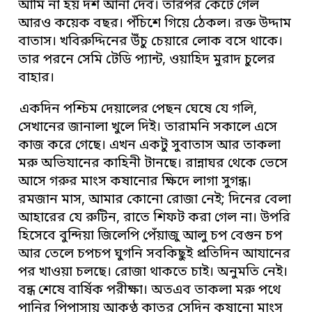
আমি না হয় দশ আনা দেব। তারপর কেটে গেল
আরও কয়েক বছর। পঁচিশে গিয়ে ঠেকল। রক্ত উদ্দাম
বাতাস। খবিরুদ্দিনের উঁচু চেয়ারে লোক বসে থাকে।
তার পরনে সেমি টেডি প্যান্ট, ওয়াহিদ মুরাদ চুলের
বাহার।
একদিন পশ্চিম দেয়ালের পেছন ঘেষে যে গলি,
সেখানের জানালা খুলে দিই। তারামনি সকালে এসে
কাজ করে গেছে। এখন একটু সুবাতাস আর তাকলা
মরু অভিযানের কাহিনী টানছে। রান্নাঘর থেকে ভেসে
আসে গরুর মাংস কষানোর ক্ষিদে লাগা সুগন্ধ।
রমজান মাস, আমার কোনো রোজা নেই; দিনের বেলা
আহারের যে রুটিন, রাতে শিফট করা গেল না। উপরি
হিসেবে বুন্দিয়া জিলেপি পেঁয়াজু আলু চপ বেগুন চপ
আর তেলে চপচপ ঘুগনি সবকিছুই প্রতিদিন আযানের
পর খাওয়া চলছে। রোজা থাকতে চাই। অনুমতি নেই।
বন্ধ শেষে বার্ষিক পরীক্ষা। অতএব তাকলা মরু পথে
পানির পিপাসায় আকণ্ঠ কাতর সেদিন কষানো মাংস