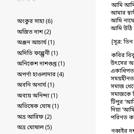
আমি আম
আমার স্ব
আমি নামে
অংকুর সাহা (6)
আমি উঠি 
অজিত দাশ (2)
[সূত্র: তি
অঞ্জন আচার্য (1)
অদিতি ফাল্গুনী (1)
কবির বিবৃ
উৎসের অর
অনিকেশ দাশগুপ্ত (1)
একাধিপত্য
অপর্ণা হাওলাদার (4)
সময়হীনতা 
অবনি অনার্য (1)
সমাজ থেকে
সমাজকে বি
অব্যয় অনিন্দ্য (1)
টিপুর ‘আম
অভিষেক ঘোষ (1)
দিয়া ‘আমি
অভ্র আরিফ (2)
পরিণত ক
অভ্র ঘোষাল (5)
নব্বইর দশ