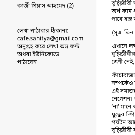
বুদ্ধিজীবী
কাজী গিয়াস আহমেদ (2)
অর্থ কাম ধ
পাবে হস্ত
লেখা পাঠাবার ঠিকানা:
(সূত্র: ত
cafe.sahitya@gmail.com
এখানে লক্
অনুগ্রহ করে লেখা অভ্র ফন্ট
বুদ্ধিজীব
অথবা ইউনিকোডে
শ্রেণী নেই
পাঠাবেন।
কাঁচাবাজা
সম্পর্কেও 
এই সমাজকে
নেগেশন। ক
‘না’ মানে
যুদ্ধের স্
পর্যটন আর
বুদ্ধিজীব