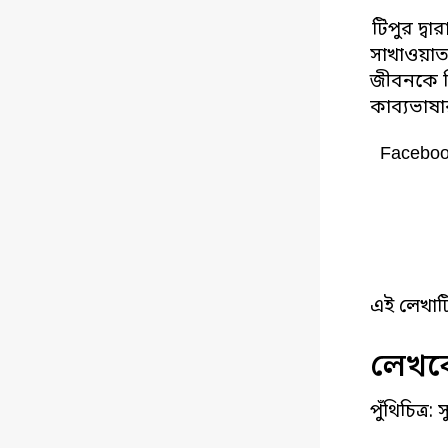
টিপুর দ্ব
সাখাওয়াত 
জীবনকে নি
কাব্যভাষা
Facebo
এই লেখাট
লেখকে
পুঁথিচিত্র: