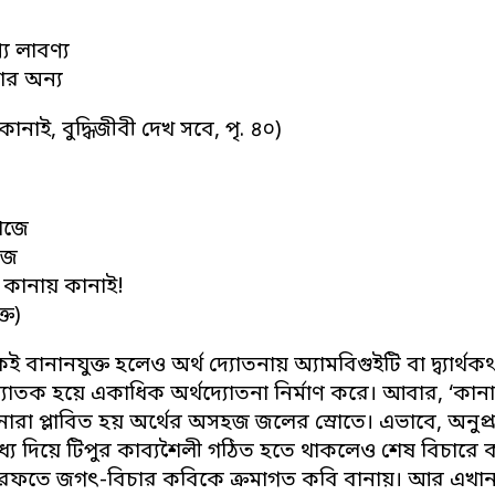
য লাবণ্য
ার অন্য
ম কানাই, বুদ্ধিজীবী দেখ সবে, পৃ. ৪০)
াজে
জে
 কানায় কানাই!
ক্ত)
ই বানানযুক্ত হলেও অর্থ দ্যোতনায় অ্যামবিগুইটি বা দ্ব্যার্থকথ
যোতক হয়ে একাধিক অর্থদ্যোতনা নির্মাণ করে। আবার, ‘কানায়’
ারা প্লাবিত হয় অর্থের অসহজ জলের স্রোতে। এভাবে, অনুপ্রাস, 
মধ্য দিয়ে টিপুর কাব্যশৈলী গঠিত হতে থাকলেও শেষ বিচার
মারফতে জগৎ-বিচার কবিকে ক্রমাগত কবি বানায়। আর এখান থ