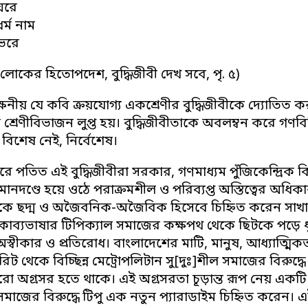
 ঘরে
র্ম নাম
 ভরে
িন লোকের হিতোপদেশ, বুদ্ধিজীবী দেখ সবে, পৃ. ৫)
ষনীয় যে কবি ক্রয়যোগ্য একশ্রেণীর বুদ্ধিজীবীকে দ্যোতিত করছে
ীর শ্রেণীবিভাজন লুপ্ত হয়। বুদ্ধিজীবীতাকে অবলম্বন করে গণবি
, বিশেষ নেই, নির্বেশেষ।
রে পতিত এই বুদ্ধিজীবীরা সরকার, গণমাধ্যম পুঁজিকেন্দ্রিক কি
মানদণ্ডে হয়ে ওঠে পরাক্রমশীল ও পরিব্যপ্ত অস্তিত্বের অধিকারী
 ছদ্ম ও অজৈবনিক-অজৈবিক হিসেবে চিহ্নিত করেন সাখাওয়াত
াব্যভাষার টিপিক্যাল সমাজের কক্ষপথ থেকে ছিটকে পড়ে ধূমক
 অস্বীকার ও প্রতিরোধ। বাংলাদেশের মাটি, মানুষ, আধ্যাত্মিক
পিরিট থেকে বিচ্ছিন্ন মেট্রোপলিটান সু[দুঃ]শীল সমাজের বিরুদ্ধ
ো অগ্রসর হতে থাকে। এই অগ্রসরতা চূড়ান্ত রূপ নেয় একটি বিশ
ী সমাজের বিরুদ্ধে টিপু এক নতুন প্যারাডাইম চিহ্নিত করেন।