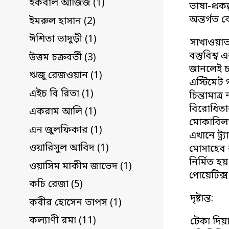
ইকবাল আজিজ (1)
ভাষা-প্রক
অন্তর্গত 
ইমরুল হাসান (2)
ঈশিতা ভাদুড়ী (1)
সাখাওয়াত 
বস্তুবিশ
উত্তম চক্রবর্তী (3)
জানলেই চল
ঋজু রেজওয়ান (1)
এস্টিমেট 
এইচ বি রিতা (1)
চিন্তামাত
বিরোধিতার 
একরাম আলি (1)
মোকাবিলা 
এন জুলফিকার (1)
এখানে ট্র্
ওয়ারিসুল আবিদ (1)
মোসাহেব বৃ
নির্মিত হয়
ওয়াসিম মাকীম জাভেদ (1)
পোয়েটিক্স 
কচি রেজা (5)
দৃষ্টান্ত:
কবীর হোসেন তাপস (1)
কল্যাণী রমা (11)
টেকা দিয়