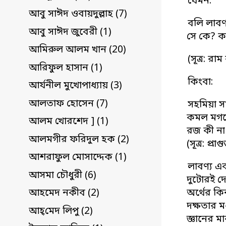
যেমন:
আবু সাঈদ ওবায়দুল্লাহ (7)
বলি লাবণ্
আবু সাঈদ জুবেরী (1)
সে কে? ক
আমিরুল আলম খান (20)
(সূত্র: রা
আরিফুল হাসান (1)
কিংবা:
আর্যনীল মুখোপাধ্যায় (3)
আলতাফ হোসেন (7)
সহমিয়া স
কমল মগ
আলম খোরশেদ ] (1)
রজ কী না
আলমগীর ফরিদুল হক (2)
(সূত্র: প্রাগু
আশরাফুল মোসাদ্দেক (1)
লাবণ্য এক
আসমা চৌধুরী (6)
দুটোরই দ্
অর্থের কিন
আহমেদ নকীব (2)
দক্ষতার 
আহ্‌মেদ লিপু (2)
জ্ঞানের 