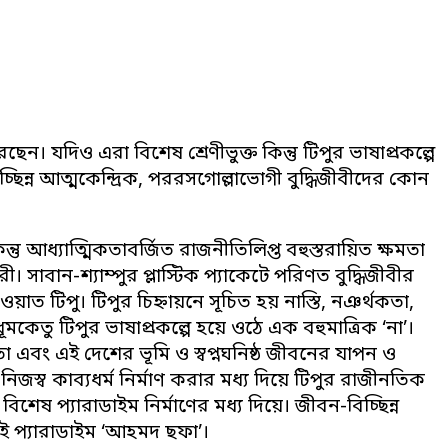
ন। যদিও এরা বিশেষ শ্রেণীভুক্ত কিন্তু টিপুর ভাষাপ্রকল্পে
চ্ছিন্ন আত্মকেন্দ্রিক, পররসগোল্লাভোগী বুদ্ধিজীবীদের কোন
ন্তু আধ্যাত্মিকতাবর্জিত রাজনীতিলিপ্ত বহুস্তরায়িত ক্ষমতা
। সাবান-শ্যাম্পুর প্লাস্টিক প্যাকেটে পরিণত বুদ্ধিজীবীর
 টিপু। টিপুর চিহ্নায়নে সূচিত হয় নাস্তি, নঞর্থকতা,
েতু টিপুর ভাষাপ্রকল্পে হয়ে ওঠে এক বহুমাত্রিক ‘না’।
তা এবং এই দেশের ভূমি ও স্বপ্নঘনিষ্ঠ জীবনের যাপন ও
ে নিজস্ব কাব্যধর্ম নির্মাণ করার মধ্য দিয়ে টিপুর রাজীনতিক
েষ প্যারাডাইম নির্মাণের মধ্য দিয়ে। জীবন-বিচ্ছিন্ন
 এই প্যারাডাইম ‘আহমদ ছফা’।