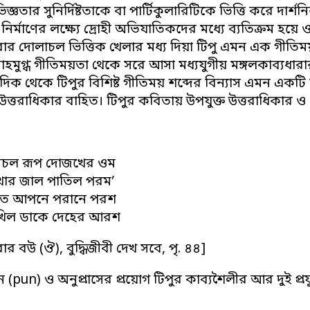
্ঞতার সুনির্দিষ্টতাকে বা পার্টিকুলারিটিকে ভিত্তি করে দার্শন
 নির্মাণের লক্ষ্যে দ্রোহী অভিযাতিকদের মধ্যে ব্যতিক্রম হয়
র দোলাচল ভিত্তিক খেলার মধ্য দিয়া টিপু এমন এক গীতিময়তা
হমুগ্ধ গীতিময়তা থেকে সরে আসা মধ্যযুগীয় মঙ্গলকাব্যধারার
 দিক থেকে টিপুর বিশিষ্ট গীতিময় শব্দের বিন্যাস এমন একটি সু
উত্তরাধিকার বাহিত। টিপুর কবিতায় উপযুক্ত উত্তরাধিকার ও 
 সচল রূপ দোজখের ওম
েখার জাল পাতিল পরম’
ুরত আপনে পরানে পরশ
খিল ডাকে দেহের আরশ
িরোর বউ (ঔ), বুদ্ধিজীবী দেখ সবে, পৃ. ৪৪]
ন (pun) ও অনুপ্রাসের প্রয়োগ টিপুর কাব্যশৈলীর আর দুই প্রফু