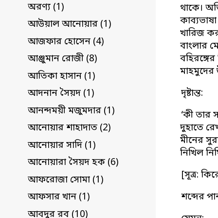
অরণ্য (1)
থাকে। অভিজ
কাব্যভাষা
আউয়াল আনোয়ার (1)
খারিজ করা
আজফার হোসেন (4)
বাংলার মো
বহিরঙ্গের
আঞ্জুমান রোজী (8)
মাহমুদের 
আতিকা হাসান (1)
দৃষ্টান্ত:
আদনান সৈয়দ (1)
আনন্দময়ী মজুমদার (1)
‘কী তার
দুহাতে র
আনোয়ার শাহাদাত (2)
মীনের স
আনোয়ার সাদি (1)
নিখিল নি
আনোয়ারা সৈয়দ হক (6)
[সূত্র: ক
আফরোজা সোমা (1)
শব্দের পা
আফসার খান (1)
আবদুর রব (10)