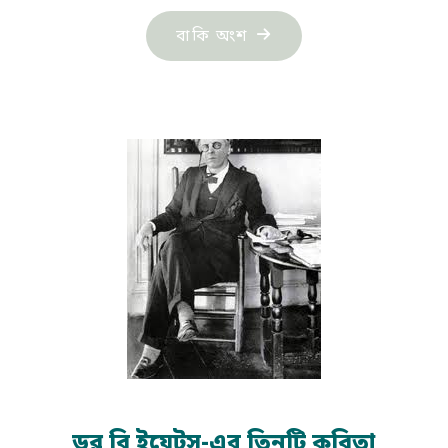
"তাই
বাকি অংশ
কবিতা"
ডব্লু বি ইয়েটস-এর তিনটি কবিতা