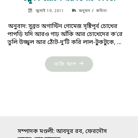
/
জুলাই 19, 2011
অনুবাদ
কবিতা
অনুবাদ: সুব্রত অগাস্টিন গোমেজ সৃষ্টিপূর্ব চোখের
পাপড়ি যদি আরও গাঢ় আঁকি আর চোখেদের ক’রে
তুলি উজ্জ্বল আর ঠোঁট-দু’টি করি লাল-টুকটুকে, …
"ডব্লু
বাকি অংশ
বি
ইয়েটস-
এর
তিনটি
কবিতা"
সম্পাদক মণ্ডলী: আবদুর রব, ফেরদৌস