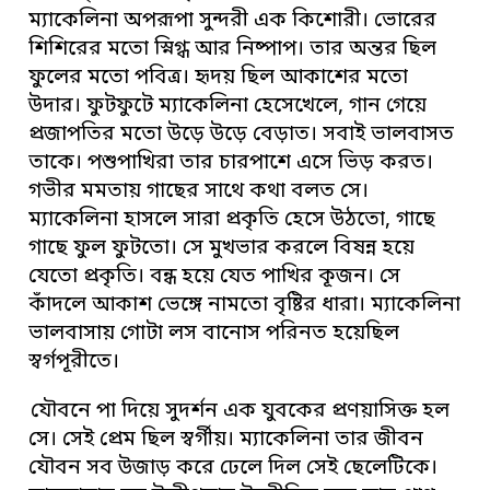
ম্যাকেলিনা অপরূপা সুন্দরী এক কিশোরী। ভোরের
শিশিরের মতো স্নিগ্ধ আর নিষ্পাপ। তার অন্তর ছিল
ফুলের মতো পবিত্র। হৃদয় ছিল আকাশের মতো
উদার। ফুটফুটে ম্যাকেলিনা হেসেখেলে, গান গেয়ে
প্রজাপতির মতো উড়ে উড়ে বেড়াত। সবাই ভালবাসত
তাকে। পশুপাখিরা তার চারপাশে এসে ভিড় করত।
গভীর মমতায় গাছের সাথে কথা বলত সে।
ম্যাকেলিনা হাসলে সারা প্রকৃতি হেসে উঠতো, গাছে
গাছে ফুল ফুটতো। সে মুখভার করলে বিষন্ন হয়ে
যেতো প্রকৃতি। বন্ধ হয়ে যেত পাখির কূজন। সে
কাঁদলে আকাশ ভেঙ্গে নামতো বৃষ্টির ধারা। ম্যাকেলিনা
ভালবাসায় গোটা লস বানোস পরিনত হয়েছিল
স্বর্গপূরীতে।
যৌবনে পা দিয়ে সুদর্শন এক যুবকের প্রণয়াসিক্ত হল
সে। সেই প্রেম ছিল স্বর্গীয়।
ম্যাকেলিনা
তার জীবন
যৌবন সব উজাড় করে ঢেলে দিল সেই ছেলেটিকে।