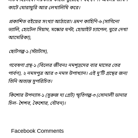
কাটে ঘোরাঘুরি আর লেখালিখি করে।
প্রকাশিত বইয়ের সংখ্যা আঠারো। ভ্রমণ কাহিণি-৬ (সাগিনো
ভ্যালি, হোটেল সিয়াম, মস্কোর ঘন্টা, হোয়াইট চ্যাপেল, ঘুরে দেখা
আমেরিকা),
ছোটগল্প-১ (স্ট্যাটাস),
গবেষণা গ্রন্থ-১ (বিলের জীবনঃ নমশূদ্রদের বার মাসের তের
পার্বণ), ২ নমসপুত্র আর ৩ নমস উপাখ্যান। এই দু’টি গ্রন্থের জন্য
তিনি অত্যন্ত সুপরিচিত।
কিশোর উপন্যাস-১ (সুরুজ দ্য গ্রেট) স্মৃতিগল্প-৩ (সোনালী ডানার
চিল- শৈশব, কৈশোর, যৌবন)।
Facebook Comments