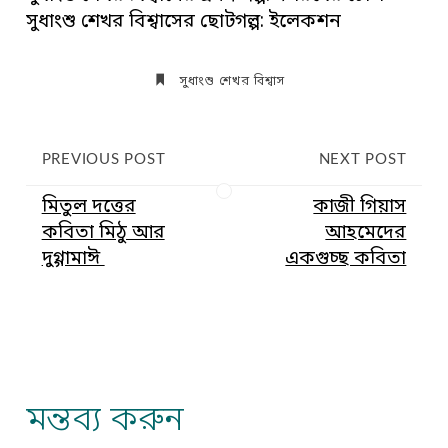
সুধাংশু শেখর বিশ্বাসের ছোটগল্প: ইলেকশন
সুধাংশু শেখর বিশ্বাস
PREVIOUS POST
NEXT POST
মিতুল দত্তের
কাজী গিয়াস
কবিতা মিঠু আর
আহমেদের
দুগ্গামাঈ
একগুচ্ছ কবিতা
মন্তব্য করুন