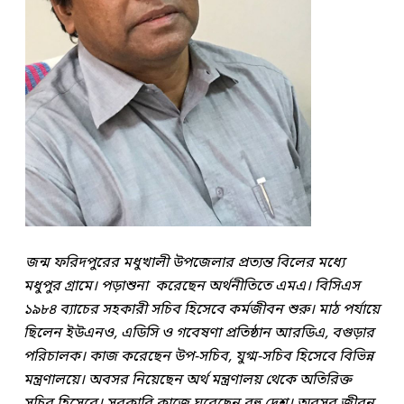
জন্ম ফরিদপুরের মধুখালী উপজেলার প্রত্যন্ত বিলের মধ্যে
মধুপুর গ্রামে। পড়াশুনা করেছেন অর্থনীতিতে এমএ। বিসিএস
১৯৮৪ ব্যাচের সহকারী সচিব হিসেবে কর্মজীবন শুরু। মাঠ পর্যায়ে
ছিলেন ইউএনও, এডিসি ও গবেষণা প্রতিষ্ঠান আরডিএ, বগুড়ার
পরিচালক। কাজ করেছেন উপ-সচিব, যুগ্ম-সচিব হিসেবে বিভিন্ন
মন্ত্রণালয়ে। অবসর নিয়েছেন অর্থ মন্ত্রণালয় থেকে অতিরিক্ত
সচিব হিসেবে। সরকারি কাজে ঘুরেছেন বহু দেশ। অবসর জীবন