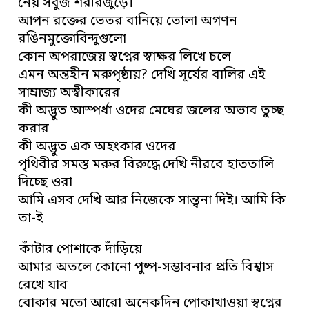
নেয় সবুজ শরীরজুড়ে।
আপন রক্তের ভেতর বানিয়ে তোলা অগণন
রঙিনমুক্তোবিন্দুগুলো
কোন অপরাজেয় স্বপ্নের স্বাক্ষর লিখে চলে
এমন অন্তহীন মরুপৃষ্ঠায়? দেখি সূর্যের বালির এই
সাম্রাজ্য অস্বীকারের
কী অদ্ভুত আস্পর্ধা ওদের মেঘের জলের অভাব তুচ্ছ
করার
কী অদ্ভুত এক অহংকার ওদের
পৃথিবীর সমস্ত মরুর বিরুদ্ধে দেখি নীরবে হাততালি
দিচ্ছে ওরা
আমি এসব দেখি আর নিজেকে সান্ত্বনা দিই। আমি কি
তা-ই
কাঁটার পোশাকে দাঁড়িয়ে
আমার অতলে কোনো পুষ্প-সম্ভাবনার প্রতি বিশ্বাস
রেখে যাব
বোকার মতো আরো অনেকদিন পোকাখাওয়া স্বপ্নের