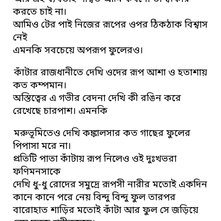
করতে চাই না।
আমিও টের পাই নিজের রূপের ওপর ঠিকঠাক বিশ্বাস
নেই
এমনকি সবচেয়ে অপরূপ ফুলেরও।
কাঁটার রাজধানীতে দেখি ওদের রূপ আশা ও হতাশায়
কত কম্পমান।
অস্তিত্বের এ গভীর বেদনা দেখি কী রঙিন করে
রেখেছে চারপাশ। এমনকি
মরুভূমিতেও দেখি কঙ্কালসার কত গাছের ফুলের
পিপাসা মরে না।
প্রতিটি পাতা কাঁটায় রূপ নিলেও ওই দুঃখভরা
ফণিমনসাকে
দেখি ধু-ধু রোদের সমুদ্রে রূপসী নারীর মতোই একদিন
কানে কানে পরে নেয় বিন্দু বিন্দু ফুল তারপর
বারোহাত শাড়ির মতোই কাঁটা আর ফুল সে জড়িয়ে