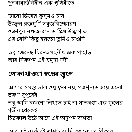
পুনরাবৃত্তিবিহীন এক পৃথিবীতে
ভাবো ডিমের কুসুমও চায়
উজ্জ্বল রক্তঘূর্ণি সবুজবিস্ফোরণ
শুক্রাণুর নক্ষত্র-ত্রাণ ও প্রিয় উল্কাপাত
এর বেশি কিছু হয়তো তুমিও চাওনি
তবু জেনেছ চির-অসহনীয় এক পাহাড়
আর নিরুপম এই যমুনা নদী
পোকাখাওয়া স্বপ্নের স্তূপে
আমার সমস্ত ডাল শুধু ফুল নয়, পত্রশূন্যও হয়ে এলো
তরুণ দুপুরেই!
তবু আমি কখনো লিখতে চাই না সাতরঙা এক ফুলের
গভীর থেকেই
চিরকাল উঠে আসে এই অনুপম ব্যর্থতা।
আর এই ব্যর্থতাই শাশ্বত আমি কখনো তা স্বীকার