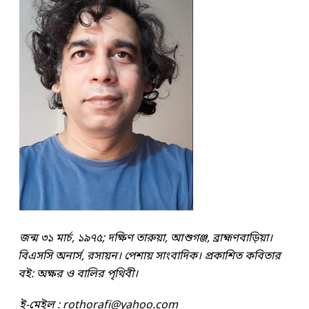
জন্ম ৩১ মার্চ, ১৯৭৫; দক্ষিণ তারুয়া, আশুগঞ্জ, ব্রাহ্মণবাড়িয়া।
বিএসসি অনার্স, রসায়ন। পেশায় সাংবাদিক। প্রকাশিত কবিতার
বই: অক্ষর ও বালির পৃথিবী।
ই-মেইল :
rothorafi@yahoo.com