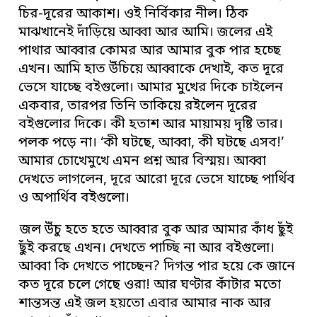
চির-দূরের আকাশ। ওই নির্বিকার নীল। ঠিক
মাঝখানেই দাঁড়িয়ে আব্বা আর আমি। জলের এই
পাথার আব্বার কোমর আর আমার বুক পার হচ্ছে
এখন। আমি হাত উঁচিয়ে আব্বাকে দেখাই, কত দূরে
ভেসে যাচ্ছে বইগুলো। আমার মুখের দিকে চাইলেন
একবার, তারপর তিনি তাকিয়ে রইলেন দূরের
বইগুলোর দিকে। কী হতাশ আর মায়াময় দৃষ্টি তার।
পলক পড়ে না। ‘কী ঘটছে, আব্বা, কী ঘটছে এসব!’
আমার চোখেমুখে এমন প্রশ্ন আর বিস্ময়। আব্বা
দেখতে লাগলেন, দূরে আরো দূরে ভেসে যাচ্ছে পার্থিব
ও অপার্থিব বইগুলো।
জল উঁচু হতে হতে আব্বার বুক আর আমার কাঁধ ছুঁই
ছুঁই করছে এখন। দেখতে পাচ্ছি না আর বইগুলো।
আব্বা কি দেখতে পাচ্ছেন? দিগন্ত পার হয়ে কে জানে
কত দূরে চলে গেছে ওরা! আর ঘণ্টার কাঁটার মতো
শান্তসন্ত এই জল হয়তো এবার আমার নাক আর