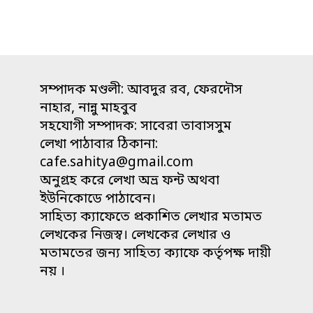
সম্পাদক মণ্ডলী: আবদুর রব, ফেরদৌস
নাহার, নান্নু মাহবুব
সহযোগী সম্পাদক: সাবেরা তাবাসসুম
লেখা পাঠাবার ঠিকানা:
cafe.sahitya@gmail.com
অনুগ্রহ করে লেখা অভ্র ফন্ট অথবা
ইউনিকোডে পাঠাবেন।
সাহিত্য ক্যাফেতে প্রকাশিত লেখার মতামত
লেখকের নিজস্ব। লেখকের লেখার ও
মতামতের জন্য সাহিত্য ক্যাফে কর্তৃপক্ষ দায়ী
নয় ।