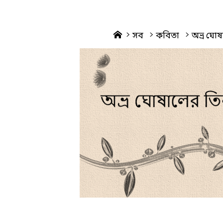
Home
সব
কবিতা
অভ্র ঘো