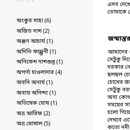
এসব দেখে
তোমাকে দ
অংকুর সাহা (6)
অজিত দাশ (2)
জন্মান্ত
অঞ্জন আচার্য (1)
অদিতি ফাল্গুনী (1)
আমাদের প
সেটুকু দ
অনিকেশ দাশগুপ্ত (1)
দরকার নে
অপর্ণা হাওলাদার (4)
ছলছল চো
চোখের জল
অবনি অনার্য (1)
সেটুকু বর
অব্যয় অনিন্দ্য (1)
অন‌্য কোথ
অভিষেক ঘোষ (1)
সময়ের সা
চলো গিয়ে 
অভ্র আরিফ (2)
দেখবে এস
অভ্র ঘোষাল (5)
কতো নদী-