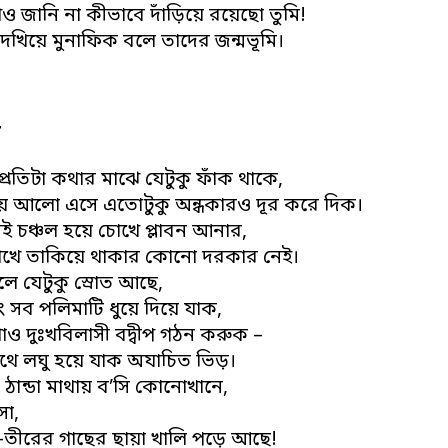
ও জানি না কীভাবে দাঁড়িয়ে রয়েছো তুমি!
েখিয়ে মুনাফিক বলে তাদের জন্মভূমি।
র
্রতিটা কথার মাঝে যেটুকু ফাঁক থাকে,
িয়ে আলো এসে এতোটুকু অন্ধকারও দূর করে দিক।
ই চঞ্চল হয়ে চোখে প্লাবন আনার,
খে তাকিয়ে থাকার কোনো দরকার নেই।
ে যেটুকু স্রোত আছে,
ং সব পলিমাটি ধুয়ে দিয়ে যাক,
াও দুঃখবিলাসী বদ্বীপ গঠন করুক –
থে লঘু হয়ে যাক অযাচিত ভিড়।
ঠান্ডা মাথায় ব’সি কোনোখানে,
ো,
তীরের গাছের ছায়া খালি পড়ে আছে!