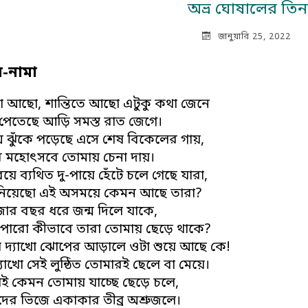
অভ্র ঘোষালের তিন
জানুয়ারি 25, 2022
-নামা
ো আছো, শান্তিতে আছো এটুকু কথা জেনে
র পেতেছে আড়ি সমস্ত রাত জেগে।
 ঝুঁকে পড়েছে এসে শেষ বিকেলের গায়,
র মহোৎসবে তোমায় চেনা দায়।
য়ে ব‌্যথিত দু-পায়ে হেঁটে চলে গেছে যারা,
 নিয়েছো এই অসময়ে কেমন আছে তারা?
জার বছর ধরে জন্ম দিলে যাকে,
পারো কীভাবে তারা তোমায় ছেড়ে থাকে?
 দ‌্যাখো ঝোপের আড়ালে ওটা শুয়ে আছে কে!
্যাখো সেই লুন্ঠিত তোমারই ছেলে বা মেয়ে।
বাই কেমন তোমায় যাচ্ছে ছেড়ে চলে,
দের ভিজে একাকার তীব্র অশ্রুজলে।