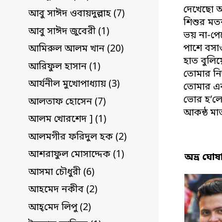
দেখেছো আ
আবু সাঈদ ওবায়দুল্লাহ (7)
শিশুর মতন 
আবু সাঈদ জুবেরী (1)
ভয় না-পে
পাশে বসা
আমিরুল আলম খান (20)
হাত বুলিয়
আরিফুল হাসান (1)
তোমার নিজ
আর্যনীল মুখোপাধ্যায় (3)
তোমার এক
ভোর হ’লে
আলতাফ হোসেন (7)
আকন্ঠ মাতা
আলম খোরশেদ ] (1)
আলমগীর ফরিদুল হক (2)
আশরাফুল মোসাদ্দেক (1)
অভ্র ঘোষ
আসমা চৌধুরী (6)
আহমেদ নকীব (2)
আহ্‌মেদ লিপু (2)