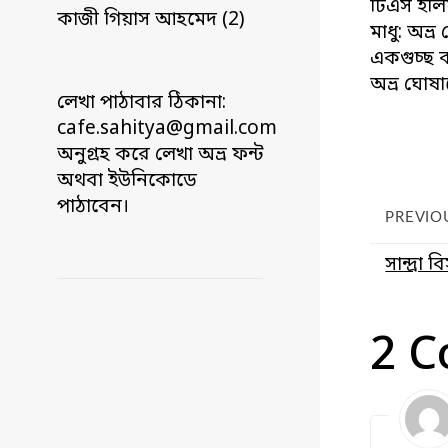
টিএস ইলিয়
কাজী গিয়াস আহমেদ (2)
মাধু: অভ্
একগুচ্ছ 
অভ্র ঘোষ
লেখা পাঠাবার ঠিকানা:
cafe.sahitya@gmail.com
অনুগ্রহ করে লেখা অভ্র ফন্ট
অথবা ইউনিকোডে
পাঠাবেন।
PREVIO
সান্দ্রা
2 