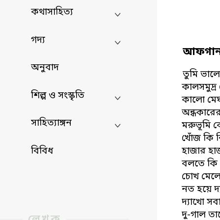
কথাসাহিত্য
গদ্য
আফগান
অনুবাদ
তুমি ভাল
কালসমুদ্
শিল্প ও সংস্কৃতি
কালো মেঘ
অন্ধকারে
সাহিত্যাঙ্গন
মরুভূমি বে
খোঁজ কি
বিবিধ
হাজার হা
বলতে কি 
চোখ মেলে
নত হয়ে দ‌
দ‌্যাখো স
দু-গাল তা
লেখক