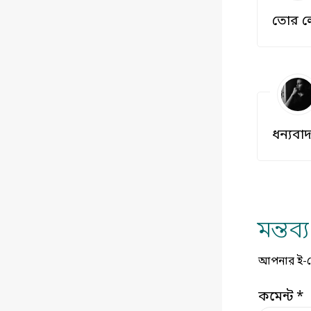
তোর লে
ধন‌্যবাদ 
মন্তব
আপনার ই-মেই
কমেন্ট
*