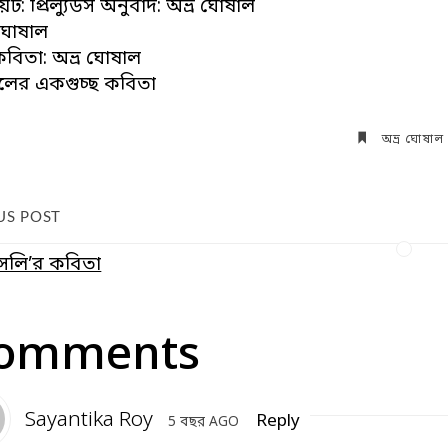
ট: প্রিল্যুডস অনুবাদ: অভ্র ঘোষাল
র ঘোষাল
কবিতা: অভ্র ঘোষাল
ালের একগুচ্ছ কবিতা
অভ্র ঘোষাল
US POST
 বিসলি’র কবিতা
Comments
Sayantika Roy
Reply
5 বছর AGO