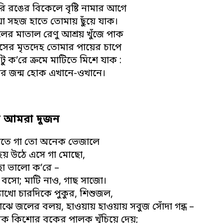
ি রঙের বিকেলে বৃষ্টি নামার আগে
া সহজ হাতে তোমায় ছুঁয়ে যাক।
লের মাতাল রেণু আশ্রয় খুঁজে পাক
সের মৃতদেহ তোমার পায়ের চাপে
 ক’রে ক্রমে মাটিতে মিশে যাক :
ের জন্ম হোক এখানে-ওখানে।
ত আমরা দুজন
স্রোতে গা তো অনেক ভেজালে
হয় উঠে এসে গা মোছো,
ো ভালো ক’রে –
 বসো; মাটি নাও, গাছ সাজো।
্যাখো চারদিকে পুকুর, শিশুজল,
মাঝে জলের বলয়, হাওয়ায় হাওয়ায় সবুজ সোঁদা গন্ধ –
ক কিশোর বকের পালক খুঁচিয়ে দেয়;