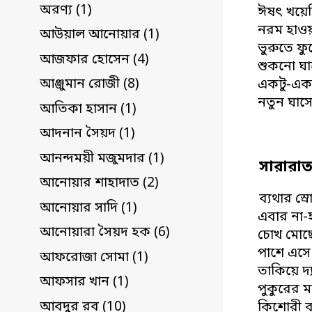
অরণ্য (1)
ঈষৎ খয়ের
নরম হাওয়
আউয়াল আনোয়ার (1)
ভুরুতে ফু
আজফার হোসেন (4)
শুকনো ঘা
আঞ্জুমান রোজী (8)
একটু-একটু
নতুন ঘাস
আতিকা হাসান (1)
আদনান সৈয়দ (1)
আনন্দময়ী মজুমদার (1)
সারারা
আনোয়ার শাহাদাত (2)
ব‌্যথার 
আনোয়ার সাদি (1)
এবার না-
আনোয়ারা সৈয়দ হক (6)
চোখ মোছ
পাশে এসে
আফরোজা সোমা (1)
তাকিয়ে দ‌
আফসার খান (1)
পুকুরের 
আবদুর রব (10)
কিশোরী ব