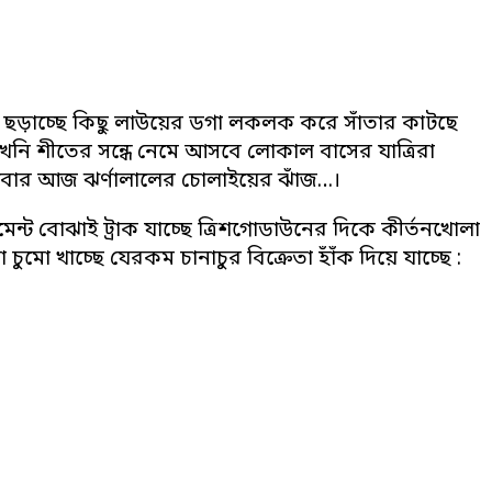
া ছড়াচ্ছে কিছু লাউয়ের ডগা লকলক করে সাঁতার কাটছে
ছে এখনি শীতের সন্ধে নেমে আসবে লোকাল বাসের যাত্রিরা
বার আজ ঝর্ণালালের চোলাইয়ের ঝাঁজ…।
েন্ট বোঝাই ট্রাক যাচ্ছে ত্রিশগোডাউনের দিকে কীর্তনখোলা
মো খাচ্ছে যেরকম চানাচুর বিক্রেতা হাঁঁক দিয়ে যাচ্ছে :