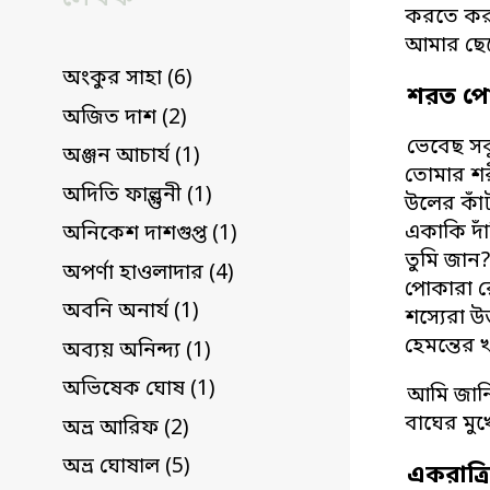
করতে করত
আমার ছে
অংকুর সাহা (6)
শরত পো
অজিত দাশ (2)
ভেবেছ সবু
অঞ্জন আচার্য (1)
তোমার শর
অদিতি ফাল্গুনী (1)
উলের কাঁট
একাকি দাঁ
অনিকেশ দাশগুপ্ত (1)
তুমি জান
অপর্ণা হাওলাদার (4)
পোকারা রৌ
অবনি অনার্য (1)
শস্যেরা উ
হেমন্তের 
অব্যয় অনিন্দ্য (1)
অভিষেক ঘোষ (1)
আমি জানি,
বাঘের ম
অভ্র আরিফ (2)
অভ্র ঘোষাল (5)
একরাত্র