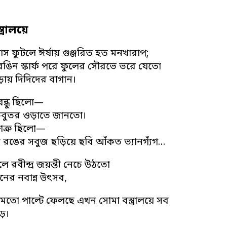
ত্রালয়ে
স ফুটলে ঈর্ষায় গুঞ্জরিত হত মনখারাপ;
রঙিন স্কার্ফ পরে ফুলের সৌরভে ভরে যেতো
ড়ায় দিদিদের বাগান।
ন্ধু ছিলো—
কবুতর ওড়াতে জানতো।
ত্রু ছিলো—
 রঙের সবুজ ছড়িয়ে ছবি আঁকত ভ্যানগ্যঁগ…
লে রবীন্দ্র জয়ন্তী নেচে উঠতো
ানের নবান্ন উৎসব,
র মতো পাল্টে ফেলছে এখন সোমা বস্ত্রালয়ে সব
ড়।