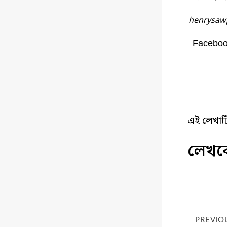
henrysaw
Facebo
এই লেখাট
লেখকে
PREVIO