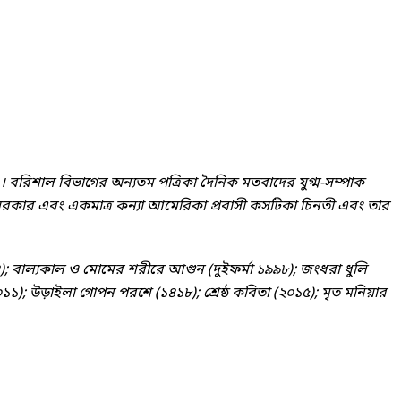
রী । বরিশাল বিভাগের অন্যতম পত্রিকা দৈনিক মতবাদের যুগ্ম-সম্পাক
 সরকার এবং একমাত্র কন্যা আমেরিকা প্রবাসী কসটিকা চিনতী এবং তার
৯৯৪); বাল্যকাল ও মোমের শরীরে আগুন (দুইফর্মা ১৯৯৮); জংধরা ধুলি
১১); উড়াইলা গোপন পরশে (১৪১৮); শ্রেষ্ঠ কবিতা (২০১৫); মৃত মনিয়ার