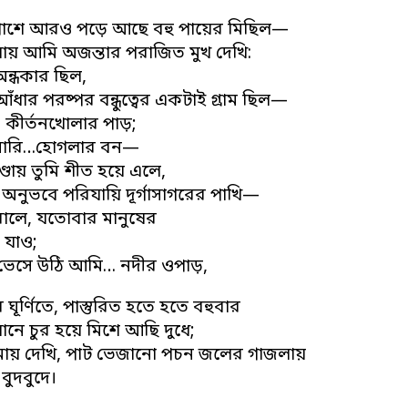
 পাশে আরও পড়ে আছে বহু পায়ের মিছিল—
োয় আমি অজন্তার পরাজিত মুখ দেখি:
অন্ধকার ছিল,
ার পরষ্পর বন্ধুত্বের একটাই গ্রাম ছিল—
, কীর্তনখোলার পাড়;
সারি…হোগলার বন—
্ডায় তুমি শীত হয়ে এলে,
 অনুভবে পরিযায়ি দূর্গাসাগরের পাখি—
ারালে, যতোবার মানুষের
 যাও;
ভেসে উঠি আমি… নদীর ওপাড়,
ঘূর্ণিতে, পাস্তুরিত হতে হতে বহুবার
নে চুর হয়ে মিশে আছি দুধে;
ায় দেখি, পাট ভেজানো পচন জলের গাজলায়
বুদবুদে।