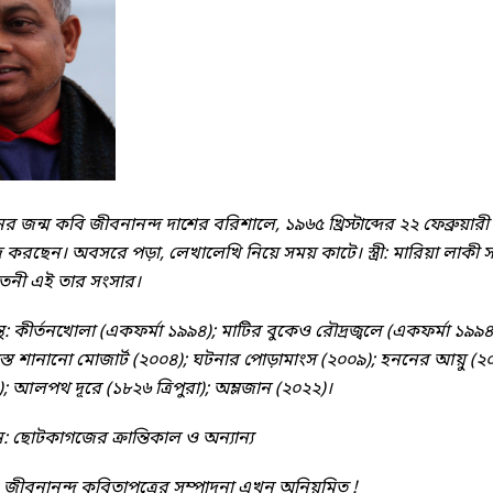
ের জন্ম কবি জীবনানন্দ দাশের বরিশালে, ১৯৬৫ খ্রিস্টাব্দের ২২ ফেব্রুয়া
 করছেন। অবসরে পড়া, লেখালেখি নিয়ে সময় কাটে। স্ত্রী: মারিয়া লাকী
াতনী এই তার সংসার।
রন্থ: কীর্তনখোলা (একফর্মা ১৯৯৪); মাটির বুকেও রৌদ্রজ্বলে (একফর্মা ১
্তে শানানো মোজার্ট (২০০৪); ঘটনার পোড়ামাংস (২০০৯); হননের আয়ু (২০
 আলপথ দূরে (১৮২৬ ত্রিপুরা); অম্লজান (২০২২)।
: ছোটকাগজের ক্রান্তিকাল ও অন্যান্য
:
জীবনানন্দ কবিতাপত্রের সম্পাদনা এখন অনিয়মিত !