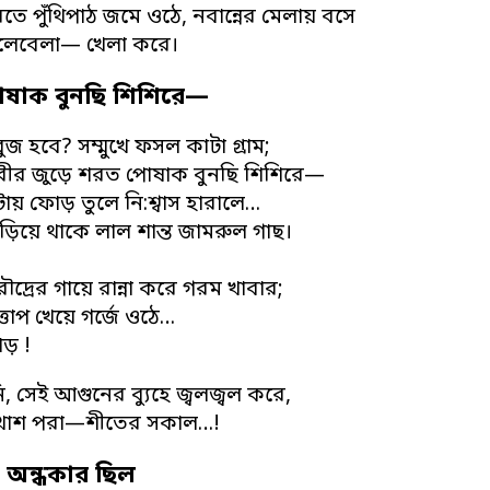
ে পুঁথিপাঠ জমে ওঠে, নবান্নের মেলায় বসে
লেবেলা— খেলা করে।
ষাক বুনছি শিশিরে—
জ হবে? সম্মুখে ফসল কাটা গ্রাম;
ীর জুড়ে শরত পোষাক বুনছি শিশিরে—
ায় ফোড় তুলে নি:শ্বাস হারালে…
ড়িয়ে থাকে লাল শান্ত জামরুল গাছ।
?
দ্রের গায়ে রান্না করে গরম খাবার;
ত্তাপ খেয়ে গর্জে ওঠে…
খড় !
 সেই আগুনের ব্যুহে জ্বলজ্বল করে,
ুখোশ পরা—শীতের সকাল…!
ি অন্ধকার ছিল