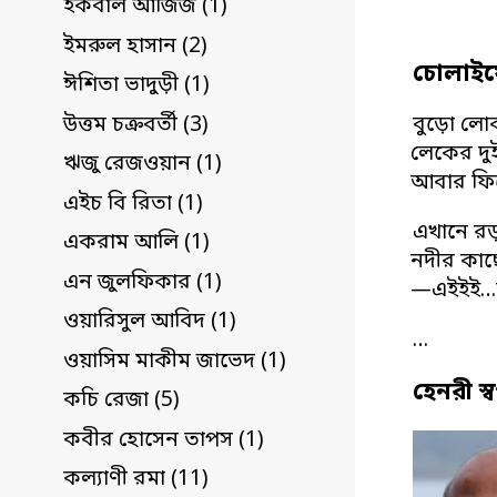
ইকবাল আজিজ (1)
ইমরুল হাসান (2)
চোলাইয়
ঈশিতা ভাদুড়ী (1)
উত্তম চক্রবর্তী (3)
বুড়ো লোক
লেকের দুই
ঋজু রেজওয়ান (1)
আবার ফির
এইচ বি রিতা (1)
এখানে রড়র
একরাম আলি (1)
নদীর কাছে
এন জুলফিকার (1)
—এইইই…
ওয়ারিসুল আবিদ (1)
…
ওয়াসিম মাকীম জাভেদ (1)
হেনরী স্
কচি রেজা (5)
কবীর হোসেন তাপস (1)
কল্যাণী রমা (11)