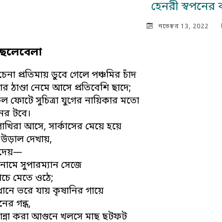
হেনরী স্বপনের
নভেম্বর 13, 2022
েলেবেলা
েনা প্রতিমায় ডুবে গেলে পঞ্চমির চাঁদ
মার ঠাণ্ডা নেমে আসে প্রতিবেশি ছাদে;
ল ফোটে সুচিত্রা যুগের নায়িকার মতো
নের টবে।
াখিরা আসে, সার্কাসের মেয়ে হয়ে
 উড়াল দেখায়,
 দেয়—
 নামে সুপারম্যান সেজে
াচে মেতে ওঠে;
ানে ভরে যায় কৃষানির গায়ে
ের গন্ধ,
রান্না করা আগুনে খলসে মাছ ছটফট