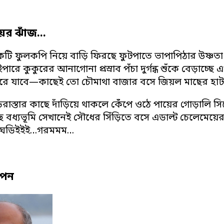
ের ঝাঁজ…
টি ফুলকপি নিয়ে বাড়ি ফিরছে ফুটপাতে ভাপাপিঠার উষ্ণত
পারে কুকুরের আনাগোনা প্রস্রাব পঁচা দুর্গন্ধ শুঁকে বেড়াচ্
ে যাবে—কাছেই তো চৌমাথা বাজার বসে জিয়ল মাছের হাট
াস্তার কাছে দাঁড়িয়ে থাকলে কেঁঁপে ওঠে পায়ের গোড়ালি সিম
 বধ্যভূমি সেখানেই সৌধের সিঁড়িতে বসে এডাল্ট চেলেমেয়েরা চু
ঘডিইইই…গরমমম…
বপন