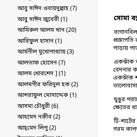
আবু সাঈদ ওবায়দুল্লাহ (7)
সোমা বস্
আবু সাঈদ জুবেরী (1)
আমিরুল আলম খান (20)
বাগানবিলা
প্রজাপতি 
আরিফুল হাসান (1)
পাড়ায় পা
আর্যনীল মুখোপাধ্যায় (3)
একঝাঁক ব
আলতাফ হোসেন (7)
বেদনার 
আলম খোরশেদ ] (1)
একঝাঁক শ
আলমগীর ফরিদুল হক (2)
ভালোবাসা
আশরাফুল মোসাদ্দেক (1)
ঘুঙুর পরা
আসমা চৌধুরী (6)
ক্ষেতের ধ
আহমেদ নকীব (2)
টি-শার্টে
আহ্‌মেদ লিপু (2)
গরম কাপ