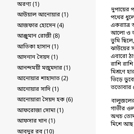
অরণ্য (1)
দুপায়ের
আউয়াল আনোয়ার (1)
পথের ধুল
একরাাত্র 
আজফার হোসেন (4)
আলো ও আঁধ
আঞ্জুমান রোজী (8)
তুমি ছিলে
আতিকা হাসান (1)
ঝাউয়ের 
এবারো ঠাণ
আদনান সৈয়দ (1)
রাশি রাশি
আনন্দময়ী মজুমদার (1)
মিশ্রণে হ
আনোয়ার শাহাদাত (2)
ভিড়ে ডুবে
ততোবার 
আনোয়ার সাদি (1)
আনোয়ারা সৈয়দ হক (6)
বালুজলের 
গাভীর ওলা
আফরোজা সোমা (1)
অথচ তোম
আফসার খান (1)
মিশে আছ 
আবদুর রব (10)