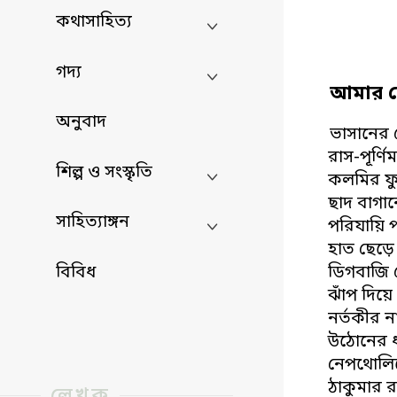
কথাসাহিত্য
গদ্য
আমার ছ
অনুবাদ
ভাসানের চ
রাস-পূর্ণি
শিল্প ও সংস্কৃতি
কলমির ফু
ছাদ বাগা
সাহিত্যাঙ্গন
পরিযায়ি প
হাত ছেড়ে
বিবিধ
ডিগবাজি
ঝাঁপ দিয়ে
নর্তকীর ন
উঠোনের ধ
নেপথোলিন
ঠাকুমার 
লেখক