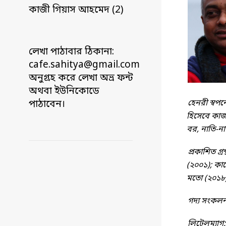
কাজী গিয়াস আহমেদ (2)
লেখা পাঠাবার ঠিকানা:
cafe.sahitya@gmail.com
অনুগ্রহ করে লেখা অভ্র ফন্ট
অথবা ইউনিকোডে
হেনরী স্বপন
পাঠাবেন।
হিসেবে কাজ
বর, নাতি-ন
প্রকাশিত গ্
(২০০১);
কাস
মতো (২০১৮);
গদ্য সংকলন
লিটেলম্যাগ