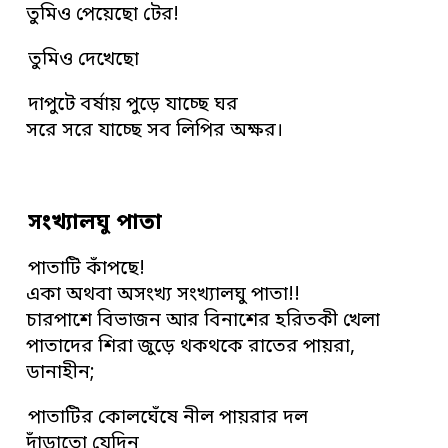
তুমিও পেয়েছো টের!
তুমিও দেখেছো
দাপুটে বর্ষায় পুড়ে যাচ্ছে ঘর
সরে সরে যাচ্ছে সব লিপির অক্ষর।
সংখ্যালঘু পাতা
পাতাটি কাঁপছে!
একা অথবা অসংখ্য সংখ্যালঘু পাতা!!
চারপাশে বিভাজন আর বিনাশের হরিতকী খেলা
পাতাদের শিরা জুড়ে থকথকে রাতের পায়রা,
ডানাহীন;
পাতাটির কোলঘেঁষে নীল পায়রার দল
দাঁড়াতো যেদিন