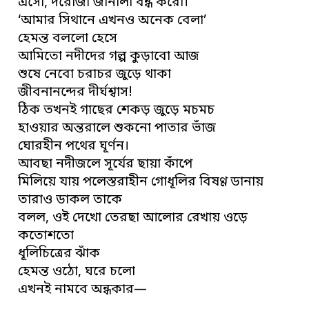
এসো, দরোজা জানালা বন্ধ করো।
‘আমার সিথানে এখনও অনেক বেলা’
হেমন্ত বললো হেসে
আমিতো নদীদের গল্প কুড়াবো আজ
শুষে নেবো চরাচর জুড়ে থাকা
জীবনানন্দের দীর্ঘশ্বাস!
ঠিক তখনই গাছের শেকড় জুড়ে মচমচ
হাওয়ার অন্তরালে শুকনো পাতার ভাঁজ
ঘোরহীন পথের ঘূর্ণন।
আবছা নদীজলে সূর্যের ছায়া কাঁপে
মিলিয়ে যায় পলেস্তরাহীন গোধূলির বিষণ্ণ ডানায়
তারাও ডাকল তাকে
বলল, ওই দেখো তেরছা আলোর রেখায় ওড়ে
কতোশতো
ধূলিচিত্রের ঝাঁক
হেমন্ত ওঠো, ঘরে চলো
এখনই নামবে অন্ধকার—