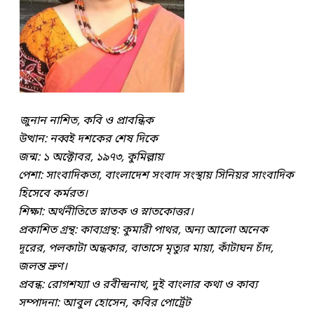
জুনান নাশিত, কবি ও প্রাবন্ধিক
উত্থান: নব্বই দশকের শেষ দিকে
জন্ম: ১ অক্টোবর, ১৯৭৩, কুমিল্লায়
পেশা: সাংবাদিকতা, বাংলাদেশ সংবাদ সংস্থায় সিনিয়র সাংবাদিক
হিসেবে কর্মরত।
শিক্ষা: অর্থনীতিতে স্নাতক ও স্নাতকোত্তর।
প্রকাশিত গ্রন্থ: কাব্যগ্রন্থ: কুমারী পাথর, অন্য আলো অনেক
দূরের, পলকাটা অন্ধকার, বাতাসে মৃত্যুর মায়া, কাঁটাঘন চাঁদ,
জলন্ত ভ্রুণ।
প্রবন্ধ: রোগশয্যা ও রবীন্দ্রনাথ, দুই বাংলার কথা ও কাব্য
সম্পাদনা: আবুল হোসেন, কবির পোর্ট্রেট