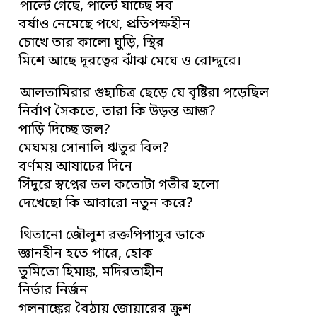
পাল্টে গেছে, পাল্টে যাচ্ছে সব
বর্ষাও নেমেছে পথে, প্রতিপক্ষহীন
চোখে তার কালো ঘুড়ি, স্থির
মিশে আছে দূরত্বের ঝাঁঝ মেঘে ও রোদ্দুরে।
আলতামিরার গুহাচিত্র ছেড়ে যে বৃষ্টিরা পড়েছিল
নির্বাণ সৈকতে, তারা কি উড়ন্ত আজ?
পাড়ি দিচ্ছে জল?
মেঘময় সোনালি ঋতুর বিল?
বর্ণময় আষাঢের দিনে
সিঁদুরে স্বপ্নের তল কতোটা গভীর হলো
দেখেছো কি আবারো নতুন করে?
থিতানো জৌলুশ রক্তপিপাসুর ডাকে
জ্ঞানহীন হতে পারে, হোক
তুমিতো হিমাঙ্ক, মদিরতাহীন
নির্ভার নির্জন
গলনাঙ্কের বৈঠায় জোয়ারের ক্রুশ