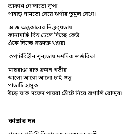
আকাশ দোলাতো দু’পা
পাহাড় নামতো বেয়ে ঝর্ণার তুমুল বেগে।
আজ অন্ধকারের নিস্তব্ধতায়
কানামাছি বিষ ঢেলে দিচ্ছে কেউ
এঁকে দিচ্ছে রক্তাক্ত খঞ্জর!
কপাটবিহীন শূন্যতায় দশদিক জর্জরিত!
মাছরাঙা রাত ক্রমশ গভীর
আলো আরো আলো চাই প্রভু
পাতাটি হাসুক
উড়ে যাক সফেদ পায়রা ঠোঁটে নিয়ে রূপালি রোদ্দুর।
কান্নার দর