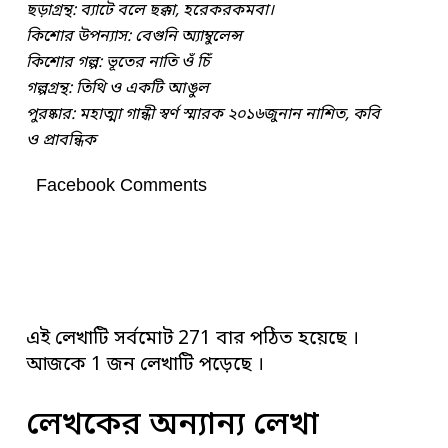
ছড়াগ্রন্থ: ব্যাটে বলে ছক্কা, হরেকরকমবা।
কিশোর উপন্যাস: বেগুনি অ্যাম্বুলেন্স
কিশোর গল্প: ভূতের নাতি ওঁ চিঁ
গল্পগ্রন্থ: তিথি ও একটি আঙুল
পুরষ্কার: মহাত্মা গান্ধী স্বর্ণ স্মারক ২০১৬জুনান
নাশিত, কবি
ও
প্রাবন্ধিক
Facebook Comments
এই লেখাটি সর্বমোট 271 বার পঠিত হয়েছে ।
আজকে 1 জন লেখাটি পড়েছে ।
লেখকের অন্যান্য লেখা