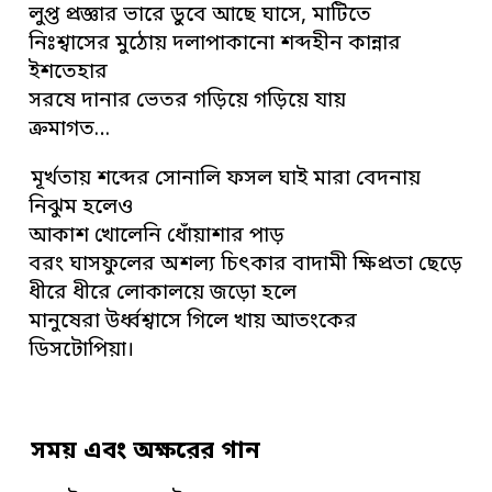
লুপ্ত প্রজ্ঞার ভারে ডুবে আছে ঘাসে, মাটিতে
নিঃশ্বাসের মুঠোয় দলাপাকানো শব্দহীন কান্নার
ইশতেহার
সরষে দানার ভেতর গড়িয়ে গড়িয়ে যায়
ক্রমাগত…
মূর্খতায় শব্দের সোনালি ফসল ঘাই মারা বেদনায়
নিঝুম হলেও
আকাশ খোলেনি ধোঁয়াশার পাড়
বরং ঘাসফুলের অশল্য চিৎকার বাদামী ক্ষিপ্রতা ছেড়ে
ধীরে ধীরে লোকালয়ে জড়ো হলে
মানুষেরা উর্ধ্বশ্বাসে গিলে খায় আতংকের
ডিসটোপিয়া।
সময় এবং অক্ষরের গান