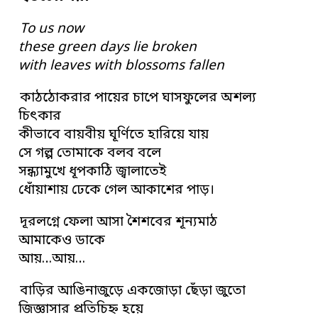
To us now
these green days lie broken
with leaves with blossoms fallen
কাঠঠোকরার পায়ের চাপে ঘাসফুলের অশল্য
চিৎকার
কীভাবে বায়বীয় ঘূর্ণিতে হারিয়ে যায়
সে গল্প তোমাকে বলব বলে
সন্ধ্যামুখে ধূপকাঠি জ্বালাতেই
ধোঁয়াশায় ঢেকে গেল আকাশের পাড়।
দূরলগ্নে ফেলা আসা শৈশবের শূন্যমাঠ
আমাকেও ডাকে
আয়…আয়…
বাড়ির আঙিনাজুড়ে একজোড়া ছেঁড়া জুতো
জিজ্ঞাসার প্রতিচিহ্ন হয়ে