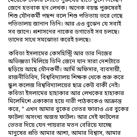
মেয়েকে টাকার লোভে পুরুষের হাতে তুলে দিচ্ছেন
জেনে হতবাক হন লেখক। অনেক বয়স্ক পুরুষেরই
শিশু যৌনকর্মী পছন্দ বলে শিশু পতিতায় ভরে গেছে
পতিতালয় জানান তিনি। আর এও বুঝেন যে সবাই
সব জানে। প্রশাসনের নাকের ডগাতেই সব চলছে।
তাদের সাথে সমঝোতা করেই চলছে।
কবিতা ইসলামের কেসহিস্ট্রি আর তার নিজের
অভিজ্ঞতা মিলিয়ে তিনি জেনে যান সারা দেশটাতে
ছড়িয়ে আছে যৌনকর্মী। আর্মি অফিসার, ব্যবসায়ী,
রাজনীতিবিদ, বিশ্ববিদ্যালয় শিক্ষক থেকে শুরু করে
স্কুল কলেজ বিশ্ববিদ্যালয়ের ছাত্র কেউ বাকী নেই।
কবিতা ইসলামের হাহাকার আর লেখকের হাহাকার
মিলেমিশে একাকার হয়ে নারী পাঠককেও আক্রান্ত
করে, “ এখন আমার বুকের ভেতর ফারাও এর বুকের
ফাটল! অসংখ্য অজস্র ফাটল। আর সেই ফাটলের
ভেতর দিয়ে যেন পায়রার মতন বেরিয়ে যাচ্ছে
মানুষের প্রতি আমার আশা, আমার বিশ্বাস, আমার