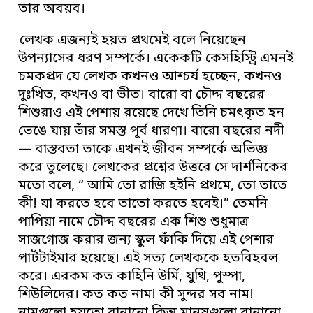
তার অবয়ব।
লেখক এজন্যই হয়ত প্রথমেই বলে নিয়েছেন
উপন্যাসের ধরণ সম্পর্কে। একেকটি কেসহিস্ট্রি এমনই
চমকপ্রদ যে লেখক কখনও আশ্চর্য হচ্ছেন, কখনও
দুঃখিত, কখনও বা ভীত। বারো বা চৌদ্দ বছরের
শিশুরাও এই পেশায় রয়েছে দেখে তিনি চমৎকৃত হন
ভেঙে যায় তাঁর সমস্ত পূর্ব ধারণা। বারো বছরের নদী
— বাস্তবতা তাকে এখনই জীবন সম্পর্কে অভিজ্ঞ
করে তুলেছে। লেখকের প্রশ্নের উত্তরে সে দার্শনিকের
মতো বলে, “ আমি তো রাজি হইনি প্রথমে, তো তাতে
কী! যা করতে হবে তাতো করতে হবেই।” তেমনি
পাপিয়া নামে চৌদ্দ বছরের এক শিশু শুধুমাত্র
সাজগোজ করার জন্য স্কুল ফাঁকি দিয়ে এই পেশার
পার্টটাইমার হয়েছে। এই সত্য লেখককে হতবিহবল
করে। এরকম কত কাহিনি উর্মি, যুথি, পুস্পা,
শিউলিদের। কত কত নাম! কী সুন্দর সব নাম!