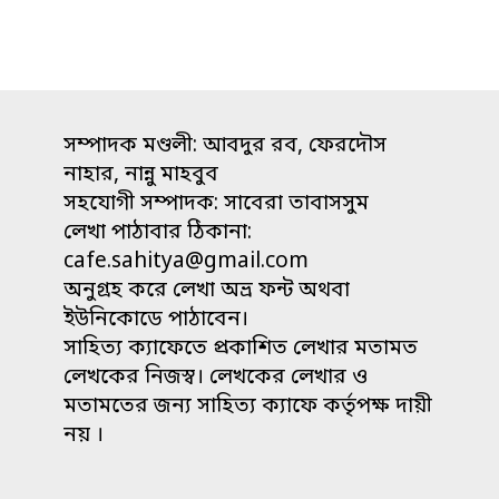
সম্পাদক মণ্ডলী: আবদুর রব, ফেরদৌস
নাহার, নান্নু মাহবুব
সহযোগী সম্পাদক: সাবেরা তাবাসসুম
লেখা পাঠাবার ঠিকানা:
cafe.sahitya@gmail.com
অনুগ্রহ করে লেখা অভ্র ফন্ট অথবা
ইউনিকোডে পাঠাবেন।
সাহিত্য ক্যাফেতে প্রকাশিত লেখার মতামত
লেখকের নিজস্ব। লেখকের লেখার ও
মতামতের জন্য সাহিত্য ক্যাফে কর্তৃপক্ষ দায়ী
নয় ।