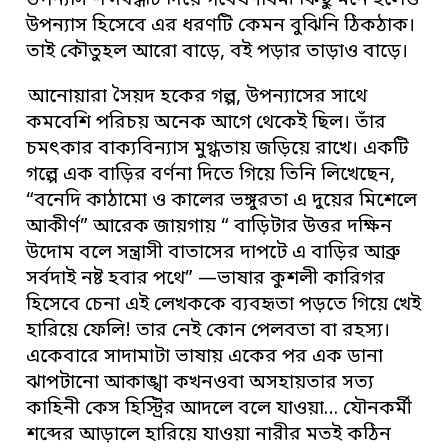
উপন্যাস শব্দবন্ধটি দিয়ে গবেষণাধর্মী কিছু মনে হলেও
উপন্যাস হিসেবে এর ধরণটি কেমন বুঝিনি ঠিকঠাক।
তাই কৌতুহল আরো বাড়ে, বই পড়ার তাড়াও বাড়ে।
আনোয়ারা সৈয়দ হকের গল্প, উপন্যাসের সাথে
কমবেশি পরিচয় অনেক আগে থেকেই ছিল। তাঁর
চমৎকার বাক্যবিন্যাস মুগ্ধতায় জড়িয়ে রাখে। একটি
গল্পে এক বাড়ির বর্ণনা দিতে গিয়ে তিনি লিখেছেন,
“বনেদি কাঠামো ও কালের ভঙ্গুরতা এ দুয়ের মিশেলে
আকীর্ণ” আরেক জায়গায় “ বাড়িটার উত্তর দক্ষিন
উদোম বলে সন্ত্রাসী বাতাসের দাপটে এ বাড়ির আব্রু
সর্বদাই নষ্ট হবার পথে” —ভাষার কুশলী কারিগর
হিসেবে চেনা এই লেখককে ব্যবহৃতা পড়তে গিয়ে খেই
হারিয়ে ফেলি! তার নেই কোন পেলবতা বা রহস্য।
একেবারে সাদামাটা ভাষায় একের পর এক ডানা
ঝাপটানো আকাঙ্খা কখনওবা অসহায়তার সত্য
কাহিনী কেস হিস্ট্রির আদলে বলে যাওয়া… যৌনকর্মী
শব্দের আড়ালে হারিয়ে যাওয়া নারীর মতই কঠিন