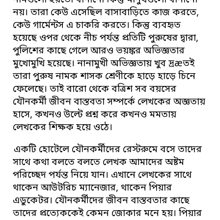
নামগুলো হয়তো বানানো কিন্তু মানুষগুলো বানানো
নয়। তারা কেউ এসেছিল বাসাবাড়িতে কাজ করতে,
কেউ গার্মেন্টস এ চাকরি করতে। কিন্তু ব্যবহৃত
হয়েছে ওপর থেকে নীচ পর্যন্ত প্রতিটি পুরুষের দ্বারা,
পুলিশের কাছে গেলে আরও ভয়ঙ্কর অভিজ্ঞতার
মুখোমুখি হয়েছে। নানামুখী অভিজ্ঞতায় খুব দ্রæতই
তারা পুরুষ নামক শাসক শ্রেণীকে হাড়ে হাড়ে চিনে
ফেলেছে। তাই বারো থেকে বত্রিশ সব বয়সের
যৌনকর্মী জীবন বাস্তবতা সম্পর্কে লেখকের অজ্ঞতায়
হাসে, কখনও উল্টে প্রশ্ন করে কখনও মমতায়
লেখকের শিক্ষক হয়ে ওঠে।
একটি হোটেলে যৌনকর্মীদের রেস্টরুমে বসে তাদের
সাথে কথা বলতে বলতে লেখক আমাদের অষ্টম
পরিচ্ছেদ পর্যন্ত নিয়ে যান। এখানে লেখকের সাথে
থাকেন আউটরিচ ম্যানেজার, থাকেন পিয়ার
এডুকেটর। যৌনকর্মীদের জীবন বাস্তবতার কাছে
তাদের প্রত্যেককেই কেমন জোকার মনে হয়। পিয়ার