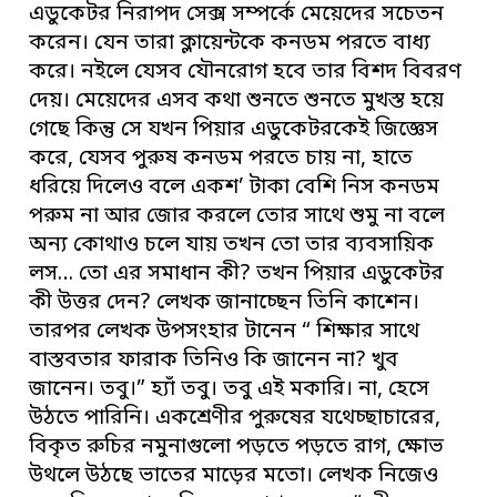
এডুকেটর নিরাপদ সেক্স সম্পর্কে মেয়েদের সচেতন
করেন। যেন তারা ক্লায়েন্টকে কনডম পরতে বাধ্য
করে। নইলে যেসব যৌনরোগ হবে তার বিশদ বিবরণ
দেয়। মেয়েদের এসব কথা শুনতে শুনতে মুখস্ত হয়ে
গেছে কিন্তু সে যখন পিয়ার এডুকেটরকেই জিজ্ঞেস
করে, যেসব পুরুষ কনডম পরতে চায় না, হাতে
ধরিয়ে দিলেও বলে একশ’ টাকা বেশি নিস কনডম
পরুম না আর জোর করলে তোর সাথে শুমু না বলে
অন্য কোথাও চলে যায় তখন তো তার ব্যবসায়িক
লস… তো এর সমাধান কী? তখন পিয়ার এডুকেটর
কী উত্তর দেন? লেখক জানাচ্ছেন তিনি কাশেন।
তারপর লেখক উপসংহার টানেন “ শিক্ষার সাথে
বাস্তবতার ফারাক তিনিও কি জানেন না? খুব
জানেন। তবু।” হ্যাঁ তবু। তবু এই মকারি। না, হেসে
উঠতে পারিনি। একশ্রেণীর পুরুষের যথেচ্ছাচারের,
বিকৃত রুচির নমুনাগুলো পড়তে পড়তে রাগ, ক্ষোভ
উথলে উঠছে ভাতের মাড়ের মতো। লেখক নিজেও