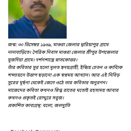
জন্ম: ৩০ ডিসেম্বর ১৯৬৯, মাগুরা জেলার দ্বারিয়াপুর গ্রামে
নানাবাড়িতে। পৈত্রিক নিবাস মাগুরা জেলার শ্রীপুর উপজেলার
মুজদিয়া গ্রামে। দর্শনশাস্ত্রে স্নাতকোত্তর।
তাঁর কবিতার সুর হলো মূলত হৃদয়গ্রাহী, ইন্দ্রিয় চেতন ও কাব্যিক
শব্দচয়নে উত্তাপ ছড়ানো এক স্বপ্নময় আখ্যান। আর এই নিবিড়
সুরের মূর্ছনা থেকেই জেগে ওঠে তার কবিতার অনুরণন।
মাজেদের কবিতা কখনও স্নিগ্ধ রাতের মতোই রহস্যময় আবার
কখনও প্রকৃতই রোদ্দুরে সবুজ।
প্রকাশিত কাব্যগ্রন্থ: বলো, জলদ্যুতি