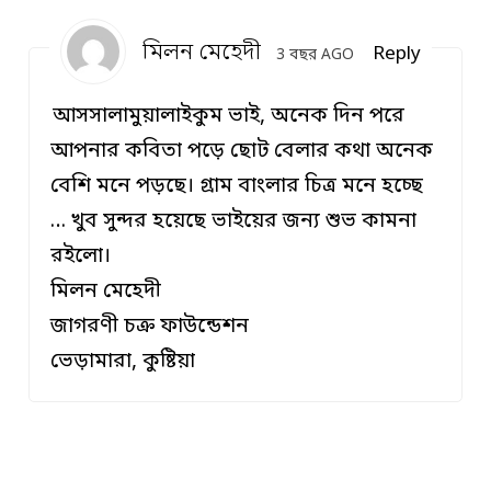
মিলন মেহেদী
Reply
3 বছর AGO
আসসালামুয়ালাইকুম ভাই, অনেক দিন পরে
আপনার কবিতা পড়ে ছোট বেলার কথা অনেক
বেশি মনে পড়ছে। গ্রাম বাংলার চিত্র মনে হচ্ছে
… খুব সুন্দর হয়েছে ভাইয়ের জন্য শুভ কামনা
রইলো।
মিলন মেহেদী
জাগরণী চক্র ফাউন্ডেশন
ভেড়ামারা, কুষ্টিয়া