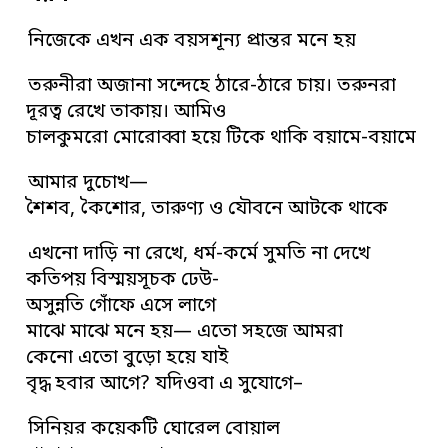
নিজেকে এখন এক বয়সশূন্য প্রান্তর মনে হয়
তরুনীরা অজানা সন্দেহে ঠারে-ঠারে চায়। তরুনরা
দূরত্ব রেখে তাকায়। আমিও
চালকুমরো মোরোব্বা হয়ে টিকে থাকি বয়ামে-বয়ামে
আমার দুচোখ—
শৈশব, কৈশোর, তারুণ্য ও যৌবনে আটকে থাকে
এখনো দাড়ি না রেখে, ধর্ম-কর্মে সুমতি না দেখে
কতিপয় বিস্ময়সূচক ঢেউ-
অসুন্নতি গোঁফে এসে লাগে
মাঝে মাঝে মনে হয়— এতো সহজে আমরা
কেনো এতো বুড়ো হয়ে যাই
বৃদ্ধ হবার আগে? যদিওবা এ সুযোগে–
সিনিয়র কয়েকটি ঘোরেল বোয়াল