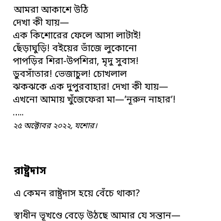
আমরা আকাশে উঠি
দেখা কী যায়—
এক কিশোরের ফেলে আসা লাটাই!
ছেঁড়াঘুড়ি! বইয়ের ভাঁজে লুকোনো
পাপড়ির শিরা-উপশিরা, মৃদু সুবাস!
ডুবসাঁতার! ভেজাচুল! চোখলাল
ঝকঝকে এক দুপুরবাহার! দেখা কী যায়—
এখনো আমায় খুঁজেফেরা মা—’নূরুন নাহার’!
…..
২৫ অক্টোবর ২০২২, যশোর।
রাষ্ট্রদাস
এ কেমন রাষ্ট্রদাস হয়ে বেঁচে থাকা?
স্বাধীন ভূখণ্ডে বেড়ে উঠছে আমার যে সন্তান—